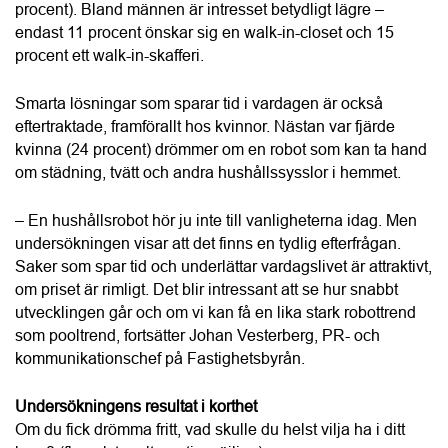
kvinna (24 procent) drömmer om en robot som kan ta hand 
om städning, tvätt och andra hushållssysslor i hemmet.
– En hushållsrobot hör ju inte till vanligheterna idag. Men 
undersökningen visar att det finns en tydlig efterfrågan. 
Saker som spar tid och underlättar vardagslivet är attraktivt, 
om priset är rimligt. Det blir intressant att se hur snabbt 
utvecklingen går och om vi kan få en lika stark robottrend 
som pooltrend, fortsätter Johan Vesterberg, PR- och 
kommunikationschef på Fastighetsbyrån.
Undersökningens resultat i korthet
Om du fick drömma fritt, vad skulle du helst vilja ha i ditt 
hem? (flerval; tre alternativ möjliga)
Pool – 31 procent
Bastu – 26 procent
Gym – 24 procent
Walk-in-skafferi – 22 procent