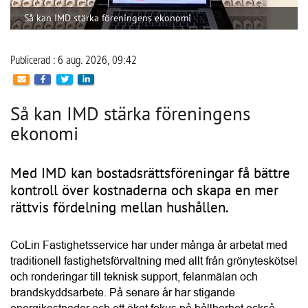
Så kan IMD stärka föreningens
ekonomi
Med IMD kan bostadsrättsföreningar få bättre
kontroll över kostnaderna och skapa en mer
rättvis fördelning mellan hushållen.
CoLin Fastighetsservice har under många år arbetat med 
traditionell fastighetsförvaltning med allt från grönyteskötsel 
och ronderingar till teknisk support, felanmälan och 
brandskyddsarbete. På senare år har stigande 
energikostnader och ett ökat fokus på hållbarhet också 
gjort energioptimering, solceller och individuell mätning 
och debitering (IMD) till en viktigare del av verksamheten. 
Företaget har sin bas i Västra Götaland men arbetar 
tillsammans med ett brett nätverk av underentreprenörer. 
Det gör att CoLin kan hjälpa bostadsrättsföreningar i stora 