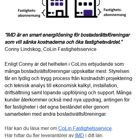
som vill sänka kostnaderna och öka fastighetsvärdet.”
Conny Lindskog, CoLin Fastighetsservice
Enligt Conny är det helheten i CoLins erbjudande som 
många bostadsrättsföreningar uppskattar mest. Styrelsen 
får en tydlig och trygg process från kostnadsfri projektering 
och teknisk analys till ekonomisk kalkyl, installation, 
driftsättning samt löpande uppföljning och support. Många 
kunder återkommer också med nya uppdrag, antingen för 
fler fastigheter i det egna beståndet eller genom 
samarbeten med andra bostadsrättsföreningar.
Här kan du läsa mer om
CoLin Fastighetsservice
.
Här hittar du fler leverantörer av
IMD
 i ditt län. 
Text:
Linda Svedin
Följ BRF-Nytt på
Facebook
picture_as_pdf
Colin Fastighet & Service AB - Fjällbacka