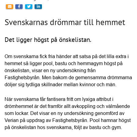
Det ligger högst på önskelistan.
Om svenskarna fick fria händer att satsa på det lilla extra i 
hemmet så ligger pool, bastu och hemmagym högst på 
önskelistan, visar en ny undersökning från 
Fastighetsbyrån. Men bakom de gemensamma drömmarna 
döljer sig tydliga skillnader mellan kvinnor och män.
När svenskarna får fantisera fritt om lyxiga attribut i 
drömhemmet är det framför allt avkoppling och välmående 
som lockar. Det visar en ny undersökning genomförd av 
Verian på uppdrag av Fastighetsbyrån. Pool hamnar högst 
på önskelistan hos svenskarna, följt av bastu och gym.
– Pooltrenden är något vi sett tydligt de senaste åren. Fler 
och fler drömmer om en pool i trädgården, inte minst nu 
under sommaren när solen steker. Det är också en kraftig 
HITTA LEVERANTÖR
ökning av de som gör slag i saken och bygger en pool. 
Främst för egen njutning såklart. Men det är även något 
Hantera kakor