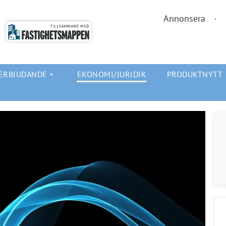
Annonsera
ERBJUDANDE
EKONOMI/JURIDIK
PRODUKTNYTT
arrow_drop_down