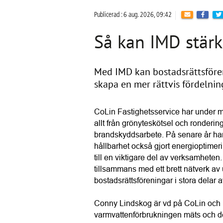
Publicerad : 6 aug. 2026, 09:42
Så kan IMD stär
Med IMD kan bostadsrättsfören
skapa en mer rättvis fördelnin
CoLin Fastighetsservice har under må
allt från grönyteskötsel och rondering
brandskyddsarbete. På senare år har 
hållbarhet också gjort energioptimeri
till en viktigare del av verksamheten
tillsammans med ett brett nätverk av 
bostadsrättsföreningar i stora delar a
Conny Lindskog är vd på CoLin och h
varmvattenförbrukningen mäts och deb