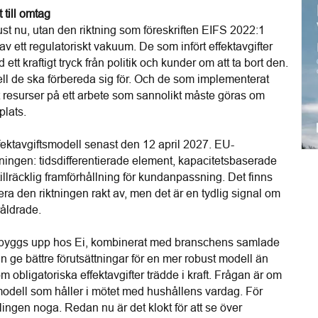
till omtag
ust nu, utan den riktning som föreskriften EIFS 2022:1 
 ett regulatoriskt vakuum. De som infört effektavgifter 
tt kraftigt tryck från politik och kunder om att ta bort den. 
ll de ska förbereda sig för. Och de som implementerat 
agt resurser på ett arbete som sannolikt måste göras om 
plats.
effektavgiftsmodell senast den 12 april 2027. EU-
tningen: tidsdifferentierade element, kapacitetsbaserade 
llräcklig framförhållning för kundanpassning. Det finns 
ra den riktningen rakt av, men det är en tydlig signal om 
öråldrade.
u byggs upp hos Ei, kombinerat med branschens samlade 
n ge bättre förutsättningar för en mer robust modell än 
 obligatoriska effektavgifter trädde i kraft. Frågan är om 
dell som håller i mötet med hushållens vardag. För 
klingen noga. Redan nu är det klokt för att se över 