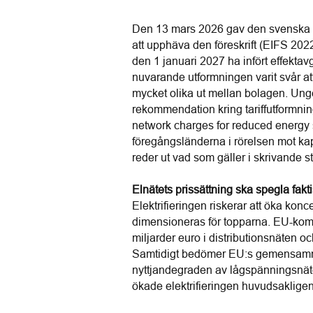
Den 13 mars 2026 gav den svenska r
att upphäva den föreskrift (EIFS 2022
den 1 januari 2027 ha infört effektav
nuvarande utformningen varit svår att
mycket olika ut mellan bolagen. Ung
rekommendation kring tariffutformnin
network charges for reduced energy s
föregångsländerna i rörelsen mot kapa
reder ut vad som gäller i skrivande s
Elnätets prissättning ska spegla fakt
Elektrifieringen riskerar att öka konc
dimensioneras för topparna. EU-kom
miljarder euro i distributionsnäten oc
Samtidigt bedömer EU:s gemensamma
nyttjandegraden av lågspänningsnätet
ökade elektrifieringen huvudsakligen