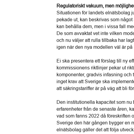
Regulatoriskt vakuum, men möjlighet 
Situationen för landets elnätsbolag j
pekade ut, kan beskrivas som något av
kan behålla dem, men i vissa fall med e
De som avvaktat vet inte vilken mode
och nu väljer att rulla tillbaka har l
igen när den nya modellen väl är på 
Ei ska presentera ett förslag till ny 
kommissionens riktlinjer pekar ut rik
komponenter, gradvis infasning och ti
inget krav att Sverige ska implemente
att säkringstariffer är på väg att bli f
Den institutionella kapacitet som n
erfarenheter från de senaste åren, ka
vad som fanns 2022 då föreskriften om
Sverige den här gången bygger en mo
elnätsbolag gäller det att följa utvec