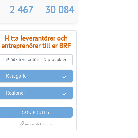
2 467
30 084
Hitta leverantörer och
entreprenörer till er BRF
Kategorier
Regioner
SÖK PROFFS
link
Anslut ditt företag