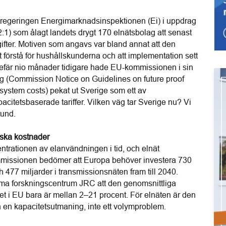
egeringen Energimarknadsinspektionen (Ei) i uppdrag 
:1) som ålagt landets drygt 170 elnätsbolag att senast 
gifter. Motiven som angavs var bland annat att den 
 förstå för hushållskunderna och att implementation sett 
efär nio månader tidigare hade EU-kommissionen i sin 
g (Commission Notice on Guidelines on future proof 
ystem costs) pekat ut Sverige som ett av 
citetsbaserade tariffer. Vilken väg tar Sverige nu? Vi 
tund.
iska kostnader
entrationen av elanvändningen i tid, och elnät 
missionen bedömer att Europa behöver investera 730 
h 477 miljarder i transmissionsnäten fram till 2040. 
 forskningscentrum JRC att den genomsnittliga 
 i EU bara är mellan 2–21 procent. För elnäten är den 
 en kapacitetsutmaning, inte ett volymproblem.