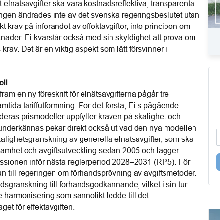
elnätsavgifter ska vara kostnadsreflektiva, transparenta 
ingen ändrades inte av det svenska regeringsbeslutet utan 
t krav på införandet av effektavgifter, inte principen om 
stnader. Ei kvarstår också med sin skyldighet att pröva om 
krav. Det är en viktig aspekt som lätt försvinner i 
ell
fram en ny föreskrift för elnätsavgifterna pågår tre 
ida tariffutformning. För det första, Ei:s pågående 
deras prismodeller uppfyller kraven på skälighet och 
underkännas pekar direkt också ut vad den nya modellen 
kälighetsgranskning av generella elnätsavgifter, som ska 
nsamhet och avgiftsutveckling sedan 2005 och lägger 
ssionen inför nästa reglerperiod 2028–2031 (RP5). För 
an till regeringen om förhandsprövning av avgiftsmetoder. 
andsgranskning till förhandsgodkännande, vilket i sin tur 
harmonisering som sannolikt ledde till det 
et för effektavgiften.