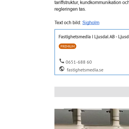
tariffstruktur, kundkommunikation och 
regleringen tas.
Text och bild: 
Sigholm
Fastighetsmedia i Ljusdal AB - Ljusd
PREMIUM
call
0651-688 60
public
fastighetsmedia.se