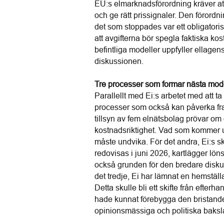
EU:s elmarknadsförordning kräver att 
och ge rätt prissignaler. Den förordn
det som stoppades var ett obligatorisk
att avgifterna bör spegla faktiska ko
befintliga modeller uppfyller ellagens 
diskussionen.
Tre processer som formar nästa mod
Parallellt med Ei:s arbetet med att ta 
processer som också kan påverka framt
tillsyn av fem elnätsbolag prövar om 
kostnadsriktighet. Vad som kommer 
måste undvika. För det andra, Ei:s s
redovisas i juni 2026, kartlägger lö
också grunden för den bredare disku
det tredje, Ei har lämnat en hemställ
Detta skulle bli ett skifte från efterh
hade kunnat förebygga den bristande 
opinionsmässiga och politiska bakslag