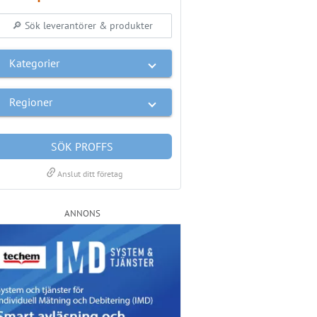
Kategorier
Regioner
SÖK PROFFS
link
Anslut ditt företag
ANNONS