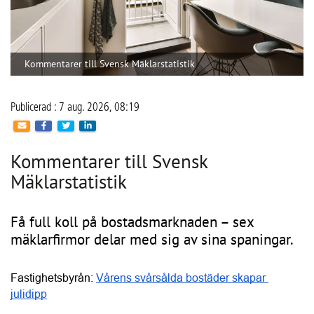
Anslutna
Aktiva BRF:er
leverantörer
30 084
2 469
Hitta leverantörer och entreprenörer till
er BRF
Kategorier
Regioner
SÖK PROFFS