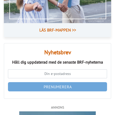
Så kan IMD stärka föreningens ekonomi
Publicerad : 6 aug. 2026, 09:42
Så kan IMD stärka föreningens
ekonomi
Med IMD kan bostadsrättsföreningar få bättre
kontroll över kostnaderna och skapa en mer
rättvis fördelning mellan hushållen.