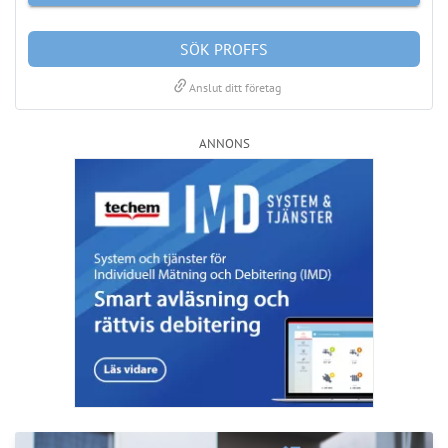
LÄS BRF-MAPPEN >>
Nyhetsbrev
Håll dig uppdaterad med de senaste
BRF-nyheterna
PRENUMERERA
ANNONS