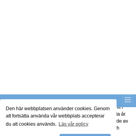
om priserna ökar. På det sättet leder förslaget ändå till fler 
bostäder till målgruppen, fast med lång eftersläpning.
Fredrik Wickström, marknads- och försäljningschef på 
Bonava
De nya bolånereglerna kan öppna dörren till villadrömmen. 
Många drömmer om att bo i småhus med plats för både 
vardag och liv. Med de nya bolånereglerna blir det möjligt 
för fler hushåll att ta steget dit. När kraven på kontantinsats 
sänks och det extra amorteringskravet försvinner, förbättras 
hushållens låneutrymme och månadsekonomi. Det innebär 
att fler kan kvalificera sig för bolån och få bättre 
förutsättningar att köpa ett eget småhus. För hushåll som 
väljer ett nybyggt småhus blir det dessutom lättare att 
planera långsiktigt och hantera kalkylen då det inte finns 
några renoveringsbehov, och alltså inte behöver ta höjd för 
tröghetsregeln som begränsar möjligheten att utöka sina 
lån vid renoveringar. De nya reglerna kan därmed bli en 
avgörande möjlighet för fler att gå från att vilja – till att 
faktiskt kunna – köpa småhus. Det i sin tur kan också sätta 