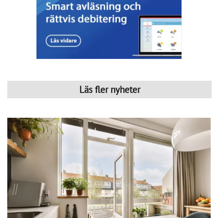
Svensk Fastighetsförmedling: 
Semesterlugnet dämpade 
bostadsrättspriserna
SkandiaMäklarna: 
Bostadsmarknaden tudelas
Länsförsäkringar: 
Antalet sålda bostäder ökar kraftigt
Erik Olsson Fastighetsförmedling: 
Avtrubbad oro stärker 
marknadspsykologin
Företagsinformation
Svensk Mäklarstatistik AB - Svensk
Mäklarstatistik AB - Solna