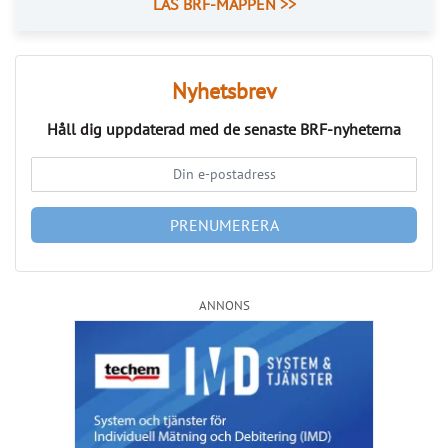
Kommentarer till Svensk Mäklarstatistik
Publicerad : 7 aug. 2026, 08:19
Kommentarer till Svensk
Mäklarstatistik
Få full koll på bostadsmarknaden – sex
mäklarfirmor delar med sig av sina spaningar.
Fastighetsbyrån: 
Vårens svårsålda bostäder skapar 
julidipp
Bjurfors: 
Bostadsrätter backar tillfälligt medan villor står 
emot