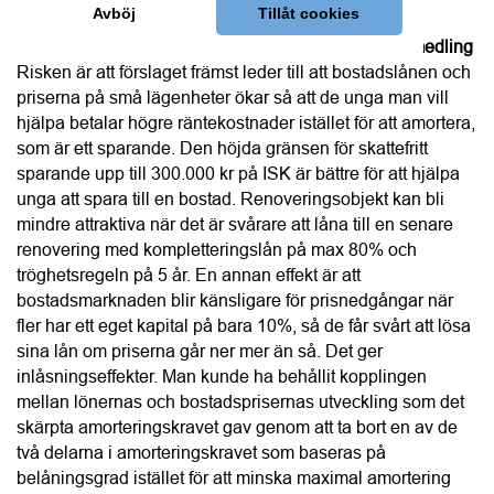
igång flyttkedjor som gör att hela bostadsmarknaden blir 
mer rörlig och att fler kan hitta ett hem som passar deras 
behov.
Robert Boije, chefsekonom SBAB
Höjningen av bolånetaket kommer markant minska 
spartiden till kontantinsatsen till gagn för framför allt 
förstagångsköpare. Även om ett antal bostadsköpare nu 
kan ta på sig lite större lån och bostadspriserna kan gå upp 
något, måste det vägas mot att det är fler som kommer in 
på bostadsmarknaden. Takhöjningen gör också att 
förstagångsköpare inte blir lika beroende av blancolån till 
kontantinsatsen. Vi får nu också en nivå på taket som 
ligger i linje med det i våra grannländer. Jag är däremot 
kritisk till att det införs en ny begränsning för tilläggslån. 
Det kommer att göra det svårare att köpa ut den tidigare 
partnern vid en separation och missgynna hushåll som 
köper bostäder med renoveringsbehov. Det senare 
kommer troligen bli ett ganska stort problem i särskilt 