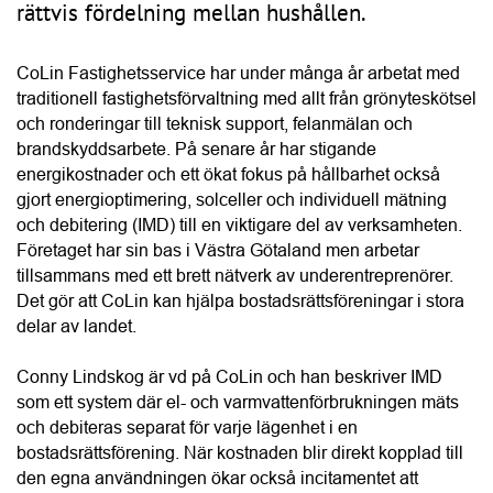
“IMD är en smart energilösning för bostadsrättsföreningar 
som vill sänka kostnaderna och öka fastighetsvärdet.”
Conny Lindskog, CoLin Fastighetsservice
Enligt Conny är det helheten i CoLins erbjudande som 
många bostadsrättsföreningar uppskattar mest. Styrelsen 
får en tydlig och trygg process från kostnadsfri projektering 
och teknisk analys till ekonomisk kalkyl, installation, 
driftsättning samt löpande uppföljning och support. Många 
kunder återkommer också med nya uppdrag, antingen för 
fler fastigheter i det egna beståndet eller genom 