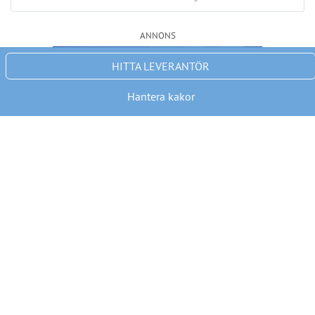
Nyhetsbrev
Håll dig uppdaterad med de senaste
BRF-nyheterna
PRENUMERERA
ANNONS