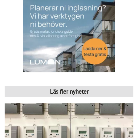
CoLin Fastighetsservice har under många år arbetat med 
traditionell fastighetsförvaltning med allt från grönyteskötsel 
och ronderingar till teknisk support, felanmälan och 
brandskyddsarbete. På senare år har stigande 
energikostnader och ett ökat fokus på hållbarhet också 
gjort energioptimering, solceller och individuell mätning 
och debitering (IMD) till en viktigare del av verksamheten. 
Företaget har sin bas i Västra Götaland men arbetar 
tillsammans med ett brett nätverk av underentreprenörer. 
Det gör att CoLin kan hjälpa bostadsrättsföreningar i stora 
HITTA LEVERANTÖR
delar av landet.
Hantera kakor
Conny Lindskog är vd på CoLin och han beskriver IMD 
som ett system där el- och varmvattenförbrukningen mäts 
och debiteras separat för varje lägenhet i en 
bostadsrättsförening. När kostnaden blir direkt kopplad till 
den egna användningen ökar också incitamentet att 
minska förbrukningen. Enligt Conny kan 
vattenanvändningen ofta minska med omkring 20 procent 
efter att IMD har införts.