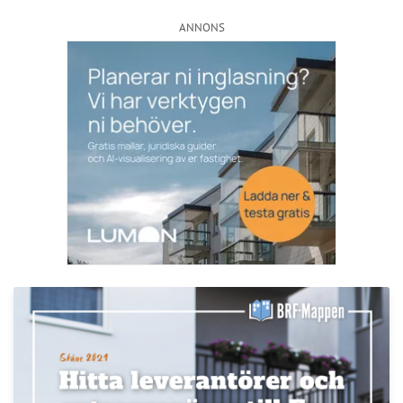
Nyhetsbrev
Håll dig uppdaterad med de senaste
BRF-nyheterna
PRENUMERERA
ANNONS