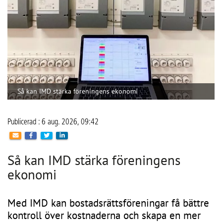
“Vattenanvändningen kan minska med omkring 20 procent 
med IMD.”
Conny Lindskog, CoLin Fastighetsservice
När IMD införs kan föreningen dessutom samla 
elabonnemangen i ett gemensamt avtal i stället för att varje 
hushåll har ett eget. Det kan sänka 
abonnemangskostnaden för hushållen och samtidigt ge en 
mer rättvis fördelning av den faktiska förbrukningen. För 
bostadsrättsföreningen innebär systemet också bättre 
kontroll över energi- och vattenkostnaderna vilket kan 
stärka ekonomin över tid och bidra till ett högre 
fastighetsvärde. Miljöaspekten är minst lika viktig, menar 
Conny, eftersom föreningen får bättre förutsättningar att 
arbeta aktivt med att minska sin resursanvändning.