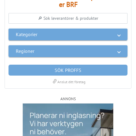
er BRF
Kategorier
Regioner
SÖK PROFFS
link
Anslut ditt företag
ANNONS