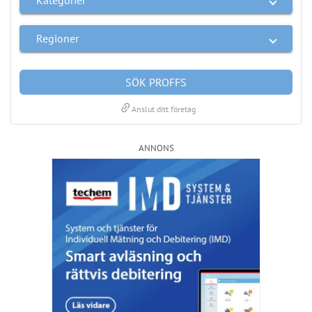
Kategorier
Regioner
SÖK PROFFS
link
Anslut ditt företag
ANNONS