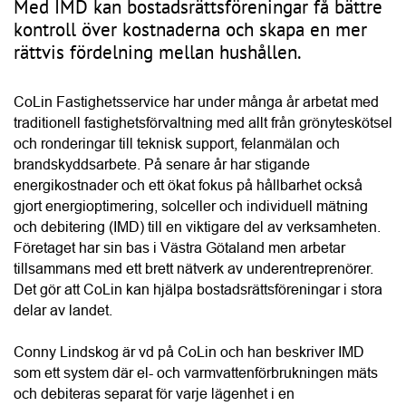
“IMD är en smart energilösning för bostadsrättsföreningar 
som vill sänka kostnaderna och öka fastighetsvärdet.”
Conny Lindskog, CoLin Fastighetsservice
Enligt Conny är det helheten i CoLins erbjudande som 
många bostadsrättsföreningar uppskattar mest. Styrelsen 
får en tydlig och trygg process från kostnadsfri projektering 
och teknisk analys till ekonomisk kalkyl, installation, 
driftsättning samt löpande uppföljning och support. Många 
kunder återkommer också med nya uppdrag, antingen för 