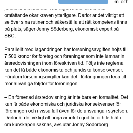
Företagsinformation
Sbc Sveriges Bostadsrättscentrum AB - SBC
Sveriges BostadsrättsCentrum AB
https://www.sbc.se
Fler nyheter
Högljudda grannar under VM kan skapa
osämja
Fortsatt höga inkassonivåer i brf:er
Anslutna
Aktiva BRF:er
leverantörer