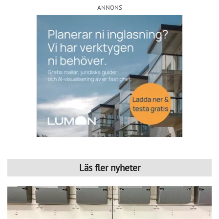
CoLin Fastighetsservice har under många år arbetat med 
traditionell fastighetsförvaltning med allt från grönyteskötsel 
och ronderingar till teknisk support, felanmälan och 
brandskyddsarbete. På senare år har stigande 
energikostnader och ett ökat fokus på hållbarhet också 
gjort energioptimering, solceller och individuell mätning 
och debitering (IMD) till en viktigare del av verksamheten. 
Företaget har sin bas i Västra Götaland men arbetar 
tillsammans med ett brett nätverk av underentreprenörer. 
HITTA LEVERANTÖR
Det gör att CoLin kan hjälpa bostadsrättsföreningar i stora 
delar av landet.
Hantera kakor
Conny Lindskog är vd på CoLin och han beskriver IMD 
som ett system där el- och varmvattenförbrukningen mäts 
och debiteras separat för varje lägenhet i en 
bostadsrättsförening. När kostnaden blir direkt kopplad till 
den egna användningen ökar också incitamentet att 
minska förbrukningen. Enligt Conny kan 
vattenanvändningen ofta minska med omkring 20 procent 