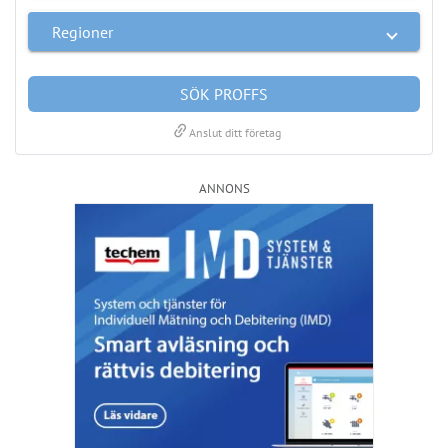
LÄS BRF-MAPPEN >>
Nyhetsbrev
Håll dig uppdaterad med de senaste
BRF-nyheterna
PRENUMERERA
ANNONS