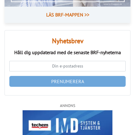
Kommentarer till Svensk Mäklarstatistik
Publicerad : 7 aug. 2026, 08:19
Kommentarer till Svensk
Mäklarstatistik
Få full koll på bostadsmarknaden – sex
mäklarfirmor delar med sig av sina spaningar.
Fastighetsbyrån: 
Vårens svårsålda bostäder skapar 
julidipp
Bjurfors: 
Bostadsrätter backar tillfälligt medan villor står 