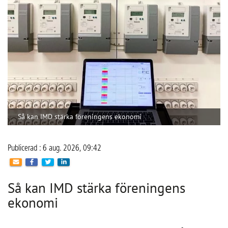
efter att IMD har införts.
“Vattenanvändningen kan minska med omkring 20 procent 
med IMD.”
Conny Lindskog, CoLin Fastighetsservice
När IMD införs kan föreningen dessutom samla 
elabonnemangen i ett gemensamt avtal i stället för att varje 
hushåll har ett eget. Det kan sänka 
abonnemangskostnaden för hushållen och samtidigt ge en 
mer rättvis fördelning av den faktiska förbrukningen. För 
bostadsrättsföreningen innebär systemet också bättre 
kontroll över energi- och vattenkostnaderna vilket kan 
stärka ekonomin över tid och bidra till ett högre 
fastighetsvärde. Miljöaspekten är minst lika viktig, menar 
Conny, eftersom föreningen får bättre förutsättningar att 
arbeta aktivt med att minska sin resursanvändning.