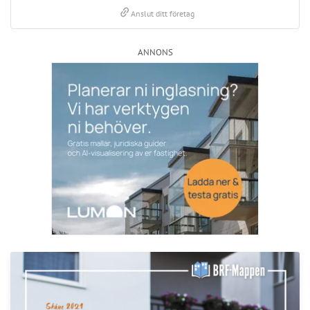
Nyhetsbrev
Håll dig uppdaterad med de senaste
BRF-nyheterna
PRENUMERERA
ANNONS