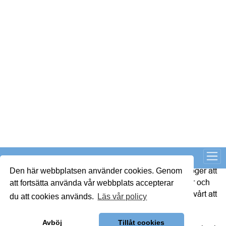
K3
Det mer omfattande regelverket ställer högre krav på 
förståelsen för föreningens ekonomi och redovisning.
2. Se över rutinerna för årsredovisningen i god tid
Arbetet bör påbörjas tidigt för att undvika förseningar och 
onödiga avgifter.
3. Ta stöd av extern kompetens vid behov
Om kompetensen saknas i styrelsen kan det vara klokt att 
ta stöd av föreningens ekonomiska förvaltare eller revisor.
4. Informera medlemmarna
Förändringen kan påverka hur föreningens ekonomi 
presenteras i årsredovisningen, vilket kan vara bra att 
kommunicera till medlemmarna.
Text: 
SBC