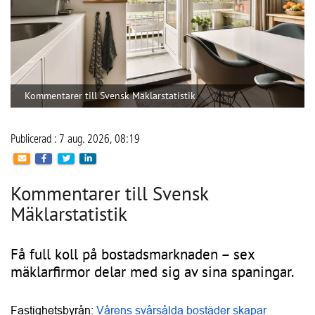
Anslutna
Aktiva BRF:er
leverantörer
30 084
2 468
Hitta leverantörer och entreprenörer till
er BRF
Kategorier
Regioner