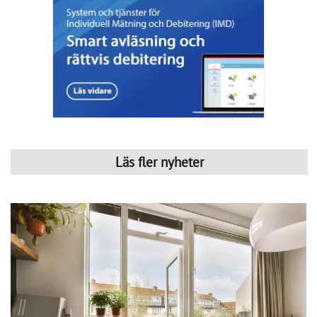
emot
Svensk Fastighetsförmedling: 
Semesterlugnet dämpade 
bostadsrättspriserna
SkandiaMäklarna: 
Bostadsmarknaden tudelas
Länsförsäkringar: 
Antalet sålda bostäder ökar kraftigt
Erik Olsson Fastighetsförmedling: 
Avtrubbad oro stärker 
marknadspsykologin
Företagsinformation
Svensk Mäklarstatistik AB - Svensk
Mäklarstatistik AB - Solna