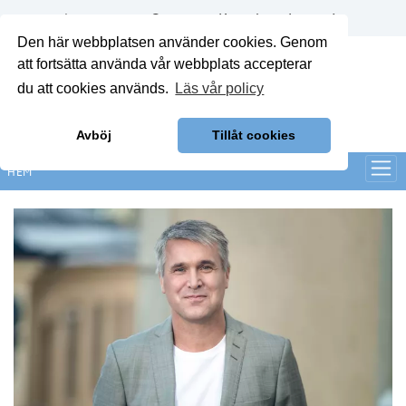
HEM
Den här webbplatsen använder cookies. Genom
att fortsätta använda vår webbplats accepterar
Hitta leverantörer och entreprenörer till
du att cookies används.
Läs vår policy
er BRF
Avböj
Tillåt cookies
Kategorier
Regioner
SÖK PROFFS
link
Anslut ditt företag
ANNONS