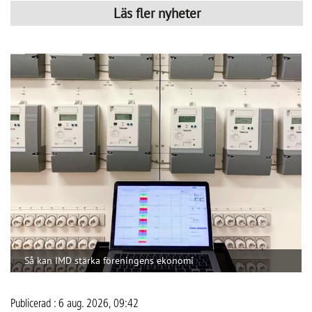
Så kan IMD stärka föreningens
ekonomi
Med IMD kan bostadsrättsföreningar få bättre
kontroll över kostnaderna och skapa en mer
rättvis fördelning mellan hushållen.
CoLin Fastighetsservice har under många år arbetat med 
traditionell fastighetsförvaltning med allt från grönyteskötsel 
och ronderingar till teknisk support, felanmälan och 
brandskyddsarbete. På senare år har stigande 
energikostnader och ett ökat fokus på hållbarhet också 
gjort energioptimering, solceller och individuell mätning 
och debitering (IMD) till en viktigare del av verksamheten. 
Företaget har sin bas i Västra Götaland men arbetar 
tillsammans med ett brett nätverk av underentreprenörer. 