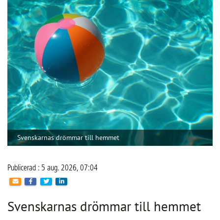
Det ligger högst på önskelistan.
Om svenskarna fick fria händer att satsa på det lilla extra i 
hemmet så ligger pool, bastu och hemmagym högst på 
önskelistan, visar en ny undersökning från 
Fastighetsbyrån. Men bakom de gemensamma drömmarna 
döljer sig tydliga skillnader mellan kvinnor och män.
När svenskarna får fantisera fritt om lyxiga attribut i 
drömhemmet är det framför allt avkoppling och välmående 
som lockar. Det visar en ny undersökning genomförd av 
Verian på uppdrag av Fastighetsbyrån. Pool hamnar högst 
på önskelistan hos svenskarna, följt av bastu och gym.
– Pooltrenden är något vi sett tydligt de senaste åren. Fler 
och fler drömmer om en pool i trädgården, inte minst nu 
HITTA LEVERANTÖR
under sommaren när solen steker. Det är också en kraftig 
ökning av de som gör slag i saken och bygger en pool. 
Hantera kakor