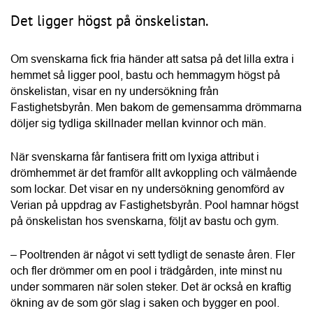
Främst för egen njutning såklart. Men det är även något 
som höjer värdet på bostaden, säger Johan Vesterberg, 
PR- och kommunikationschef på Fastighetsbyrån.
Män vill ha bastu, pool och gym – kvinnor pool, lyxig 
förvaring och hushållsrobot
Resultaten visar även tydliga skillnader mellan män och 
kvinnor. Pool är den mest eftertraktade detaljen bland 
kvinnor, där 34 procent har den på sin önskelista. Bland 
männen är det i stället bastun som toppar listan – något 
som nästan var tredje man (31 procent) drömmer om.
När män i högre grad prioriterar bastu, drömmer kvinnor 
oftare om lyxiga förvaringslösningar. Nästan tre av tio 
kvinnor vill ha en walk-in-closet eller ett walk-in-skafferi (30 
procent). Bland männen är intresset betydligt lägre – 
endast 11 procent önskar sig en walk-in-closet och 15 
procent ett walk-in-skafferi.