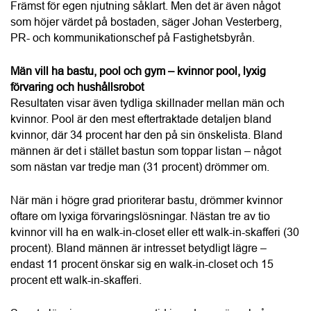
Smarta lösningar som sparar tid i vardagen är också 
eftertraktade, framförallt hos kvinnor. Nästan var fjärde 
kvinna (24 procent) drömmer om en robot som kan ta hand 
om städning, tvätt och andra hushållssysslor i hemmet.
– En hushållsrobot hör ju inte till vanligheterna idag. Men 
undersökningen visar att det finns en tydlig efterfrågan. 
Saker som spar tid och underlättar vardagslivet är attraktivt, 
om priset är rimligt. Det blir intressant att se hur snabbt 
utvecklingen går och om vi kan få en lika stark robottrend 
som pooltrend, fortsätter Johan Vesterberg, PR- och 
kommunikationschef på Fastighetsbyrån.
Undersökningens resultat i korthet
Om du fick drömma fritt, vad skulle du helst vilja ha i ditt 
hem? (flerval; tre alternativ möjliga)
Pool – 31 procent
Bastu – 26 procent
Gym – 24 procent