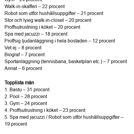
Topplista kvinnor
1. Pool – 34 procent
2. Stor och lyxig walk-in-closet / Walk-in-skafferi – 30 
procent
3. Robot som utför hushållsuppgifter – 24 procent
4. Gym – 23 procent
5. Bastu – 18 procent
Om undersökningen
Undersökningen har genomförts av Verian på uppdrag av 
Fastighetsbyrån. Den bygger på 1 013 intervjuer med den 
svenska allmänheten 18–84 år. Datainsamlingen 
genomfördes i den slumpmässigt rekryterade Sifopanelen 
mellan 31 mars–9 april 2026.
Text och bild: 
Fastighetsbyrån
Företagsinformation