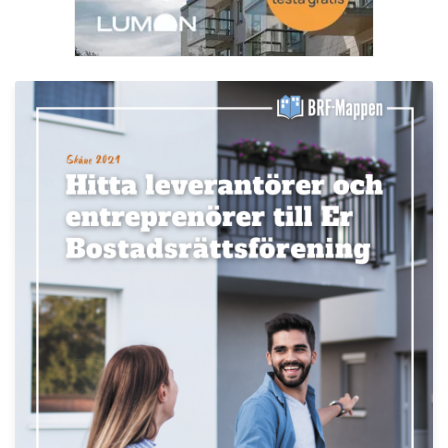
LÄS BRF-MAPPEN >>
Nyhetsbrev
Håll dig uppdaterad med de senaste
BRF-nyheterna
PRENUMERERA