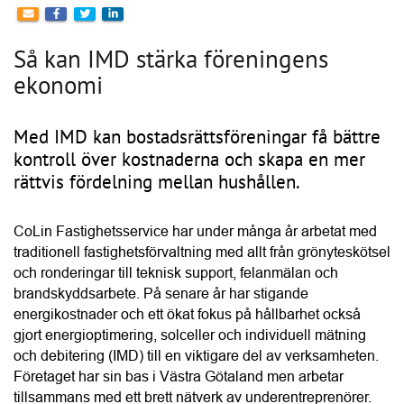
Det gör att CoLin kan hjälpa bostadsrättsföreningar i stora 
delar av landet.
Conny Lindskog är vd på CoLin och han beskriver IMD 
som ett system där el- och varmvattenförbrukningen mäts 
och debiteras separat för varje lägenhet i en 
bostadsrättsförening. När kostnaden blir direkt kopplad till 
den egna användningen ökar också incitamentet att 
minska förbrukningen. Enligt Conny kan 
vattenanvändningen ofta minska med omkring 20 procent 
efter att IMD har införts.
“Vattenanvändningen kan minska med omkring 20 procent 
med IMD.”
Conny Lindskog, CoLin Fastighetsservice
När IMD införs kan föreningen dessutom samla 
elabonnemangen i ett gemensamt avtal i stället för att varje 
hushåll har ett eget. Det kan sänka 