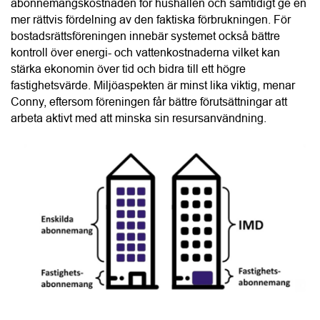
“IMD är en smart energilösning för bostadsrättsföreningar 
som vill sänka kostnaderna och öka fastighetsvärdet.”
Conny Lindskog, CoLin Fastighetsservice
Enligt Conny är det helheten i CoLins erbjudande som 
många bostadsrättsföreningar uppskattar mest. Styrelsen 
får en tydlig och trygg process från kostnadsfri projektering 
och teknisk analys till ekonomisk kalkyl, installation, 
driftsättning samt löpande uppföljning och support. Många 
kunder återkommer också med nya uppdrag, antingen för 
fler fastigheter i det egna beståndet eller genom 
samarbeten med andra bostadsrättsföreningar.
Här kan du läsa mer om
CoLin Fastighetsservice
.
Här hittar du fler leverantörer av
IMD
 i ditt län. 
Text:
Linda Svedin
Följ BRF-Nytt på
Facebook