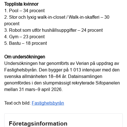
Fastighetsbyrån Ljusdal - Ljusdal
Anslutna
Aktiva BRF:er
leverantörer
30 084
2 467
Hitta leverantörer och entreprenörer till
er BRF
Kategorier