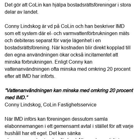
abonnemangskostnaden för hushållen och samtidigt ge en 
mer rättvis fördelning av den faktiska förbrukningen. För 
bostadsrättsföreningen innebär systemet också bättre 
kontroll över energi- och vattenkostnaderna vilket kan 
stärka ekonomin över tid och bidra till ett högre 
fastighetsvärde. Miljöaspekten är minst lika viktig, menar 
Conny, eftersom föreningen får bättre förutsättningar att 
arbeta aktivt med att minska sin resursanvändning.