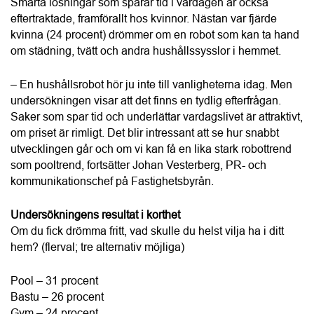
Walk-in-skafferi – 22 procent
Robot som utför hushållsuppgifter – 21 procent
Stor och lyxig walk-in-closet – 20 procent
Proffsutrustning i köket – 20 procent
Spa med jacuzzi – 18 procent
Proffsig ljudanläggning i hela bostaden – 12 procent
Vet ej – 8 procent
Biograf – 7 procent
Sportanläggning (tennisbana, basketplan etc.) – 7 procent
Annat – 6 procent
Topplista män
1. Bastu – 31 procent
2. Pool – 28 procent
3. Gym – 24 procent
4. Proffsutrustning i köket – 23 procent
5. Spa med jacuzzi / Robot som utför hushållsuppgifter – 
19 procent