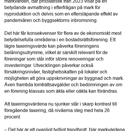
betydande avmattning i efterfrågan på mark för
nyproduktion och delvis som en eftersläpande effekt av
pandemiåren och byggsektorns inbromsning.
Det här får konsekvenser för flera av de ekonomiskt mest
betydelsefulla områdena i en bostadsrättsförening. Ett
lägre taxeringsvärde kan påverka föreningens
belåningsutrymme, vilket är särskilt relevant för de
föreningar som står inför större renoveringar och
investeringar. Utvecklingen påverkar också
försäkringsnivåer, fastighetsskatten på lokaler och
möjligheten att göra uppskrivningar av byggnad och mark.
Även framtida tomträttsavgälder och bedömningen av om
en förening klassas som äkta eller oäkta kan förändras.
Att taxeringsvärdena nu sjunker står i skarp kontrast till
föregående taxering, då nivåerna steg med hela 26
procent.
– Det här är ett ovanligt tydligt trendbrott. När markvärdena