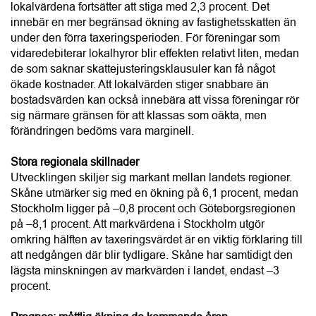
lokalvärdena fortsätter att stiga med 2,3 procent. Det
innebär en mer begränsad ökning av fastighetsskatten än
under den förra taxeringsperioden. För föreningar som
vidaredebiterar lokalhyror blir effekten relativt liten, medan
de som saknar skattejusteringsklausuler kan få något
ökade kostnader. Att lokalvärden stiger snabbare än
bostadsvärden kan också innebära att vissa föreningar rör
sig närmare gränsen för att klassas som oäkta, men
förändringen bedöms vara marginell.
Stora regionala skillnader
Utvecklingen skiljer sig markant mellan landets regioner.
Skåne utmärker sig med en ökning på 6,1 procent, medan
Stockholm ligger på –0,8 procent och Göteborgsregionen
på –8,1 procent. Att markvärdena i Stockholm utgör
omkring hälften av taxeringsvärdet är en viktig förklaring till
att nedgången där blir tydligare. Skåne har samtidigt den
lägsta minskningen av markvärden i landet, endast –3
procent.
Prognos: måttlig ökning de kommande åren