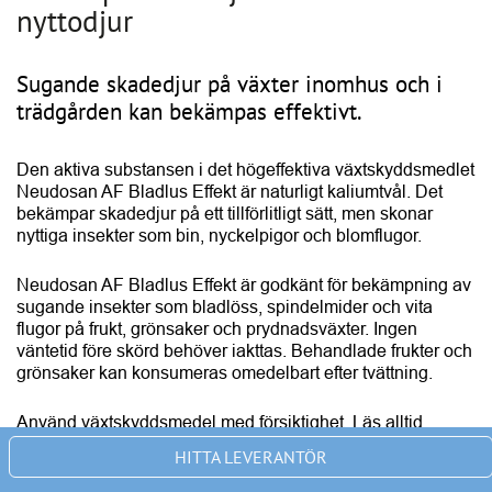
nyttodjur
Sugande skadedjur på växter inomhus och i
trädgården kan bekämpas effektivt.
Den aktiva substansen i det högeffektiva växtskyddsmedlet 
Neudosan AF Bladlus Effekt är naturligt kaliumtvål. Det 
bekämpar skadedjur på ett tillförlitligt sätt, men skonar 
nyttiga insekter som bin, nyckelpigor och blomflugor.
Neudosan AF Bladlus Effekt är godkänt för bekämpning av 
sugande insekter som bladlöss, spindelmider och vita 
flugor på frukt, grönsaker och prydnadsväxter. Ingen 
väntetid före skörd behöver iakttas. Behandlade frukter och 
grönsaker kan konsumeras omedelbart efter tvättning.
Använd växtskyddsmedel med försiktighet. Läs alltid 
etiketten och produktinformationen före användning. 
HITTA LEVERANTÖR
Observera eventuella varningar och symboler i 
bruksanvisningen.