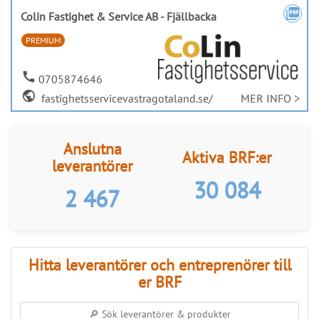
picture_as_pdf
Colin Fastighet & Service AB - Fjällbacka
PREMIUM
call
0705874646
public
fastighetsservicevastragotaland.se/
MER INFO >
Anslutna
Aktiva BRF:er
leverantörer
30 084
2 467
Hitta leverantörer och entreprenörer till
er BRF