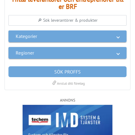
er BRF
Kategorier
Regioner
SÖK PROFFS
link
Anslut ditt företag
ANNONS