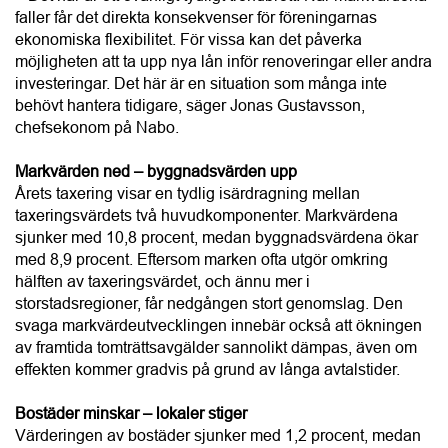
faller får det direkta konsekvenser för föreningarnas
ekonomiska flexibilitet. För vissa kan det påverka
möjligheten att ta upp nya lån inför renoveringar eller andra
investeringar. Det här är en situation som många inte
behövt hantera tidigare, säger Jonas Gustavsson,
chefsekonom på Nabo.
Markvärden ned – byggnadsvärden upp
Årets taxering visar en tydlig isärdragning mellan
taxeringsvärdets två huvudkomponenter. Markvärdena
sjunker med 10,8 procent, medan byggnadsvärdena ökar
med 8,9 procent. Eftersom marken ofta utgör omkring
hälften av taxeringsvärdet, och ännu mer i
storstadsregioner, får nedgången stort genomslag. Den
svaga markvärdeutvecklingen innebär också att ökningen
av framtida tomträttsavgälder sannolikt dämpas, även om
effekten kommer gradvis på grund av långa avtalstider.
Bostäder minskar – lokaler stiger
Värderingen av bostäder sjunker med 1,2 procent, medan