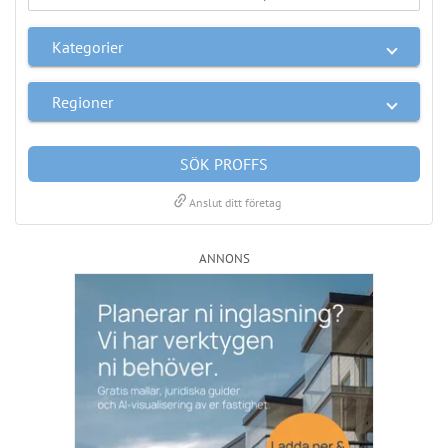
Kategorier
Regioner
SÖK PROFFS
link
Anslut ditt företag
ANNONS