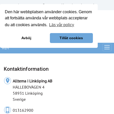
Annonsera
Om oss
Kontakt
Logga in
Den här webbplatsen använder cookies. Genom
att fortsätta använda vår webbplats accepterar
du att cookies används.
Läs vår policy
Avböj
Tillåt cookies
HEM
Kontaktinformation
location_on
Alltema i Linköping AB
HÄLLEBOVÄGEN 4
58931 Linköping
Sverige
phone_iphone
013162900