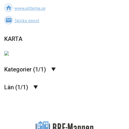
home
www.alltema.se
email
Skicka epost
KARTA
Kategorier (1/1)
Län (1/1)