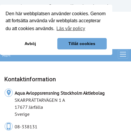
Annonsera
Om oss
Kontakt
Logga in
Den här webbplatsen använder cookies. Genom
att fortsätta använda vår webbplats accepterar
du att cookies används.
Läs vår policy
Avböj
Tillåt cookies
HEM
Kontaktinformation
location_on
Aqua Avloppsrensning Stockholm Aktiebolag
SKARPRÄTTARVÄGEN 1 A
17677 Järfälla
Sverige
phone_iphone
08-338131