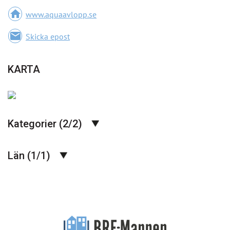
home
www.aquaavlopp.se
email
Skicka epost
KARTA
Kategorier (2/2)
Län (1/1)