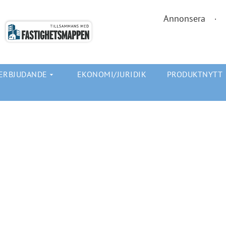
Annonsera
ERBJUDANDE
EKONOMI/JURIDIK
PRODUKTNYTT
arrow_drop_down