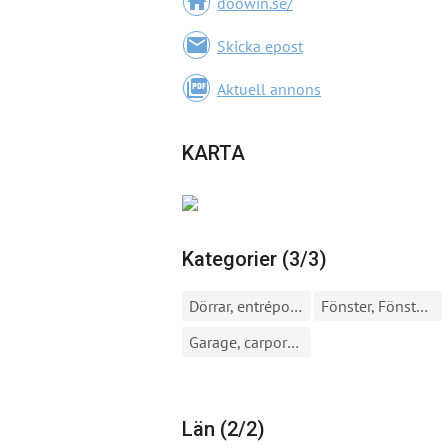
home
doowin.se/
email
Skicka epost
picture_as_pdf
Aktuell annons
KARTA
Kategorier (3/3)
Dörrar, entréportar, entrépartier
Fönster, Fönsterdörrar
Garage, carport, garageportar
Län (2/2)