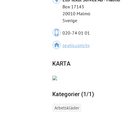
Box 17143
20010 Malmö
Sverige
phone_iphone
020-74 01 01
home
se.elis.com/sv
KARTA
Kategorier (1/1)
Arbetskläder