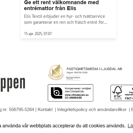
Ge ett rent välkomnande med
entrémattor från Elis
Elis Textil erbjuder en hyr- och tvättservice
som garanterar en ren och fräsch entré för
både boende och besökare.
15 apr. 2025, 07:07
g.nr: 556795-5264 |
Kontakt
|
Integritetspolicy och användarvillkor
| 
a använda vår webbplats accepterar du att cookies används.
Lä
LÄS TIDNINGEN