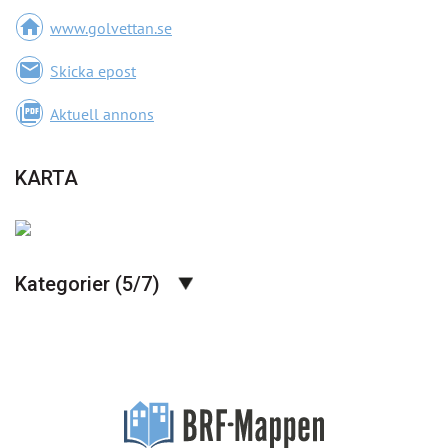
home
www.golvettan.se
email
Skicka epost
picture_as_pdf
Aktuell annons
KARTA
Kategorier (5/7)