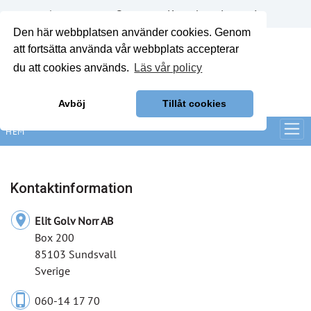
Annonsera
Om oss
Kontakt
Logga in
Den här webbplatsen använder cookies. Genom
att fortsätta använda vår webbplats accepterar
du att cookies används.
Läs vår policy
Avböj
Tillåt cookies
HEM
Kontaktinformation
location_on
Elit Golv Norr AB
Box 200
85103 Sundsvall
Sverige
phone_iphone
060-14 17 70