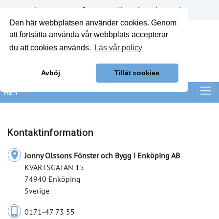
Annonsera
Om oss
Kontakt
Logga in
Den här webbplatsen använder cookies. Genom
att fortsätta använda vår webbplats accepterar
du att cookies används.
Läs vår policy
Avböj
Tillåt cookies
HEM
Kontaktinformation
location_on
Jonny Olssons Fönster och Bygg i Enköping AB
KVARTSGATAN 15
74940 Enköping
Sverige
phone_iphone
0171-47 73 55