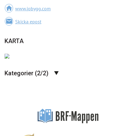
home
www.jobygg.com
email
Skicka epost
KARTA
Kategorier (2/2)