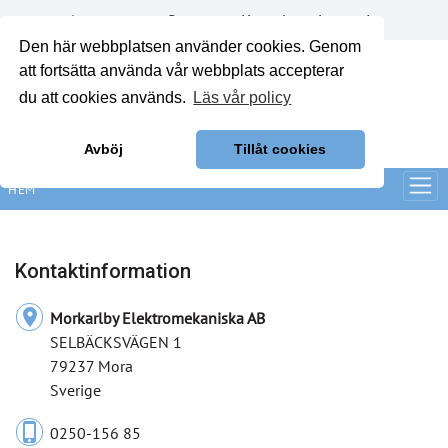
Annonsera
Om oss
Kontakt
Logga in
Den här webbplatsen använder cookies. Genom
att fortsätta använda vår webbplats accepterar
du att cookies används.
Läs vår policy
Avböj
Tillåt cookies
HEM
Kontaktinformation
location_on
Morkarlby Elektromekaniska AB
SELBÄCKSVÄGEN 1
79237 Mora
Sverige
phone_iphone
0250-156 85