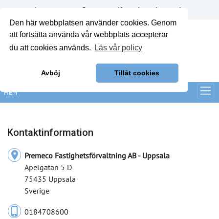
Annonsera
Om oss
Kontakt
Logga in
Den här webbplatsen använder cookies. Genom
att fortsätta använda vår webbplats accepterar
du att cookies används.
Läs vår policy
Avböj
Tillåt cookies
HEM
Kontaktinformation
location_on
Premeco Fastighetsförvaltning AB - Uppsala
Apelgatan 5 D
75435 Uppsala
Sverige
phone_iphone
0184708600