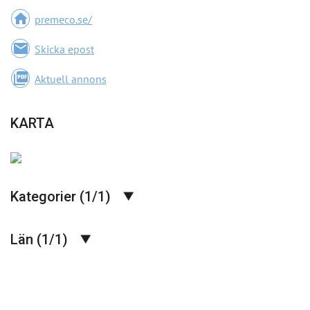
home
premeco.se/
email
Skicka epost
picture_as_pdf
Aktuell annons
KARTA
Kategorier (1/1)
Län (1/1)