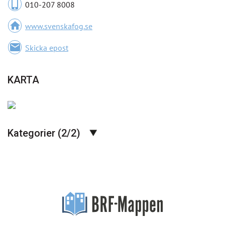
phone_iphone
010-207 8008
home
www.svenskafog.se
email
Skicka epost
KARTA
Kategorier (2/2)