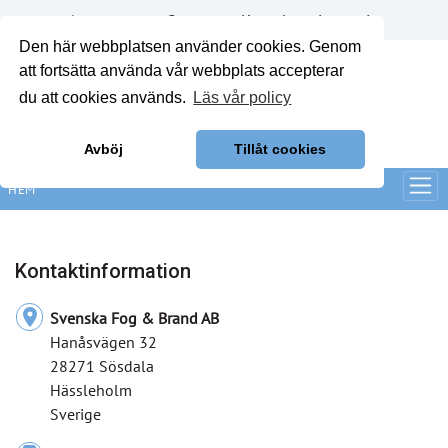
Annonsera
Om oss
Kontakt
Logga in
Den här webbplatsen använder cookies. Genom
att fortsätta använda vår webbplats accepterar
du att cookies används.
Läs vår policy
Avböj
Tillåt cookies
HEM
Kontaktinformation
location_on
Svenska Fog & Brand AB
Hanåsvägen 32
28271 Sösdala
Hässleholm
Sverige