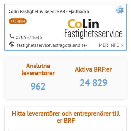
LÄS BRF-MAPPEN >>
Nyhetsbrev
Håll dig uppdaterad med de senaste
BRF-nyheterna