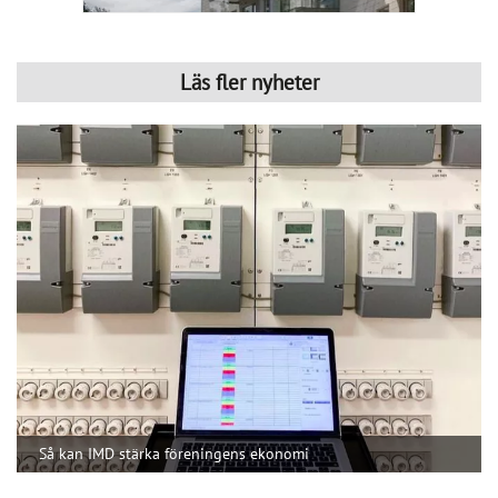
När IMD införs kan föreningen dessutom samla 
elabonnemangen i ett gemensamt avtal i stället för att varje 
hushåll har ett eget. Det kan sänka 
abonnemangskostnaden för hushållen och samtidigt ge en 
mer rättvis fördelning av den faktiska förbrukningen. För 
bostadsrättsföreningen innebär systemet också bättre 
kontroll över energi- och vattenkostnaderna vilket kan 
stärka ekonomin över tid och bidra till ett högre 
fastighetsvärde. Miljöaspekten är minst lika viktig, menar 
Conny, eftersom föreningen får bättre förutsättningar att 
arbeta aktivt med att minska sin resursanvändning.