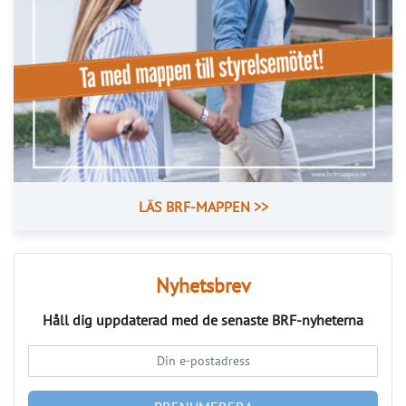
Kommentarer till Svensk
Mäklarstatistik
Få full koll på bostadsmarknaden – sex
mäklarfirmor delar med sig av sina spaningar.
Fastighetsbyrån: 
Vårens svårsålda bostäder skapar 
julidipp
Bjurfors: 
Bostadsrätter backar tillfälligt medan villor står 
emot
Svensk Fastighetsförmedling: 
Semesterlugnet dämpade 
bostadsrättspriserna
SkandiaMäklarna: 
Bostadsmarknaden tudelas