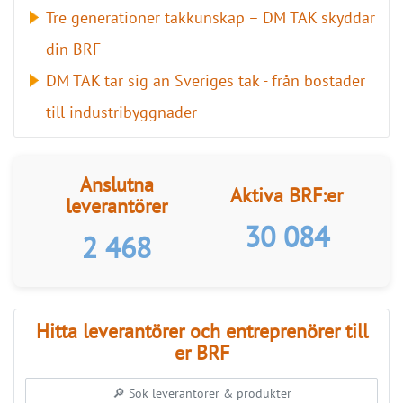
LÄS BRF-MAPPEN >>
Nyhetsbrev
Håll dig uppdaterad med de senaste
BRF-nyheterna