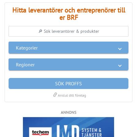
Nyhetsbrev
Håll dig uppdaterad med de senaste
BRF-nyheterna
PRENUMERERA
ANNONS