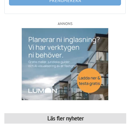
Länsförsäkringar: 
Antalet sålda bostäder ökar kraftigt
Erik Olsson Fastighetsförmedling: 
Avtrubbad oro stärker 
marknadspsykologin
Företagsinformation
Svensk Mäklarstatistik AB - Svensk
Mäklarstatistik AB - Solna
Anslutna
Aktiva BRF:er
leverantörer
30 084
2 468