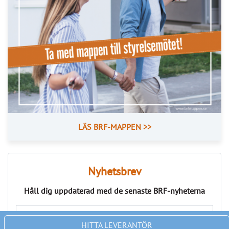
Redo för hösten?
Så skapar du ett hem som hjälper dig.
När sommaren går mot sitt slut händer något i de flesta 
hem. Badkläder och strandväskor byts mot ryggsäckar, 
träningskläder och regnjackor. Kalendern fylls med möten, 
skolstarter, fritidsaktiviteter och vardagsbestyr. Tempot ökar 
– och plötsligt märks det tydligt om hemmet fungerar eller 
inte.
Det är sällan de stora sakerna som skapar stress. Oftare 
handlar det om att inte hitta bilnycklarna, att hallen 
svämmar över av skor eller att garderoben känns kaotisk 
varje morgon. Ett välorganiserat hem handlar därför om 
betydligt mer än estetik. Det handlar om att skapa bättre flyt 
i vardagen, minska onödig stress och frigöra tid till det som 