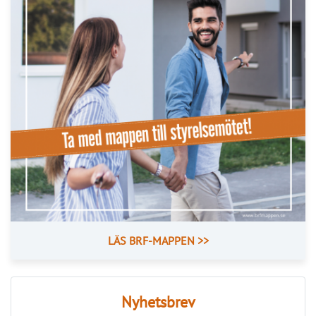
Publicerad : 6 aug. 2026, 09:42
Så kan IMD stärka föreningens
ekonomi
Med IMD kan bostadsrättsföreningar få bättre
kontroll över kostnaderna och skapa en mer
rättvis fördelning mellan hushållen.
CoLin Fastighetsservice har under många år arbetat med 
traditionell fastighetsförvaltning med allt från grönyteskötsel 
och ronderingar till teknisk support, felanmälan och 
brandskyddsarbete. På senare år har stigande 
energikostnader och ett ökat fokus på hållbarhet också 
gjort energioptimering, solceller och individuell mätning 