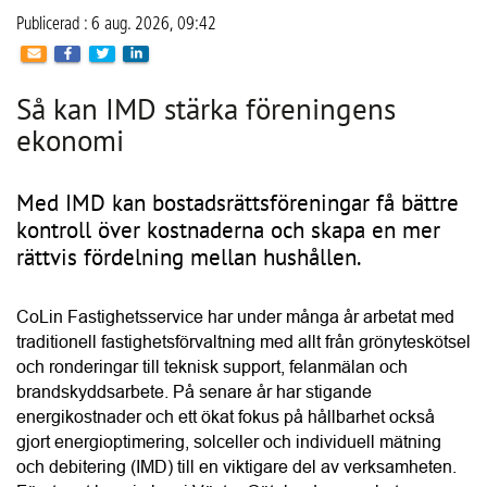
“IMD är en smart energilösning för bostadsrättsföreningar 
som vill sänka kostnaderna och öka fastighetsvärdet.”
Conny Lindskog, CoLin Fastighetsservice
Enligt Conny är det helheten i CoLins erbjudande som 
många bostadsrättsföreningar uppskattar mest. Styrelsen 
får en tydlig och trygg process från kostnadsfri projektering 
och teknisk analys till ekonomisk kalkyl, installation, 
driftsättning samt löpande uppföljning och support. Många 
kunder återkommer också med nya uppdrag, antingen för 
fler fastigheter i det egna beståndet eller genom 
samarbeten med andra bostadsrättsföreningar.
Här kan du läsa mer om
CoLin Fastighetsservice
.
Här hittar du fler leverantörer av
IMD
 i ditt län. 