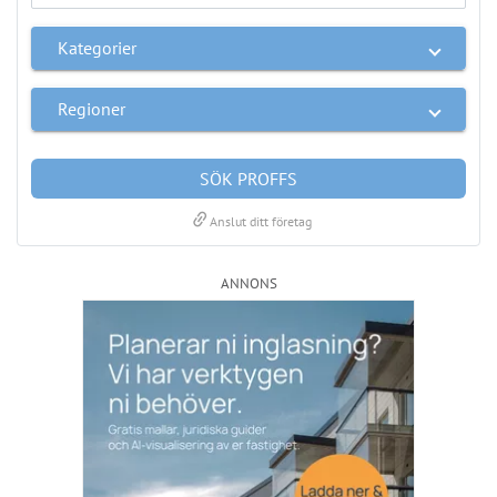
SÖK PROFFS
link
Anslut ditt företag
ANNONS