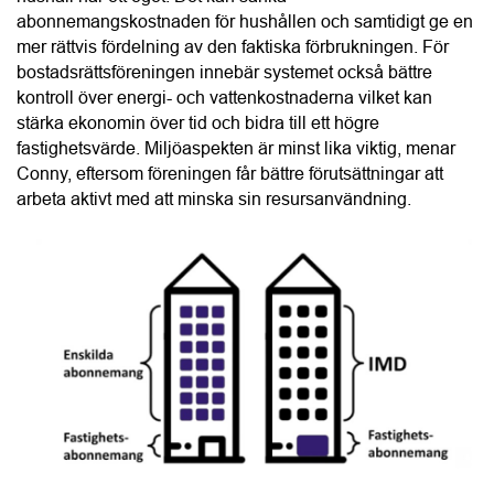
fastighetsvärde. Miljöaspekten är minst lika viktig, menar 
Conny, eftersom föreningen får bättre förutsättningar att 
arbeta aktivt med att minska sin resursanvändning.
“IMD är en smart energilösning för bostadsrättsföreningar 
som vill sänka kostnaderna och öka fastighetsvärdet.”
Conny Lindskog, CoLin Fastighetsservice
Enligt Conny är det helheten i CoLins erbjudande som 