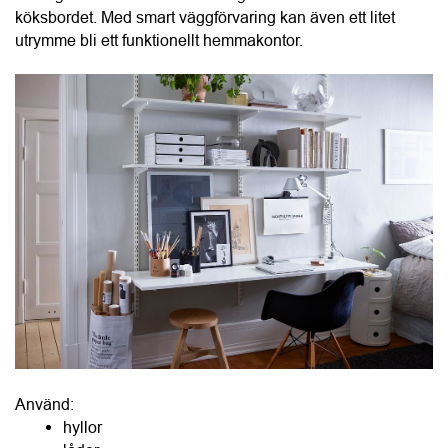
Använd:
hyllor
lådor
kabelhantering
mappar
etiketter
Sport, hobby och fritid kräver planering