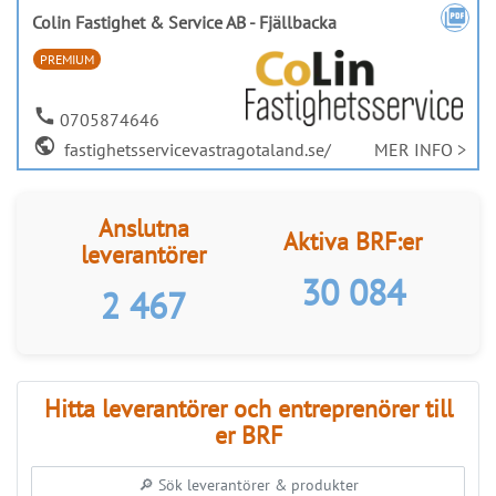
public
fastighetsservicevastragotaland.se/
MER INFO >
Anslutna
Aktiva BRF:er
leverantörer
30 084
2 467
Hitta leverantörer och entreprenörer till
er BRF
Kategorier
Regioner