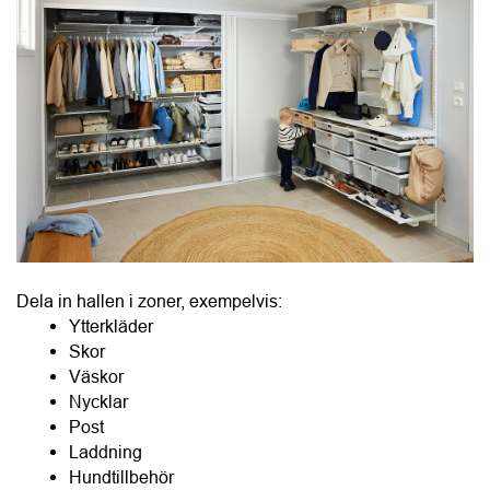
Dela in hallen i zoner, exempelvis:
Ytterkläder
Skor
Väskor
Nycklar
Post
Laddning
Hundtillbehör
Sportutrustning.
Fem enkla förbättringar
Krokar i olika höjd för både vuxna och barn.
Ventilerade hyllor för blöta skor.