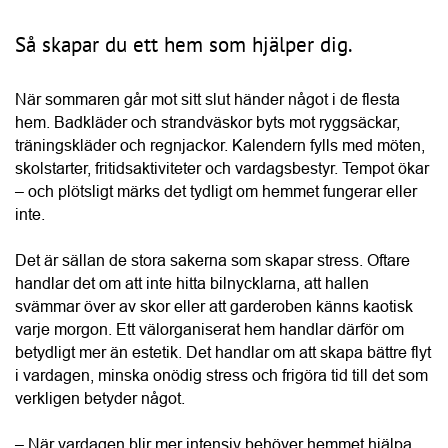
träningskläder och regnjackor. Kalendern fylls med möten, 
skolstarter, fritidsaktiviteter och vardagsbestyr. Tempot ökar 
– och plötsligt märks det tydligt om hemmet fungerar eller 
inte.
Det är sällan de stora sakerna som skapar stress. Oftare 
handlar det om att inte hitta bilnycklarna, att hallen 
svämmar över av skor eller att garderoben känns kaotisk 
varje morgon. Ett välorganiserat hem handlar därför om 
betydligt mer än estetik. Det handlar om att skapa bättre flyt 
i vardagen, minska onödig stress och frigöra tid till det som 
HITTA LEVERANTÖR
verkligen betyder något.
Hantera kakor
– När vardagen blir mer intensiv behöver hemmet hjälpa 
oss, inte skapa fler problem. Med rätt förvaring får varje sak 
en naturlig plats, vilket gör att familjen kan lägga mindre tid 
på att leta och mer tid på att leva, säger Ewa Magnusson, 
förvaringsexpert på Elfa.