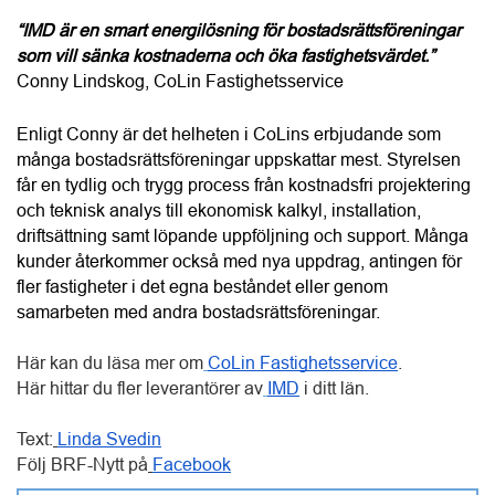
många bostadsrättsföreningar uppskattar mest. Styrelsen 
får en tydlig och trygg process från kostnadsfri projektering 
och teknisk analys till ekonomisk kalkyl, installation, 
driftsättning samt löpande uppföljning och support. Många 
kunder återkommer också med nya uppdrag, antingen för 
fler fastigheter i det egna beståndet eller genom 
samarbeten med andra bostadsrättsföreningar.
Här kan du läsa mer om
CoLin Fastighetsservice
.
Här hittar du fler leverantörer av
IMD
 i ditt län. 
Text:
Linda Svedin
Följ BRF-Nytt på
Facebook
picture_as_pdf
Colin Fastighet & Service AB - Fjällbacka
PREMIUM
call
0705874646