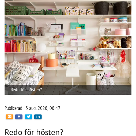
Redo för hösten?
Publicerad : 5 aug. 2026, 06:47
Redo för hösten?
Så skapar du ett hem som hjälper dig.
När sommaren går mot sitt slut händer något i de flesta 
hem. Badkläder och strandväskor byts mot ryggsäckar, 