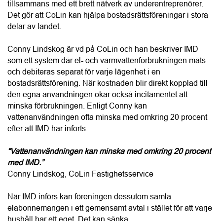
och debiteras separat för varje lägenhet i en 
bostadsrättsförening. När kostnaden blir direkt kopplad till 
den egna användningen ökar också incitamentet att 
minska förbrukningen. Enligt Conny kan 
vattenanvändningen ofta minska med omkring 20 procent 
efter att IMD har införts.
“Vattenanvändningen kan minska med omkring 20 procent 
med IMD.”
Conny Lindskog, CoLin Fastighetsservice
När IMD införs kan föreningen dessutom samla 
elabonnemangen i ett gemensamt avtal i stället för att varje 
hushåll har ett eget. Det kan sänka 
abonnemangskostnaden för hushållen och samtidigt ge en 
mer rättvis fördelning av den faktiska förbrukningen. För 
bostadsrättsföreningen innebär systemet också bättre 
kontroll över energi- och vattenkostnaderna vilket kan 
stärka ekonomin över tid och bidra till ett högre 