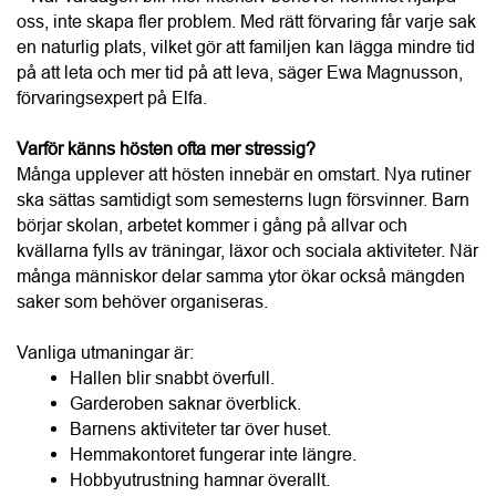
Varför känns hösten ofta mer stressig?
Många upplever att hösten innebär en omstart. Nya rutiner 
ska sättas samtidigt som semesterns lugn försvinner. Barn 
börjar skolan, arbetet kommer i gång på allvar och 
kvällarna fylls av träningar, läxor och sociala aktiviteter. När 
många människor delar samma ytor ökar också mängden 
saker som behöver organiseras.
Vanliga utmaningar är:
Hallen blir snabbt överfull.
Garderoben saknar överblick.
Barnens aktiviteter tar över huset.
Hemmakontoret fungerar inte längre.
Hobbyutrustning hamnar överallt.
Tvätten hinner aldrig undan.
Ett organiserat hem skapar lugn
När vi vet var saker finns behöver hjärnan fatta färre beslut. 
I stället för att leta efter cykelhjälmen, gympapåsen eller 
laddaren kan morgonen börja lugnare. Det handlar inte om 