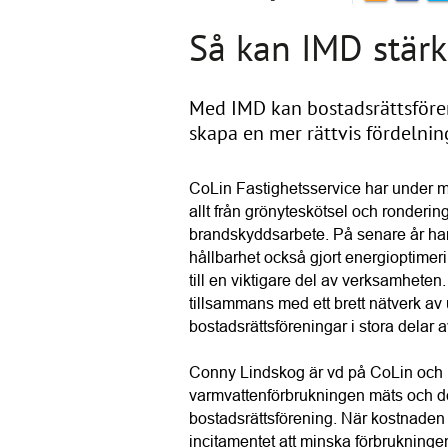
Så kan IMD stär
Med IMD kan bostadsrättsfören
skapa en mer rättvis fördelnin
CoLin Fastighetsservice har under må
allt från grönyteskötsel och rondering
brandskyddsarbete. På senare år har 
hållbarhet också gjort energioptimeri
till en viktigare del av verksamheten
tillsammans med ett brett nätverk av 
bostadsrättsföreningar i stora delar a
Conny Lindskog är vd på CoLin och h
varmvattenförbrukningen mäts och deb
bostadsrättsförening. När kostnaden 
incitamentet att minska förbrukning