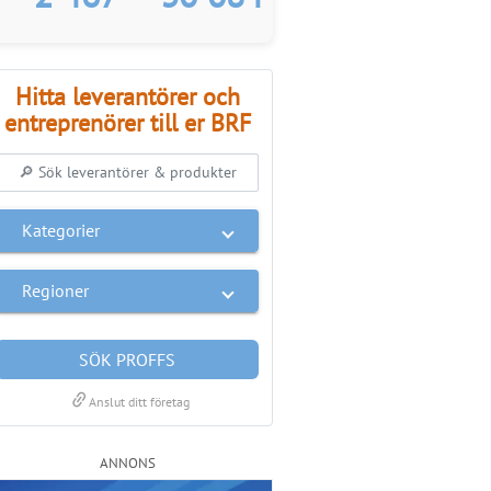
Hitta leverantörer och
entreprenörer till er BRF
Kategorier
Regioner
SÖK PROFFS
link
Anslut ditt företag
ANNONS