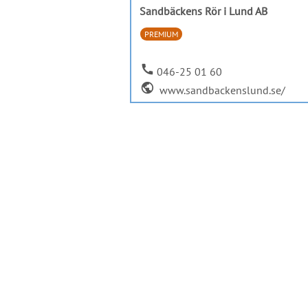
Sandbäckens Rör i Lund AB
PREMIUM
call
046-25 01 60
public
www.sandbackenslund.se/