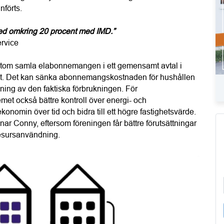
nförts.
d omkring 20 procent med IMD.”
rvice
utom samla elabonnemangen i ett gemensamt avtal i 
 eget. Det kan sänka abonnemangskostnaden för hushållen 
lning av den faktiska förbrukningen. För 
et också bättre kontroll över energi- och 
onomin över tid och bidra till ett högre fastighetsvärde. 
nar Conny, eftersom föreningen får bättre förutsättningar 
 resursanvändning.