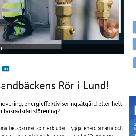
!
Sandbäckens Rör i Lund!
enovering, energieffektiviseringsåtgärd eller helt
n bostadsrättsförening?
 samarbetspartner
som erbjuder trygga, energismarta och
 Genom våra certifierade
rörmokare eller VS-montörer