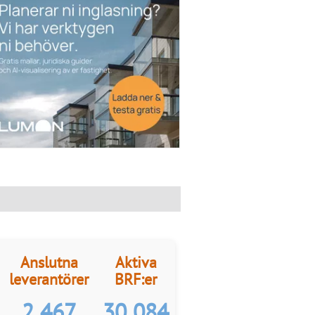
Anslutna
Aktiva
leverantörer
BRF:er
2 467
30 084