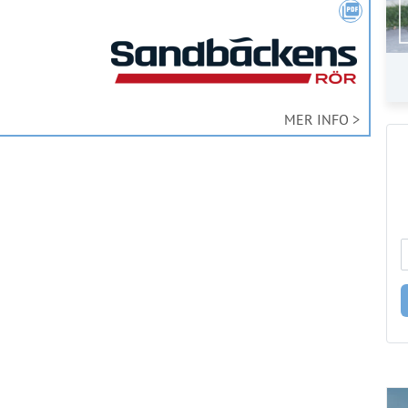
picture_as_pdf
MER INFO >