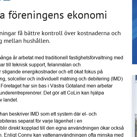
ka föreningens ekonomi
ingar få bättre kontroll över kostnaderna och
g mellan hushållen.
nga år arbetat med traditionell fastighetsförvaltning med 
ar till teknisk support, felanmälan och 
stigande energikostnader och ett ökat fokus på 
ng, solceller och individuell mätning och debitering (IMD) 
. Företaget har sin bas i Västra Götaland men arbetar 
underentreprenörer. Det gör att CoLin kan hjälpa 
v landet.
an beskriver IMD som ett system där el- och 
iteras separat för varje lägenhet i en 
blir direkt kopplad till den egna användningen ökar också 
en. Enligt Conny kan vattenanvändningen ofta minska med 