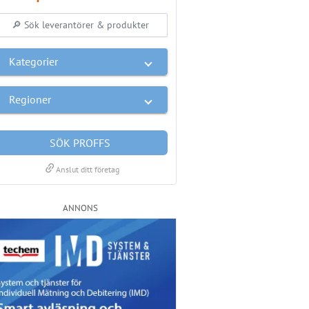
Kategorier
Regioner
SÖK PROFFS
link
Anslut ditt företag
ANNONS