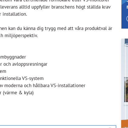
 leverans alltid uppfyller branschens
högt ställda krav
 installation.
nen kan du känna
dig trygg med att våra produktval är
ch miljöperspektiv.
 ombyggnader
r och avloppsresningar
tem
unktionella VS-system
av moderna och hållbara VS-installationer
r (värme & kyla)