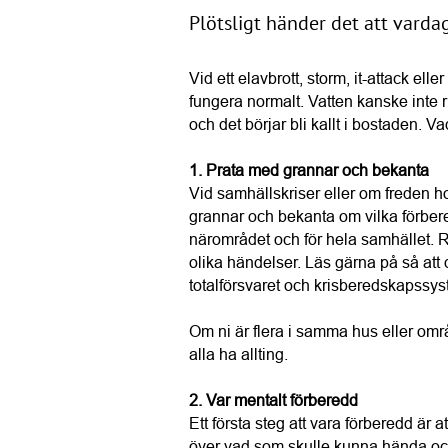
Plötsligt händer det att varda
Vid ett elavbrott, storm, it-attack ell
fungera normalt. Vatten kanske inte ri
och det börjar bli kallt i bostaden. V
1. Prata med grannar och bekanta
Vid samhällskriser eller om freden ho
grannar och bekanta om vilka förbered
närområdet och för hela samhället. R
olika händelser. Läs gärna på så att 
totalförsvaret och krisberedskapssys
Om ni är flera i samma hus eller om
alla ha allting.
2. Var mentalt förberedd
Ett första steg att vara förberedd är 
över vad som skulle kunna hända och h