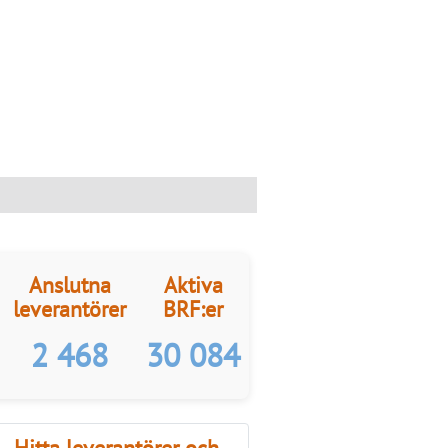
Anslutna
Aktiva
leverantörer
BRF:er
2 468
30 084
Hitta leverantörer och