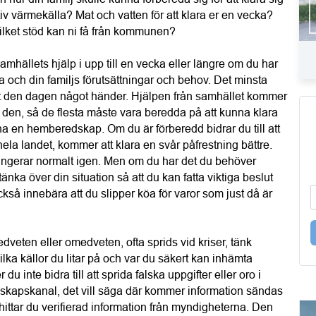
iv värmekälla? Mat och vatten för att klara er en vecka? 
lket stöd kan ni få från kommunen?
amhällets hjälp i upp till en vecka eller längre om du har 
 och din familjs förutsättningar och behov. Det minsta 
llt den dagen något händer. Hjälpen från samhället kommer 
r den, så de flesta måste vara beredda på att kunna klara 
tt ha en hemberedskap. Om du är förberedd bidrar du till att 
 hela landet, kommer att klara en svår påfrestning bättre. 
ungerar normalt igen. Men om du har det du behöver 
tänka över din situation så att du kan fatta viktiga beslut 
kså innebära att du slipper köa för varor som just då är 
veten eller omedveten, ofta sprids vid kriser, tänk 
ka källor du litar på och var du säkert kan inhämta 
inte bidra till att sprida falska uppgifter eller oro i 
kapskanal, det vill säga där kommer information sändas 
hittar du verifierad information från myndigheterna. Den 