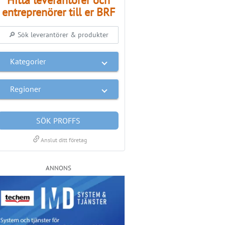
entreprenörer till er BRF
Kategorier
Regioner
SÖK PROFFS
link
Anslut ditt företag
ANNONS