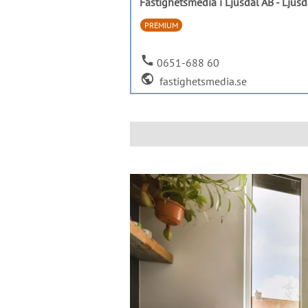
Fastighetsmedia i Ljusdal AB - Ljusd
PREMIUM
call
0651-688 60
public
fastighetsmedia.se