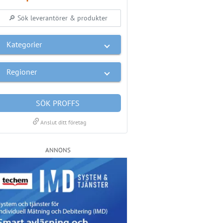
Kategorier
Regioner
SÖK PROFFS
link
Anslut ditt företag
ANNONS