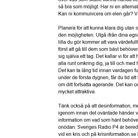
så bra som möjligt. Har ni en alternat
Kan ni kommunicera om elen går? Vi
Planera för att kunna klara dig utan s
den möjligheten. Utgå ifrån dina egna
lilla du gör kommer att vara värdefu
först att gå till dem som bäst behöve
sig själva ett tag. Det kallar vi för a
alla runt omkring dig, ja till och med
Det kan ta lång tid innan vardagen f
under de första dygnen, får du tid att 
om ditt fortsatta agerande. Det kan oc
mycket attraktiva.
Tänk också på att desinformation, med
igenom innan det oväntade händer vil
information om vad som hänt behöver du 
onödan. Sveriges Radio P4 är bereds
vid en kris och på krisinformation.se 