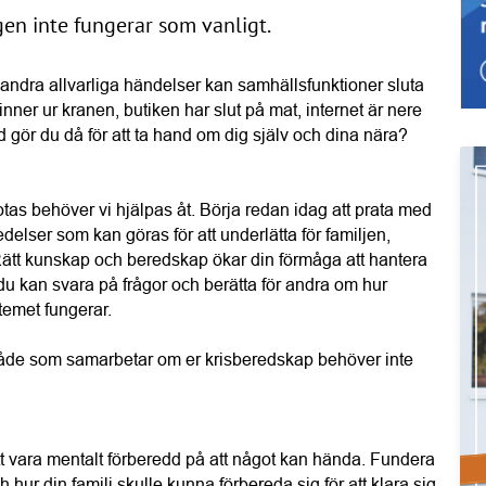
gen inte fungerar som vanligt.
er andra allvarliga händelser kan samhällsfunktioner sluta 
nner ur kranen, butiken har slut på mat, internet är nere 
ad gör du då för att ta hand om dig själv och dina nära?
tas behöver vi hjälpas åt. Börja redan idag att prata med 
elser som kan göras för att underlätta för familjen, 
ätt kunskap och beredskap ökar din förmåga att hantera 
du kan svara på frågor och berätta för andra om hur 
temet fungerar.
råde som samarbetar om er krisberedskap behöver inte 
att vara mentalt förberedd på att något kan hända. Fundera 
ur din familj skulle kunna förbereda sig för att klara sig 