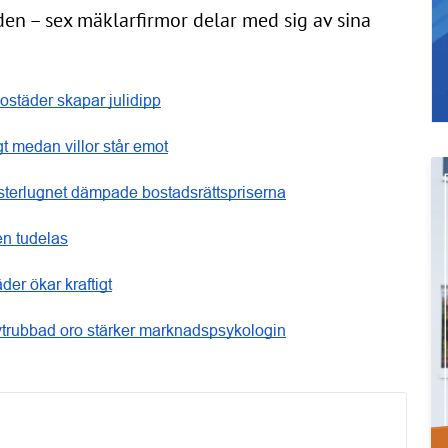
en – sex mäklarfirmor delar med sig av sina
ostäder skapar julidipp
igt medan villor står emot
terlugnet dämpade bostadsrättspriserna
n tudelas
der ökar kraftigt
trubbad oro stärker marknadspsykologin