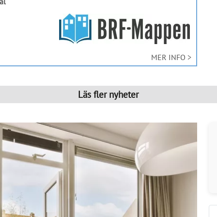
al
MER INFO >
Läs fler nyheter