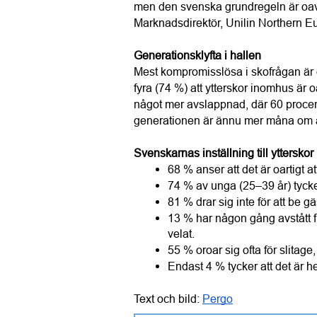
men den svenska grundregeln är oavse
Marknadsdirektör, Unilin Northern E
Generationsklyfta i hallen
Mest kompromisslösa i skofrågan är 
fyra (74 %) att ytterskor inomhus är o
något mer avslappnad, där 60 procent
generationen är ännu mer måna om a
Svenskarnas inställning till yttersko
68 % anser att det är oartigt 
74 % av unga (25–39 år) tycker
81 % drar sig inte för att be gä
13 % har någon gång avstått frå
velat.
55 % oroar sig ofta för slitag
Endast 4 % tycker att det är he
Text och bild: 
Pergo