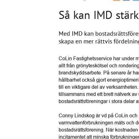
Så kan IMD stär
Med IMD kan bostadsrättsfören
skapa en mer rättvis fördelnin
CoLin Fastighetsservice har under må
allt från grönyteskötsel och rondering
brandskyddsarbete. På senare år har 
hållbarhet också gjort energioptimeri
till en viktigare del av verksamheten
tillsammans med ett brett nätverk av 
bostadsrättsföreningar i stora delar a
Conny Lindskog är vd på CoLin och h
varmvattenförbrukningen mäts och deb
bostadsrättsförening. När kostnaden 
incitamentet att minska förbrukning