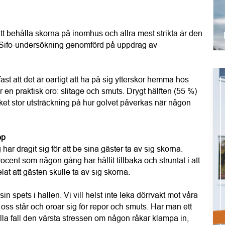
att behålla skorna på inomhus och allra mest strikta är den 
 Sifo-undersökning genomförd på uppdrag av 
ast att det är oartigt att ha på sig ytterskor hemma hos 
n praktisk oro: slitage och smuts. Drygt hälften (55 %) 
ket stor utsträckning på hur golvet påverkas när någon 
op
 har dragit sig för att be sina gäster ta av sig skorna. 
cent som någon gång har hållit tillbaka och struntat i att 
elat att gästen skulle ta av sig skorna.
n spets i hallen. Vi vill helst inte leka dörrvakt mot våra 
 oss står och oroar sig för repor och smuts. Har man ett 
i alla fall den värsta stressen om någon råkar klampa in, 