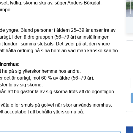
tt tydlig: skorna ska av, säger Anders Börgdal, 
urope.
de yngre. Bland personer i åldern 25–39 år anser tre av 
artigt. I den äldre gruppen (56–79 år) är inställningen 
 landar i samma slutsats. Det tyder på att den yngre 
tt hålla ordning på sina hem än vad man kanske kan tro.
r inomhus:
att ha på sig ytterskor hemma hos andra.
 det är oartigt, mot 60 % av äldre (56–79 år).
ster ta av sig skorna.
n att be gäster ta av sig skorna trots att de egentligen 
e, väta eller smuts på golvet när skor används inomhus.
lt acceptabelt att behålla ytterskorna på.