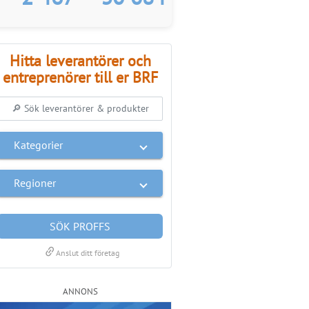
Hitta leverantörer och
entreprenörer till er BRF
Kategorier
Regioner
SÖK PROFFS
link
Anslut ditt företag
ANNONS