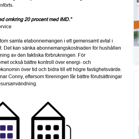
nförts.
d omkring 20 procent med IMD.”
rvice
utom samla elabonnemangen i ett gemensamt avtal i 
 eget. Det kan sänka abonnemangskostnaden för hushållen 
lning av den faktiska förbrukningen. För 
et också bättre kontroll över energi- och 
onomin över tid och bidra till ett högre fastighetsvärde. 
nar Conny, eftersom föreningen får bättre förutsättningar 
 resursanvändning.