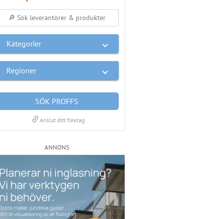
Kategorier
Regioner
SÖK PROFFS
link
Anslut ditt företag
ANNONS