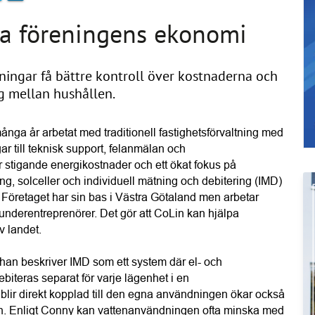
ka föreningens ekonomi
ingar få bättre kontroll över kostnaderna och
g mellan hushållen.
nga år arbetat med traditionell fastighetsförvaltning med 
ar till teknisk support, felanmälan och 
stigande energikostnader och ett ökat fokus på 
ng, solceller och individuell mätning och debitering (IMD) 
. Företaget har sin bas i Västra Götaland men arbetar 
underentreprenörer. Det gör att CoLin kan hjälpa 
v landet.
an beskriver IMD som ett system där el- och 
iteras separat för varje lägenhet i en 
blir direkt kopplad till den egna användningen ökar också 
en. Enligt Conny kan vattenanvändningen ofta minska med 