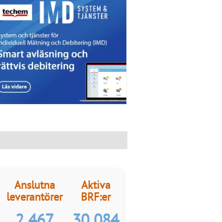
Anslutna
Aktiva
leverantörer
BRF:er
2 467
30 084