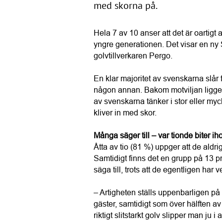
med skorna på.
Hela 7 av 10 anser att det är oartigt 
yngre generationen. Det visar en ny
golvtillverkaren Pergo.
En klar majoritet av svenskarna slår f
någon annan. Bakom motviljan ligger e
av svenskarna tänker i stor eller myc
kliver in med skor.
Många säger till – var tionde biter ih
Åtta av tio (81 %) uppger att de aldrig
Samtidigt finns det en grupp på 13 pro
säga till, trots att de egentligen har v
– Artigheten ställs uppenbarligen på si
gäster, samtidigt som över hälften av
riktigt slitstarkt golv slipper man ju 