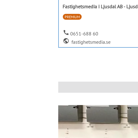
Fastighetsmedia i Ljusdal AB - Ljusd
PREMIUM
call
0651-688 60
public
fastighetsmedia.se