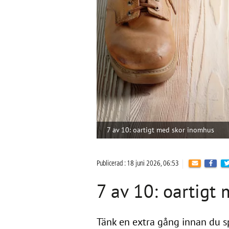
7 av 10: oartigt med skor inomhus
Publicerad : 18 juni 2026, 06:53
7 av 10: oartigt
Tänk en extra gång innan du s