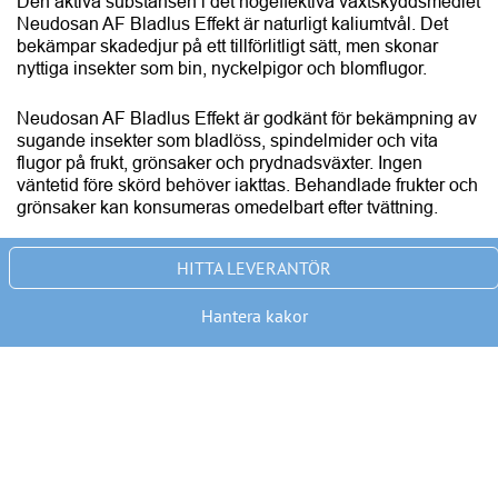
Den aktiva substansen i det högeffektiva växtskyddsmedlet 
Neudosan AF Bladlus Effekt är naturligt kaliumtvål. Det 
bekämpar skadedjur på ett tillförlitligt sätt, men skonar 
nyttiga insekter som bin, nyckelpigor och blomflugor.
Neudosan AF Bladlus Effekt är godkänt för bekämpning av 
sugande insekter som bladlöss, spindelmider och vita 
flugor på frukt, grönsaker och prydnadsväxter. Ingen 
väntetid före skörd behöver iakttas. Behandlade frukter och 
grönsaker kan konsumeras omedelbart efter tvättning.
Använd växtskyddsmedel med försiktighet. Läs alltid 
HITTA LEVERANTÖR
etiketten och produktinformationen före användning. 
Observera eventuella varningar och symboler i 
Hantera kakor
bruksanvisningen.
Text och bild: 
Neudoff
Fastighetsmedia i Ljusdal AB - Ljusdal
PREMIUM