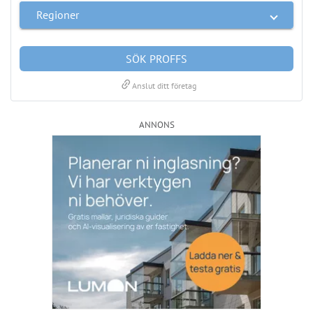
Regioner
SÖK PROFFS
link
Anslut ditt företag
ANNONS