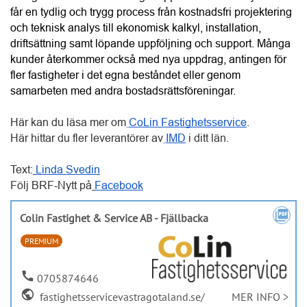
får en tydlig och trygg process från kostnadsfri projektering 
och teknisk analys till ekonomisk kalkyl, installation, 
driftsättning samt löpande uppföljning och support. Många 
kunder återkommer också med nya uppdrag, antingen för 
fler fastigheter i det egna beståndet eller genom 
samarbeten med andra bostadsrättsföreningar.
Här kan du läsa mer om
CoLin Fastighetsservice
.
Här hittar du fler leverantörer av
IMD
 i ditt län. 
Text:
Linda Svedin
Följ BRF-Nytt på
Facebook
picture_as_pdf
Colin Fastighet & Service AB - Fjällbacka
PREMIUM
call
0705874646
public
fastighetsservicevastragotaland.se/
MER INFO >