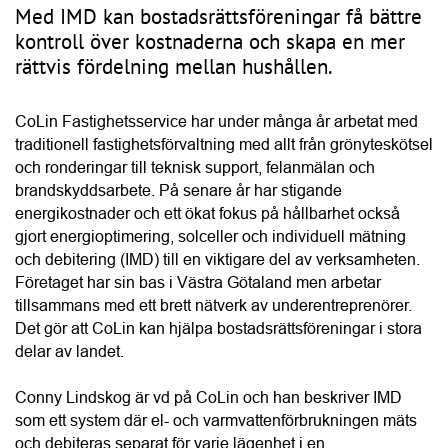
Med IMD kan bostadsrättsföreningar få bättre
kontroll över kostnaderna och skapa en mer
rättvis fördelning mellan hushållen.
CoLin Fastighetsservice har under många år arbetat med 
traditionell fastighetsförvaltning med allt från grönyteskötsel 
och ronderingar till teknisk support, felanmälan och 
brandskyddsarbete. På senare år har stigande 
energikostnader och ett ökat fokus på hållbarhet också 
gjort energioptimering, solceller och individuell mätning 
och debitering (IMD) till en viktigare del av verksamheten. 
Företaget har sin bas i Västra Götaland men arbetar 
tillsammans med ett brett nätverk av underentreprenörer. 
Det gör att CoLin kan hjälpa bostadsrättsföreningar i stora 
delar av landet.
Conny Lindskog är vd på CoLin och han beskriver IMD 
som ett system där el- och varmvattenförbrukningen mäts 
och debiteras separat för varje lägenhet i en 