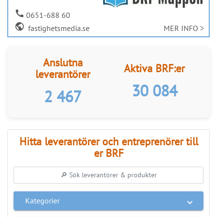
call
0651-688 60
public
fastighetsmedia.se
MER INFO >
Anslutna
Aktiva BRF:er
leverantörer
30 084
2 467
Hitta leverantörer och entreprenörer till
er BRF
Kategorier