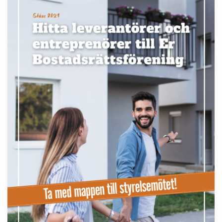
Håll dig uppdaterad med de senaste
BRF-nyheterna
PRENUMERERA
ANNONS