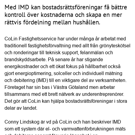
med IMD.”
Conny Lindskog, CoLin Fastighetsservice
När IMD införs kan föreningen dessutom samla 
elabonnemangen i ett gemensamt avtal i stället för att varje 
hushåll har ett eget. Det kan sänka 
abonnemangskostnaden för hushållen och samtidigt ge en 
mer rättvis fördelning av den faktiska förbrukningen. För 
bostadsrättsföreningen innebär systemet också bättre 
kontroll över energi- och vattenkostnaderna vilket kan 
stärka ekonomin över tid och bidra till ett högre 
fastighetsvärde. Miljöaspekten är minst lika viktig, menar 
Conny, eftersom föreningen får bättre förutsättningar att 
arbeta aktivt med att minska sin resursanvändning.