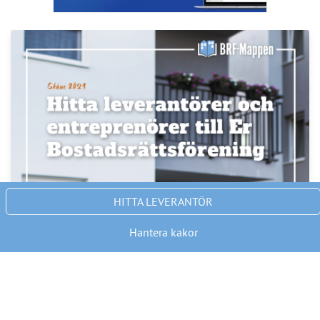
Nyhetsbrev
Håll dig uppdaterad med de senaste
BRF-nyheterna
PRENUMERERA
ANNONS