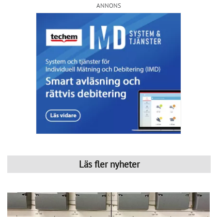
Så kan IMD stärka föreningens ekonomi
Publicerad : 6 aug. 2026, 09:42
Så kan IMD stärka föreningens
ekonomi
Med IMD kan bostadsrättsföreningar få bättre
kontroll över kostnaderna och skapa en mer
rättvis fördelning mellan hushållen.
CoLin Fastighetsservice har under många år arbetat med 
traditionell fastighetsförvaltning med allt från grönyteskötsel 
och ronderingar till teknisk support, felanmälan och 