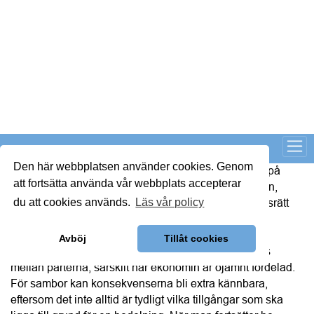
sambor, vilket gör att många frågor lämnas öppna. Den
som har bättre ekonomiska förutsättningar i relationen kan
få ett större inflytande över praktiska och ekonomiska
beslut, exempelvis då den oftare betalar räkningar, står på
avtal eller har tillgång till konton. Det är sällan något som
sker medvetet, men när ramarna saknas kan det snabbt
uppstå en maktförskjutning, som senare blir svår att reda ut
juridiskt, säger Bianca.
Vänta inte för länge med bodelningen
Bodelningen bör initieras i nära anslutning till
separationen, även om ni fortsätter bo tillsammans en
period. Ju längre ni väntar, desto större är risken för
oklarheter kring vilka tillgångar och skulder som ska ingå
och hur de ska värderas. Det kan också bli svårare att
skilja på vad som hör till tiden före och efter separationen.
Klargör hur ekonomin ska hanteras
Var tydliga med hur boendekostnader, lån och
vardagsutgifter ska fördelas under tiden ni bor kvar