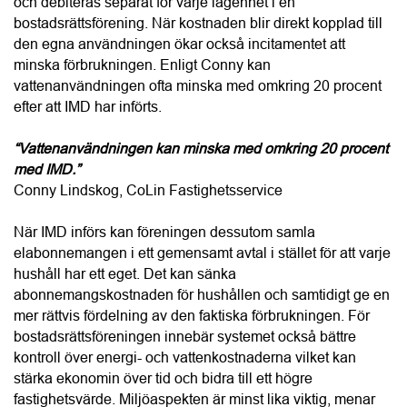
“IMD är en smart energilösning för bostadsrättsföreningar 
som vill sänka kostnaderna och öka fastighetsvärdet.”
Conny Lindskog, CoLin Fastighetsservice
Enligt Conny är det helheten i CoLins erbjudande som 
många bostadsrättsföreningar uppskattar mest. Styrelsen 
får en tydlig och trygg process från kostnadsfri projektering 
och teknisk analys till ekonomisk kalkyl, installation, 
driftsättning samt löpande uppföljning och support. Många 
kunder återkommer också med nya uppdrag, antingen för 
fler fastigheter i det egna beståndet eller genom 
samarbeten med andra bostadsrättsföreningar.