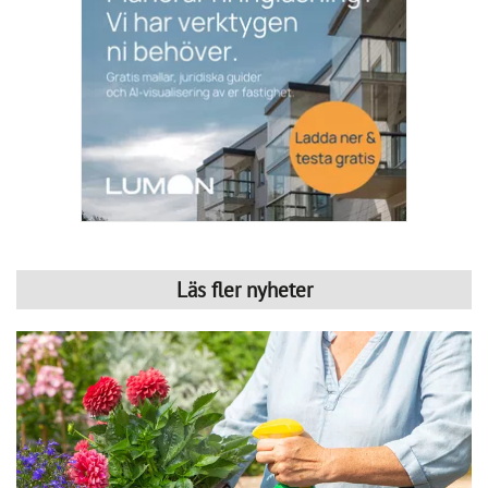
Publicerad : 5 aug. 2026, 06:44
Bekämpa skadedjur – skona
nyttodjur
Sugande skadedjur på växter inomhus och i
trädgården kan bekämpas effektivt.
Den aktiva substansen i det högeffektiva växtskyddsmedlet 
Neudosan AF Bladlus Effekt är naturligt kaliumtvål. Det 
bekämpar skadedjur på ett tillförlitligt sätt, men skonar 
nyttiga insekter som bin, nyckelpigor och blomflugor.
Neudosan AF Bladlus Effekt är godkänt för bekämpning av 
sugande insekter som bladlöss, spindelmider och vita 
flugor på frukt, grönsaker och prydnadsväxter. Ingen 
väntetid före skörd behöver iakttas. Behandlade frukter och 