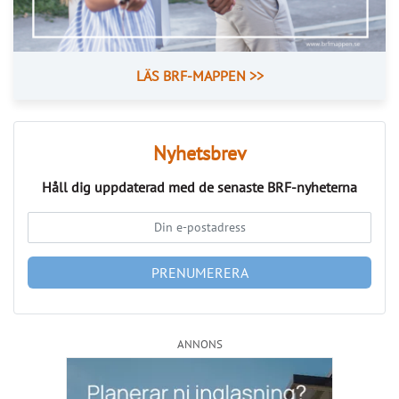
Läs fler nyheter
Bekämpa skadedjur – skona nyttodjur