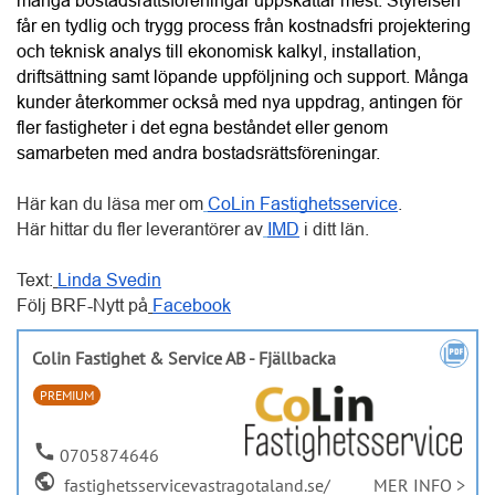
Hitta leverantörer och entreprenörer till
er BRF
Kategorier
Regioner
SÖK PROFFS
link
Anslut ditt företag
ANNONS