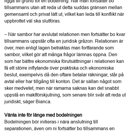
tillsammans. Fortsätter ni använda gemensamma konton
eller betala olika mycket utan en uttalad överenskommelse
kan det skapa förväntningar som senare leder till konflikt.
En skriftlig överenskommelse kan minska risken för
missförstånd.
Undvik större ekonomiska förändringar
Nya lån, större uttag eller försäljningar av tillgångar kan
påverka utfallet i en kommande bodelning. Även beslut
som känns rimliga i stunden kan få konsekvenser längre
fram, särskilt om ni har olika uppfattningar om varför
beslutet togs och hur det ska bedömas juridiskt.
Ta reda på vilka regler som gäller för just er
Regelverket skiljer sig åt mellan gifta och sambor, både när
det gäller vad som ska ingå i en bodelning och när
samboförhållandet eller äktenskapet anses ha upphört.
Felaktiga antaganden om vad som gäller kan få stor
betydelse för utfallet och skapa onödiga konflikter.