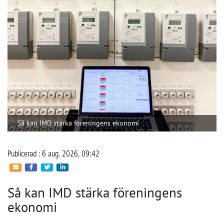
brandskyddsarbete. På senare år har stigande 
energikostnader och ett ökat fokus på hållbarhet också 
gjort energioptimering, solceller och individuell mätning 
och debitering (IMD) till en viktigare del av verksamheten. 
Företaget har sin bas i Västra Götaland men arbetar 
tillsammans med ett brett nätverk av underentreprenörer. 
Det gör att CoLin kan hjälpa bostadsrättsföreningar i stora 
delar av landet.
Conny Lindskog är vd på CoLin och han beskriver IMD 
som ett system där el- och varmvattenförbrukningen mäts 
och debiteras separat för varje lägenhet i en 
bostadsrättsförening. När kostnaden blir direkt kopplad till 
den egna användningen ökar också incitamentet att 
minska förbrukningen. Enligt Conny kan 
vattenanvändningen ofta minska med omkring 20 procent 
efter att IMD har införts.
“Vattenanvändningen kan minska med omkring 20 procent 