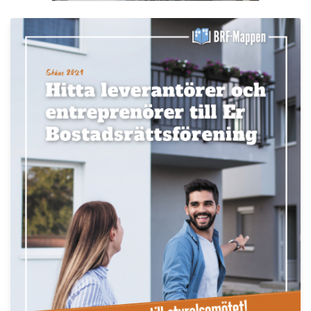
Nyhetsbrev
Håll dig uppdaterad med de senaste
BRF-nyheterna
PRENUMERERA
ANNONS