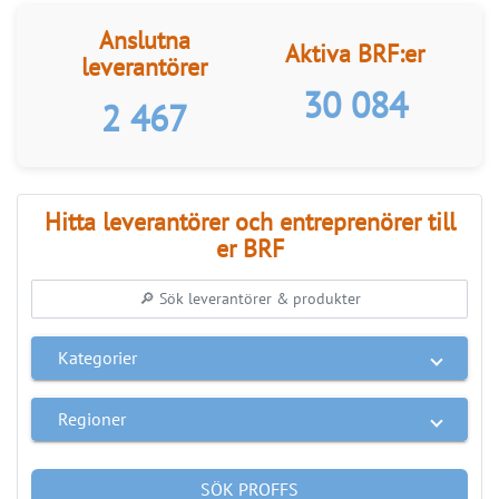
Hitta leverantörer och entreprenörer till
er BRF
Kategorier
Regioner
SÖK PROFFS
link
Anslut ditt företag
ANNONS