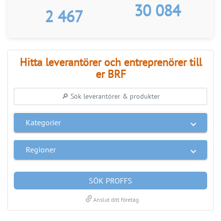
Hitta leverantörer och entreprenörer till
er BRF
Kategorier
Regioner
SÖK PROFFS
link
Anslut ditt företag
ANNONS