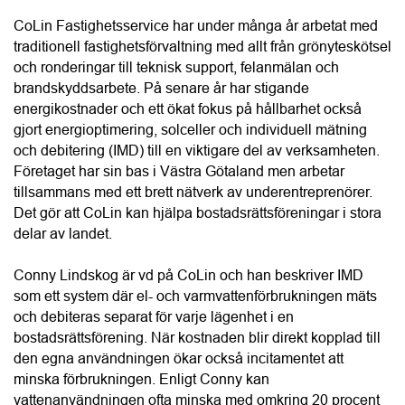
gjort energioptimering, solceller och individuell mätning 
och debitering (IMD) till en viktigare del av verksamheten. 
Företaget har sin bas i Västra Götaland men arbetar 
tillsammans med ett brett nätverk av underentreprenörer. 
Det gör att CoLin kan hjälpa bostadsrättsföreningar i stora 
delar av landet.
Conny Lindskog är vd på CoLin och han beskriver IMD 
som ett system där el- och varmvattenförbrukningen mäts 
och debiteras separat för varje lägenhet i en 
bostadsrättsförening. När kostnaden blir direkt kopplad till 
den egna användningen ökar också incitamentet att 
minska förbrukningen. Enligt Conny kan 
vattenanvändningen ofta minska med omkring 20 procent 
efter att IMD har införts.
“Vattenanvändningen kan minska med omkring 20 procent 
med IMD.”
Conny Lindskog, CoLin Fastighetsservice