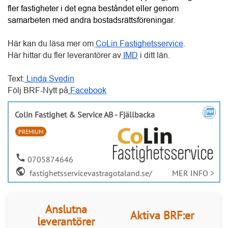
Text:
Linda Svedin
Följ BRF-Nytt på
Facebook
picture_as_pdf
Colin Fastighet & Service AB - Fjällbacka
PREMIUM
call
0705874646
public
fastighetsservicevastragotaland.se/
MER INFO >
Anslutna
Aktiva BRF:er
leverantörer
30 084
2 467