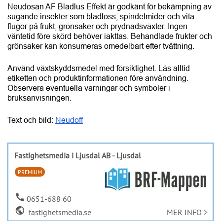
Använd växtskyddsmedel med försiktighet. Läs alltid 
HITTA LEVERANTÖR
etiketten och produktinformationen före användning. 
Observera eventuella varningar och symboler i 
Hantera kakor
bruksanvisningen.
Text och bild: 
Neudoff
Fastighetsmedia i Ljusdal AB - Ljusdal
PREMIUM
call
0651-688 60
public
fastighetsmedia.se
MER INFO >
Anslutna
Aktiva BRF:er
leverantörer
29 356