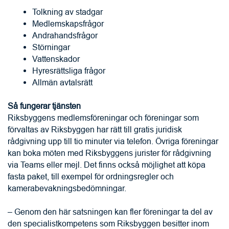
Hyresrättsliga frågor
Allmän avtalsrätt
Så fungerar tjänsten
Riksbyggens medlemsföreningar och föreningar som 
förvaltas av Riksbyggen har rätt till gratis juridisk 
rådgivning upp till tio minuter via telefon. Övriga föreningar 
kan boka möten med Riksbyggens jurister för rådgivning 
via Teams eller mejl. Det finns också möjlighet att köpa 
fasta paket, till exempel för ordningsregler och 
kamerabevakningsbedömningar.
– Genom den här satsningen kan fler föreningar ta del av 
den specialistkompetens som Riksbyggen besitter inom 
juridiska frågor kopplade till boendet, vilket skapar trygghet 
och gör det enklare för styrelserna att fatta välgrundade 
beslut, säger Sofia Berg Horner, chefsjurist på Riksbyggen.
Text och bild: 
Riksbyggen