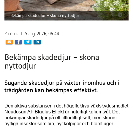
Bekämpa skadedjur – skona
nyttodjur
Sugande skadedjur på växter inomhus och i
trädgården kan bekämpas effektivt.
Den aktiva substansen i det högeffektiva växtskyddsmedlet 
Neudosan AF Bladlus Effekt är naturligt kaliumtvål. Det 
bekämpar skadedjur på ett tillförlitligt sätt, men skonar 
nyttiga insekter som bin, nyckelpigor och blomflugor.
Neudosan AF Bladlus Effekt är godkänt för bekämpning av 
sugande insekter som bladlöss, spindelmider och vita 
flugor på frukt, grönsaker och prydnadsväxter. Ingen 
väntetid före skörd behöver iakttas. Behandlade frukter och 
grönsaker kan konsumeras omedelbart efter tvättning.