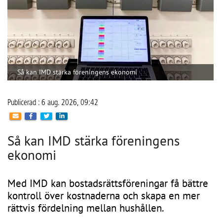
Så kan IMD stärka föreningens ekonomi
Publicerad : 6 aug. 2026, 09:42
Så kan IMD stärka föreningens
ekonomi
Med IMD kan bostadsrättsföreningar få bättre
kontroll över kostnaderna och skapa en mer
rättvis fördelning mellan hushållen.
CoLin Fastighetsservice har under många år arbetat med 
traditionell fastighetsförvaltning med allt från grönyteskötsel 
och ronderingar till teknisk support, felanmälan och 
brandskyddsarbete. På senare år har stigande 
energikostnader och ett ökat fokus på hållbarhet också 