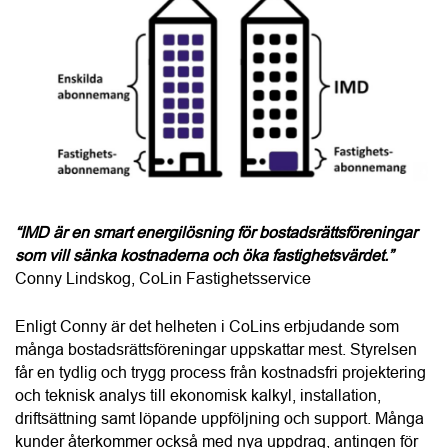
“IMD är en smart energilösning för bostadsrättsföreningar 
som vill sänka kostnaderna och öka fastighetsvärdet.”
Conny Lindskog, CoLin Fastighetsservice
Enligt Conny är det helheten i CoLins erbjudande som 
många bostadsrättsföreningar uppskattar mest. Styrelsen 
får en tydlig och trygg process från kostnadsfri projektering 
och teknisk analys till ekonomisk kalkyl, installation, 
driftsättning samt löpande uppföljning och support. Många 
kunder återkommer också med nya uppdrag, antingen för 
fler fastigheter i det egna beståndet eller genom 
samarbeten med andra bostadsrättsföreningar.
Här kan du läsa mer om
CoLin Fastighetsservice
.
Här hittar du fler leverantörer av
IMD
 i ditt län. 