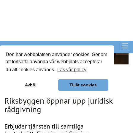
Riksbyggen öppnar upp juridisk rådgivning
Publicerad : 19 maj 2026, 06:23
Riksbyggen öppnar upp juridisk
rådgivning
Erbjuder tjänsten till samtliga
bostadsrättsföreningar i Sverige.
Riksbyggen utökar sin juridiska rådgivning och erbjuder nu 
tjänsten till samtliga bostadsrättsföreningar i Sverige – inte 
bara de som är medlemmar eller förvaltade av Riksbyggen. 