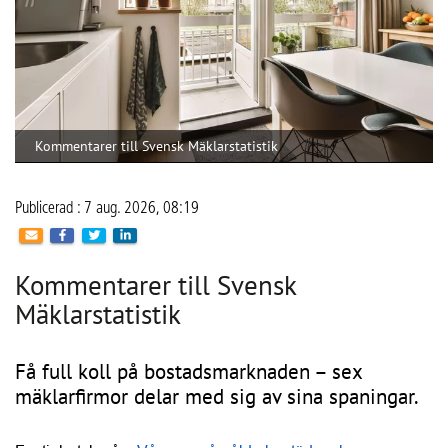
Conny Lindskog, CoLin Fastighetsservice
När IMD införs kan föreningen dessutom samla 
elabonnemangen i ett gemensamt avtal i stället för att varje 
hushåll har ett eget. Det kan sänka 
abonnemangskostnaden för hushållen och samtidigt ge en 
mer rättvis fördelning av den faktiska förbrukningen. För 
bostadsrättsföreningen innebär systemet också bättre 
kontroll över energi- och vattenkostnaderna vilket kan 
stärka ekonomin över tid och bidra till ett högre 
fastighetsvärde. Miljöaspekten är minst lika viktig, menar 
Conny, eftersom föreningen får bättre förutsättningar att 
arbeta aktivt med att minska sin resursanvändning.