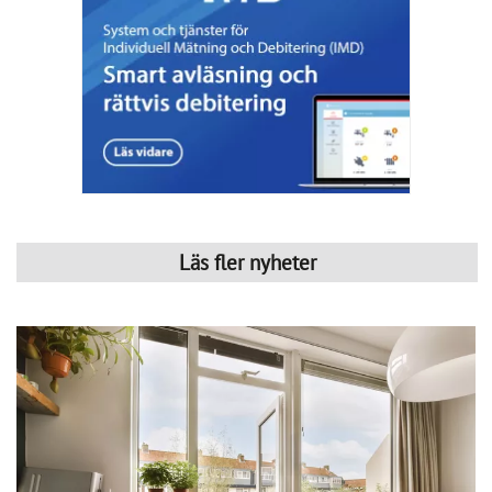
energikostnader och ett ökat fokus på hållbarhet också 
gjort energioptimering, solceller och individuell mätning 
och debitering (IMD) till en viktigare del av verksamheten. 
Företaget har sin bas i Västra Götaland men arbetar 
tillsammans med ett brett nätverk av underentreprenörer. 
Det gör att CoLin kan hjälpa bostadsrättsföreningar i stora 
delar av landet.
Conny Lindskog är vd på CoLin och han beskriver IMD 
som ett system där el- och varmvattenförbrukningen mäts 
och debiteras separat för varje lägenhet i en 
bostadsrättsförening. När kostnaden blir direkt kopplad till 
den egna användningen ökar också incitamentet att 
minska förbrukningen. Enligt Conny kan 
vattenanvändningen ofta minska med omkring 20 procent 
efter att IMD har införts.
“Vattenanvändningen kan minska med omkring 20 procent 
med IMD.”