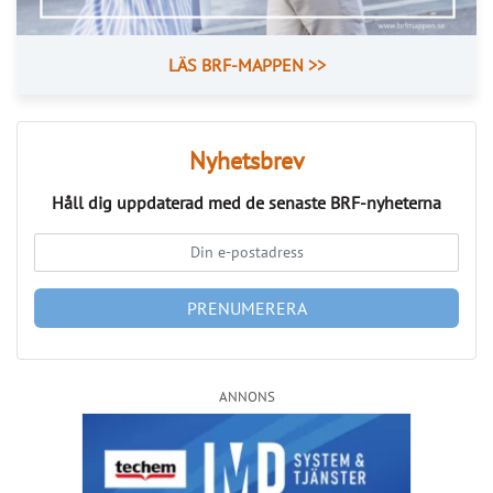
Så kan IMD stärka föreningens ekonomi
Publicerad : 6 aug. 2026, 09:42
Så kan IMD stärka föreningens
ekonomi
Med IMD kan bostadsrättsföreningar få bättre
kontroll över kostnaderna och skapa en mer
rättvis fördelning mellan hushållen.
CoLin Fastighetsservice har under många år arbetat med 
traditionell fastighetsförvaltning med allt från grönyteskötsel 
och ronderingar till teknisk support, felanmälan och 
brandskyddsarbete. På senare år har stigande 