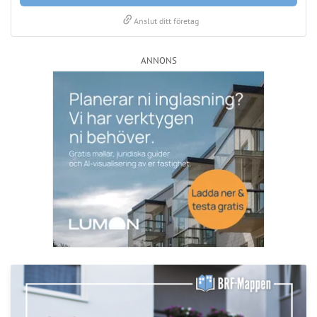
Nyhetsbrev
Håll dig uppdaterad med de senaste
BRF-nyheterna
PRENUMERERA
ANNONS