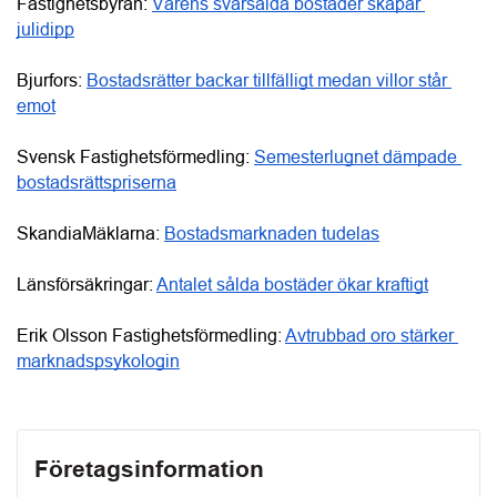
“IMD är en smart energilösning för bostadsrättsföreningar 
som vill sänka kostnaderna och öka fastighetsvärdet.”
Conny Lindskog, CoLin Fastighetsservice
Enligt Conny är det helheten i CoLins erbjudande som 
många bostadsrättsföreningar uppskattar mest. Styrelsen 
får en tydlig och trygg process från kostnadsfri projektering 
och teknisk analys till ekonomisk kalkyl, installation, 
driftsättning samt löpande uppföljning och support. Många 
kunder återkommer också med nya uppdrag, antingen för 
fler fastigheter i det egna beståndet eller genom 
samarbeten med andra bostadsrättsföreningar.
Här kan du läsa mer om
CoLin Fastighetsservice
.