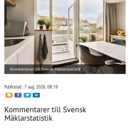
Publicerad : 7 aug. 2026, 08:19
Kommentarer till Svensk
Mäklarstatistik
Få full koll på bostadsmarknaden – sex
mäklarfirmor delar med sig av sina spaningar.
Fastighetsbyrån: 
Vårens svårsålda bostäder skapar 
julidipp
Bjurfors: 
Bostadsrätter backar tillfälligt medan villor står 
emot
Svensk Fastighetsförmedling: 
Semesterlugnet dämpade 