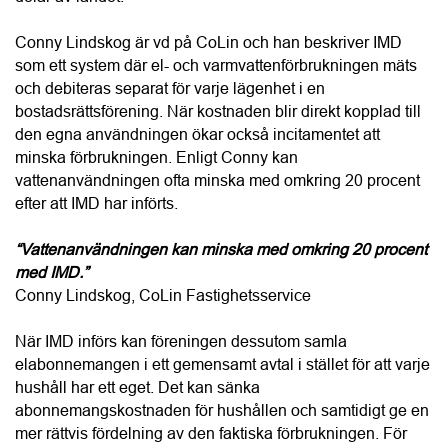
med IMD.”
Conny Lindskog, CoLin Fastighetsservice
När IMD införs kan föreningen dessutom samla 
elabonnemangen i ett gemensamt avtal i stället för att varje 
hushåll har ett eget. Det kan sänka 
abonnemangskostnaden för hushållen och samtidigt ge en 
mer rättvis fördelning av den faktiska förbrukningen. För 
bostadsrättsföreningen innebär systemet också bättre 
kontroll över energi- och vattenkostnaderna vilket kan 
stärka ekonomin över tid och bidra till ett högre 
fastighetsvärde. Miljöaspekten är minst lika viktig, menar 
Conny, eftersom föreningen får bättre förutsättningar att 
arbeta aktivt med att minska sin resursanvändning.