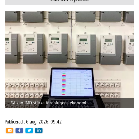
Så kan IMD stärka föreningens ekonomi
Publicerad : 6 aug. 2026, 09:42
Så kan IMD stärka föreningens
ekonomi
Med IMD kan bostadsrättsföreningar få bättre
kontroll över kostnaderna och skapa en mer
rättvis fördelning mellan hushållen.
CoLin Fastighetsservice har under många år arbetat med 
traditionell fastighetsförvaltning med allt från grönyteskötsel 