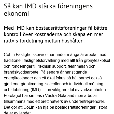
och ronderingar till teknisk support, felanmälan och 
brandskyddsarbete. På senare år har stigande 
energikostnader och ett ökat fokus på hållbarhet också 
gjort energioptimering, solceller och individuell mätning 
och debitering (IMD) till en viktigare del av verksamheten. 
Företaget har sin bas i Västra Götaland men arbetar 
tillsammans med ett brett nätverk av underentreprenörer. 
Det gör att CoLin kan hjälpa bostadsrättsföreningar i stora 
HITTA LEVERANTÖR
delar av landet.
Hantera kakor
Conny Lindskog är vd på CoLin och han beskriver IMD 
som ett system där el- och varmvattenförbrukningen mäts 
och debiteras separat för varje lägenhet i en 
bostadsrättsförening. När kostnaden blir direkt kopplad till 
den egna användningen ökar också incitamentet att 
minska förbrukningen. Enligt Conny kan 
vattenanvändningen ofta minska med omkring 20 procent 
efter att IMD har införts.
“Vattenanvändningen kan minska med omkring 20 procent 