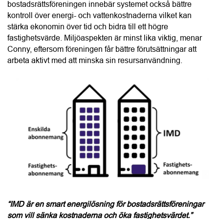
“IMD är en smart energilösning för bostadsrättsföreningar 
som vill sänka kostnaderna och öka fastighetsvärdet.”
Conny Lindskog, CoLin Fastighetsservice
Enligt Conny är det helheten i CoLins erbjudande som 
många bostadsrättsföreningar uppskattar mest. Styrelsen 
får en tydlig och trygg process från kostnadsfri projektering 
och teknisk analys till ekonomisk kalkyl, installation, 
driftsättning samt löpande uppföljning och support. Många 
kunder återkommer också med nya uppdrag, antingen för 
fler fastigheter i det egna beståndet eller genom 
samarbeten med andra bostadsrättsföreningar.