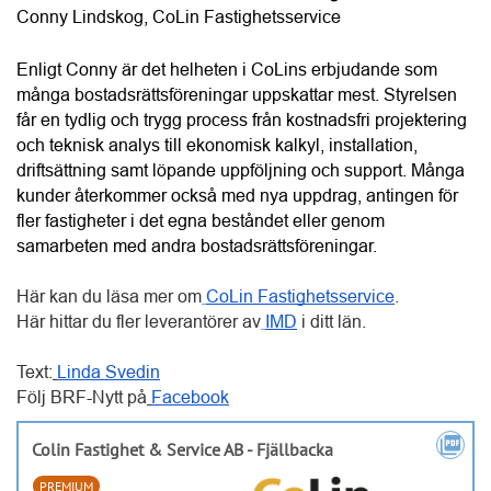
Här kan du läsa mer om
CoLin Fastighetsservice
.
Här hittar du fler leverantörer av
IMD
 i ditt län. 
Text:
Linda Svedin
Följ BRF-Nytt på
Facebook
picture_as_pdf
Colin Fastighet & Service AB - Fjällbacka
PREMIUM
call
0705874646
public
fastighetsservicevastragotaland.se/
MER INFO >
Anslutna
Aktiva BRF:er
leverantörer
30 084
2 468