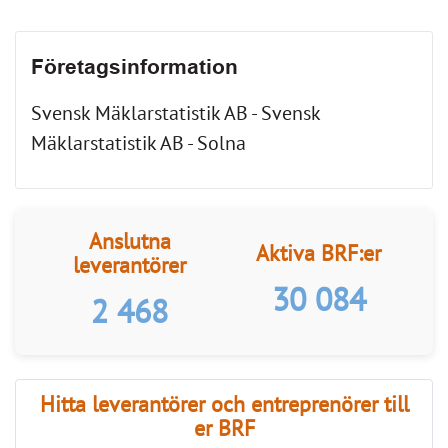
Aktiva BRF:er
leverantörer
30 084
2 468
Hitta leverantörer och entreprenörer till
er BRF
Kategorier
Regioner
SÖK PROFFS
link
Anslut ditt företag