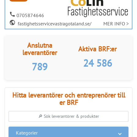
Hitta leverantörer och entreprenörer till
er BRF
Kategorier
Regioner
SÖK PROFFS
link
Anslut ditt företag
ANNONS