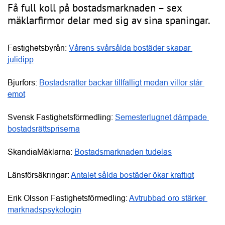
bostadsrättspriserna
SkandiaMäklarna: 
Bostadsmarknaden tudelas
Länsförsäkringar: 
Antalet sålda bostäder ökar kraftigt
Erik Olsson Fastighetsförmedling: 
Avtrubbad oro stärker 
marknadspsykologin
Företagsinformation
Svensk Mäklarstatistik AB - Svensk
Mäklarstatistik AB - Solna
Anslutna