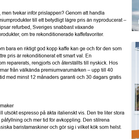
men tvekar inför prislappen? Genom att handla 
emiumprodukter till ett betydligt lägre pris än nyproducerat – 
ipsar refurbed, Sveriges snabbast växande 
odukter, om tre rekonditionerade kaffefavoriter.
 bara en riktigt god kopp kaffe kan ge och för den som 
tre pris är rekonditionerat ett smart val. En 
 reparerats, rengjorts och återställts till nyskick. Hos 
rnar från välkända premiumvarumärken – upp till 40 
ltid med minst 12 månaders garanti och 30 dagars gratis 
 maker
 utsökt espresso på äkta italienskt vis. Den tre liter stora 
 påfyllning och mer tid för avkoppling. Den stilrena 
siska baristamaskiner och gör sig i vilket kök som helst.