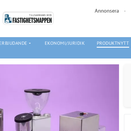
Annonsera
ERBJUDANDE
EKONOMI/JURIDIK
PRODUKTNYTT
arrow_drop_down