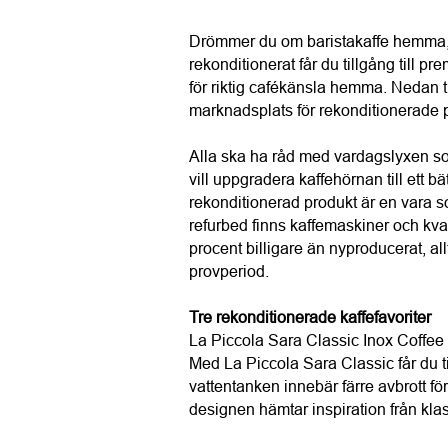
Drömmer du om baristakaffe hemma, 
rekonditionerat får du tillgång till pr
för riktig cafékänsla hemma. Nedan t
marknadsplats för rekonditionerade pr
Alla ska ha råd med vardagslyxen som
vill uppgradera kaffehörnan till ett bät
rekonditionerad produkt är en vara som
refurbed finns kaffemaskiner och kva
procent billigare än nyproducerat, al
provperiod.
Tre rekonditionerade kaffefavoriter
La Piccola Sara Classic Inox Coffee
Med La Piccola Sara Classic får du till
vattentanken innebär färre avbrott för
designen hämtar inspiration från klas