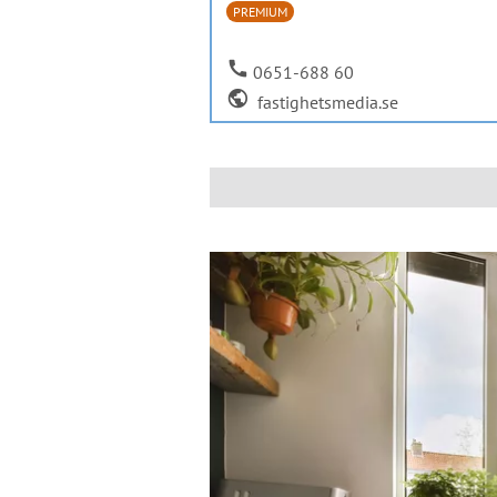
PREMIUM
call
0651-688 60
public
fastighetsmedia.se