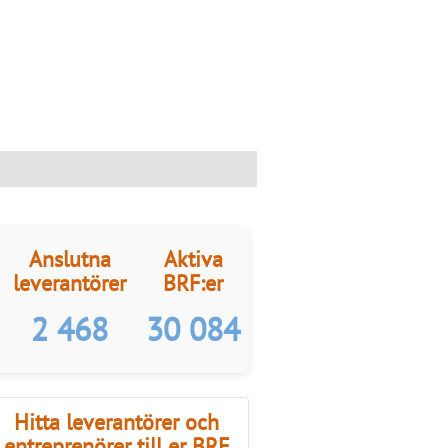
Anslutna
Aktiva
leverantörer
BRF:er
2 468
30 084
Hitta leverantörer och
entreprenörer till er BRF