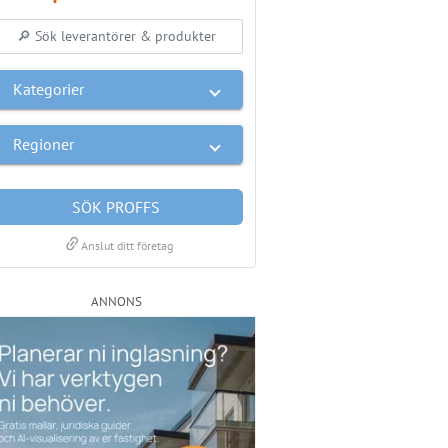
Kategorier
Regioner
SÖK PROFFS
link
Anslut ditt företag
ANNONS