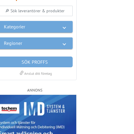
Kategorier
Regioner
SÖK PROFFS
link
Anslut ditt företag
ANNONS