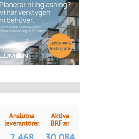
Anslutna
Aktiva
leverantörer
BRF:er
2 468
30 084