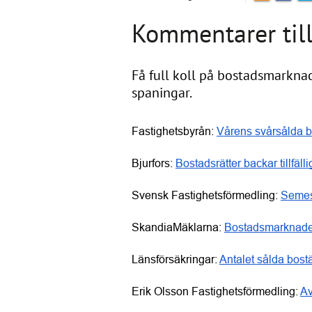
Kommentarer till
Få full koll på bostadsmarknad
spaningar.
Fastighetsbyrån: 
Vårens svårsålda b
Bjurfors: 
Bostadsrätter backar tillfäll
Svensk Fastighetsförmedling: 
Semes
SkandiaMäklarna: 
Bostadsmarknade
Länsförsäkringar: 
Antalet sålda bostä
Erik Olsson Fastighetsförmedling: 
Av