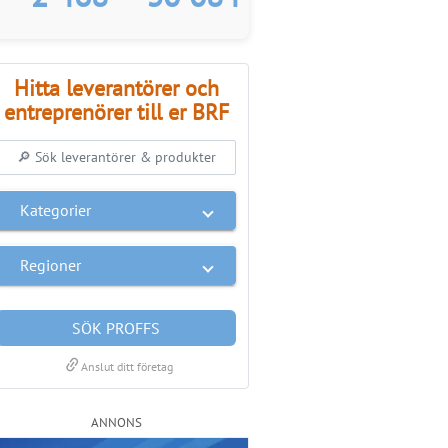
Hitta leverantörer och
entreprenörer till er BRF
Kategorier
Regioner
SÖK PROFFS
link
Anslut ditt företag
ANNONS