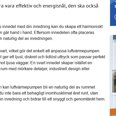
a vara effektiv och energisnål, den ska också
innedel med din inredning kan du skapa ett harmoniskt 
n går hand i hand. Eftersom innedelen ofta placeras 
n naturlig del av inredningen.
svart, vilket gör det enkelt att anpassa luftvärmepumpen 
l ger ett ljust, diskret och tidlöst uttryck som passar perfekt 
t ljusa väggar. En svart innedel skapar istället en 
i rum med mörkare detaljer, industriell design eller 
en kan luftvärmepumpen bli en naturlig del av rummet 
år du inte bara ett behagligt inomhusklimat året runt, utan 
n inredning och bidrar till ett snyggt och genomtänkt hem.