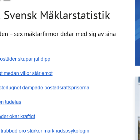
 Svensk Mäklarstatistik
en – sex mäklarfirmor delar med sig av sina
ostäder skapar julidipp
igt medan villor står emot
terlugnet dämpade bostadsrättspriserna
n tudelas
der ökar kraftigt
trubbad oro stärker marknadspsykologin