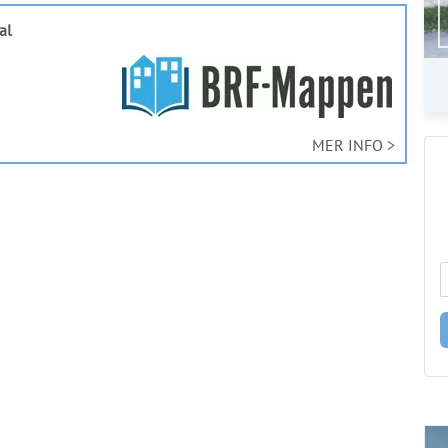
al
MER INFO >