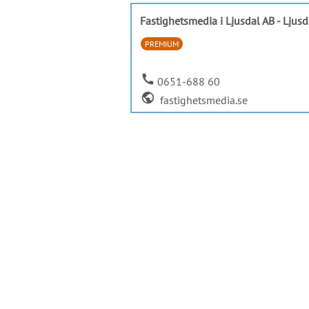
Fastighetsmedia i Ljusdal AB - Ljusd
PREMIUM
call
0651-688 60
public
fastighetsmedia.se