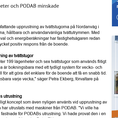
heter och PODAB minskade
fattande upprustning av tvättstugorna på Nordanväg i
na, hållbara och användarvänliga tvättutrymmen. Med
val och energiberäkningar har fastighetsägaren redan
ycket positiv respons från de boende.
ng av tvättstugor
er 199 lägenheter och sex tvättstugor som används flitigt
na är bokningsbara med ett tydligt system för vecko- och
l för att göra det enklare för de boende att få en snabb tid.
gsbara varje vecka," säger Petra Ekberg, förvaltare på
s utrustning
ydligt koncept som även nyligen använts vid upprustning av
ga har utrustats med maskiner från PODAB. "Vi ville ha
 fastnade för PODABs utrustning. Vi hade provat den i en