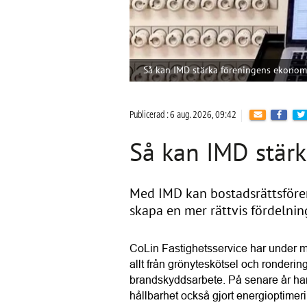
Så kan IMD stärka föreningens ekonom
Publicerad : 6 aug. 2026, 09:42
Så kan IMD stär
Med IMD kan bostadsrättsfören
skapa en mer rättvis fördelnin
CoLin Fastighetsservice har under må
allt från grönyteskötsel och rondering
brandskyddsarbete. På senare år har 
hållbarhet också gjort energioptimeri