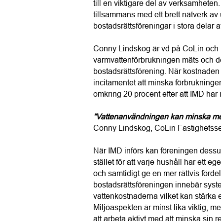
till en viktigare del av verksamheten
tillsammans med ett brett nätverk av 
bostadsrättsföreningar i stora delar a
Conny Lindskog är vd på CoLin och h
varmvattenförbrukningen mäts och deb
bostadsrättsförening. När kostnaden 
incitamentet att minska förbrukning
omkring 20 procent efter att IMD har i
“Vattenanvändningen kan minska me
Conny Lindskog, CoLin Fastighetsse
När IMD införs kan föreningen dess
stället för att varje hushåll har ett
och samtidigt ge en mer rättvis förde
bostadsrättsföreningen innebär system
vattenkostnaderna vilket kan stärka ek
Miljöaspekten är minst lika viktig, me
att arbeta aktivt med att minska sin