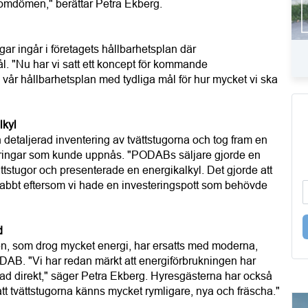
a omdömen," berättar Petra Ekberg.
ar ingår i företagets hållbarhetsplan där
mål. "Nu har vi satt ett koncept för kommande
 vår hållbarhetsplan med tydliga mål för hur mycket vi ska
lkyl
detaljerad inventering av tvättstugorna och tog fram en
aringar som kunde uppnås. "PODABs säljare gjorde en
ttstugor och presenterade en energikalkyl. Det gjorde att
 snabbt eftersom vi hade en investeringspott som behövde
d
, som drog mycket energi, har ersatts med moderna,
AB. "Vi har redan märkt att energiförbrukningen har
lnad direkt," säger Petra Ekberg. Hyresgästerna har också
 att tvättstugorna känns mycket rymligare, nya och fräscha."