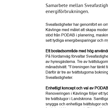
Samarbete mellan Sveafastig
energiförbrukningen.
Sveafastigheter har genomfört en om
Kävlinge med målet att skapa moder
stöd från PODAB i planering, maskin
sett tydliga energibesparingar och m
Ett bostadsområde med hög användni
På Nordanväg förvaltar Sveafastighet
av hyresgästerna. Tre av tvättstugor
månadstvätt. "Föreningen har tänkt til
Därför är tre av tvättstugorna boknin
Sveafastigheter.
Enhetligt koncept och val av PODAB
Renoveringen i Kävlinge följer ett t
tre tvättstugor i Landskrona. Samtli
snygga och enhetliga tvättstugor och