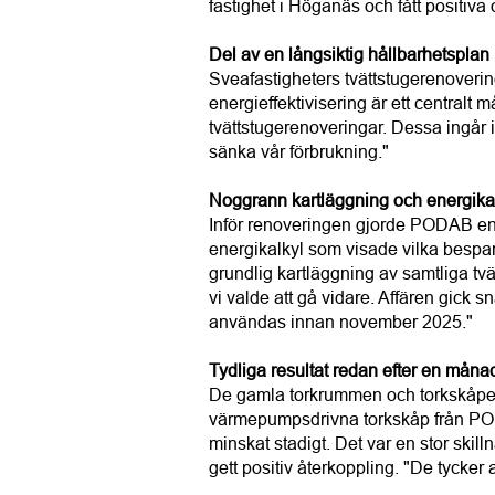
fastighet i Höganäs och fått positiv
Del av en långsiktig hållbarhetsplan
Sveafastigheters tvättstugerenovering
energieffektivisering är ett centralt 
tvättstugerenoveringar. Dessa ingår i
sänka vår förbrukning."
Noggrann kartläggning och energika
Inför renoveringen gjorde PODAB en 
energikalkyl som visade vilka besp
grundlig kartläggning av samtliga tvä
vi valde att gå vidare. Affären gick
användas innan november 2025."
Tydliga resultat redan efter en måna
De gamla torkrummen och torkskåpen
värmepumpsdrivna torkskåp från POD
minskat stadigt. Det var en stor skil
gett positiv återkoppling. "De tycker