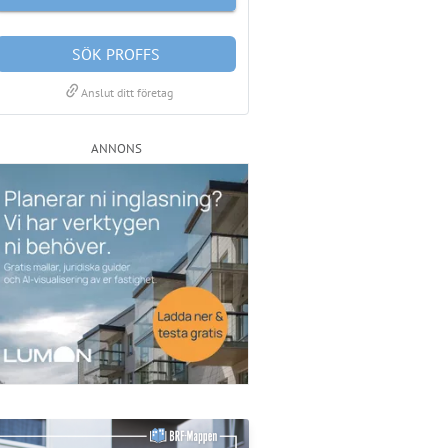
SÖK PROFFS
link
Anslut ditt företag
ANNONS