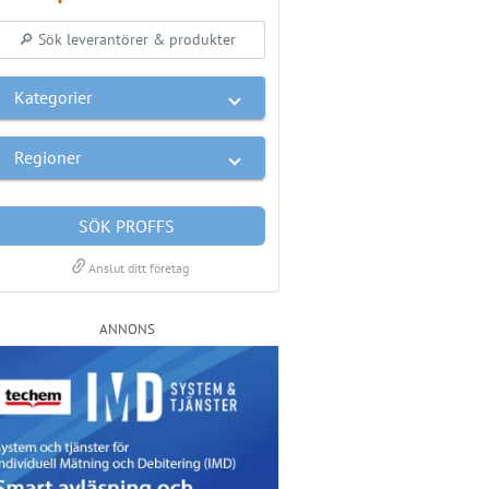
Kategorier
Regioner
SÖK PROFFS
link
Anslut ditt företag
ANNONS