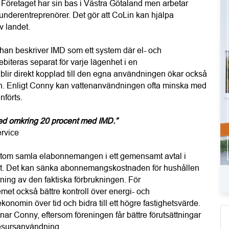
. Företaget har sin bas i Västra Götaland men arbetar 
underentreprenörer. Det gör att CoLin kan hjälpa 
v landet.
an beskriver IMD som ett system där el- och 
iteras separat för varje lägenhet i en 
blir direkt kopplad till den egna användningen ökar också 
en. Enligt Conny kan vattenanvändningen ofta minska med 
nförts.
d omkring 20 procent med IMD.”
rvice
utom samla elabonnemangen i ett gemensamt avtal i 
 eget. Det kan sänka abonnemangskostnaden för hushållen 
lning av den faktiska förbrukningen. För 
et också bättre kontroll över energi- och 
onomin över tid och bidra till ett högre fastighetsvärde. 
nar Conny, eftersom föreningen får bättre förutsättningar 
 resursanvändning.