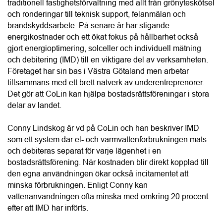
och debitering (IMD) till en viktigare del av verksamheten. 
Företaget har sin bas i Västra Götaland men arbetar 
tillsammans med ett brett nätverk av underentreprenörer. 
Det gör att CoLin kan hjälpa bostadsrättsföreningar i stora 
HITTA LEVERANTÖR
delar av landet.
Hantera kakor
Conny Lindskog är vd på CoLin och han beskriver IMD 
som ett system där el- och varmvattenförbrukningen mäts 
och debiteras separat för varje lägenhet i en 
bostadsrättsförening. När kostnaden blir direkt kopplad till 
den egna användningen ökar också incitamentet att 
minska förbrukningen. Enligt Conny kan 
vattenanvändningen ofta minska med omkring 20 procent 
efter att IMD har införts.
“Vattenanvändningen kan minska med omkring 20 procent 
med IMD.”
Conny Lindskog, CoLin Fastighetsservice