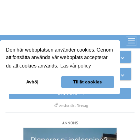
Kategorier
Regioner
SÖK PROFFS
link
Anslut ditt företag
ANNONS