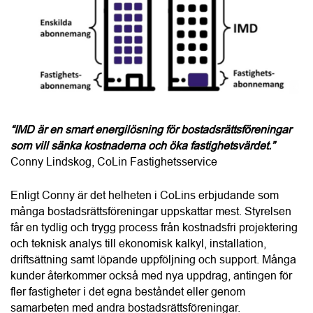
“IMD är en smart energilösning för bostadsrättsföreningar 
som vill sänka kostnaderna och öka fastighetsvärdet.”
Conny Lindskog, CoLin Fastighetsservice
Enligt Conny är det helheten i CoLins erbjudande som 
många bostadsrättsföreningar uppskattar mest. Styrelsen 
får en tydlig och trygg process från kostnadsfri projektering 
och teknisk analys till ekonomisk kalkyl, installation, 
driftsättning samt löpande uppföljning och support. Många 
kunder återkommer också med nya uppdrag, antingen för 
fler fastigheter i det egna beståndet eller genom 
samarbeten med andra bostadsrättsföreningar.
Här kan du läsa mer om
CoLin Fastighetsservice
.
Här hittar du fler leverantörer av
IMD
 i ditt län. 