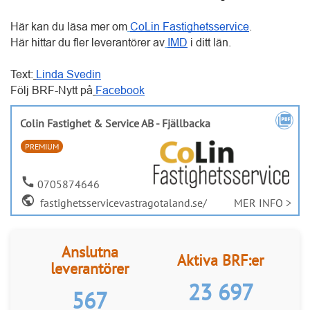
Text:
Linda Svedin
Följ BRF-Nytt på
Facebook
picture_as_pdf
Colin Fastighet & Service AB - Fjällbacka
PREMIUM
call
0705874646
public
fastighetsservicevastragotaland.se/
MER INFO >
Anslutna
Aktiva BRF:er
leverantörer
29 922
2 468
Hitta leverantörer och entreprenörer till
er BRF