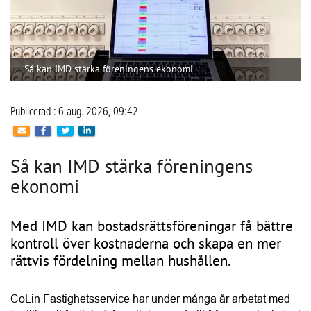
Publicerad : 6 aug. 2026, 09:42
Så kan IMD stärka föreningens
ekonomi
Med IMD kan bostadsrättsföreningar få bättre
kontroll över kostnaderna och skapa en mer
rättvis fördelning mellan hushållen.
CoLin Fastighetsservice har under många år arbetat med 
traditionell fastighetsförvaltning med allt från grönyteskötsel 
och ronderingar till teknisk support, felanmälan och 
brandskyddsarbete. På senare år har stigande 
energikostnader och ett ökat fokus på hållbarhet också 
gjort energioptimering, solceller och individuell mätning 