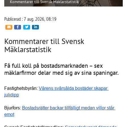
Kommentarer till Svensk
Mäklarstatistik
Få full koll på bostadsmarknaden – sex
mäklarfirmor delar med sig av sina spaningar.
Fastighetsbyrån: 
Vårens svårsålda bostäder skapar 
julidipp
Bjurfors: 
Bostadsrätter backar tillfälligt medan villor står 
emot
Svensk Fastighetsförmedling: 
Semesterlugnet dämpade 
bostadsrättspriserna
SkandiaMäklarna: 
Bostadsmarknaden tudelas