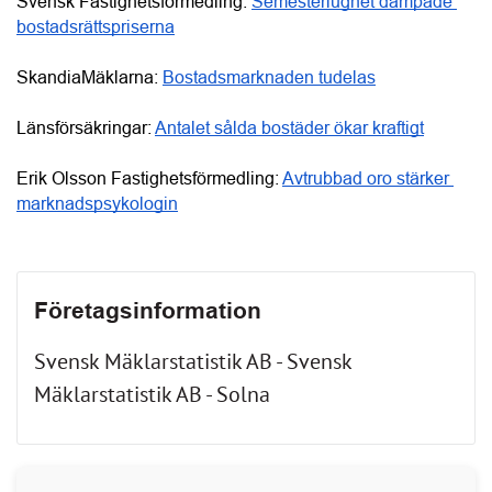
Länsförsäkringar: 
Antalet sålda bostäder ökar kraftigt
Erik Olsson Fastighetsförmedling: 
Avtrubbad oro stärker 
marknadspsykologin
Företagsinformation
Svensk Mäklarstatistik AB - Svensk
Mäklarstatistik AB - Solna
Anslutna
Aktiva BRF:er
leverantörer
30 084
2 468