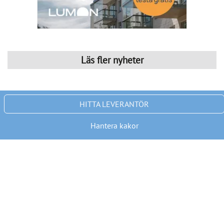
Läs fler nyheter
Redo för hösten?
Publicerad : 5 aug. 2026, 06:47
Redo för hösten?
Så skapar du ett hem som hjälper dig.
När sommaren går mot sitt slut händer något i de flesta 
hem. Badkläder och strandväskor byts mot ryggsäckar, 
träningskläder och regnjackor. Kalendern fylls med möten, 
skolstarter, fritidsaktiviteter och vardagsbestyr. Tempot ökar 
– och plötsligt märks det tydligt om hemmet fungerar eller 
inte.