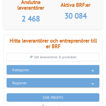
Hitta leverantörer och entreprenörer till
er BRF
Kategorier
Regioner
SÖK PROFFS
link
Anslut ditt företag
ANNONS