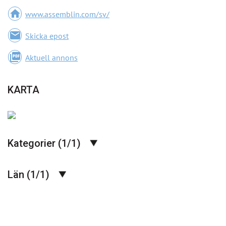
home
www.assemblin.com/sv/
email
Skicka epost
picture_as_pdf
Aktuell annons
KARTA
Kategorier (1/1)
Län (1/1)