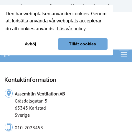
Annonsera
Om oss
Kontakt
Logga in
Den här webbplatsen använder cookies. Genom
att fortsätta använda vår webbplats accepterar
du att cookies används.
Läs vår policy
Avböj
Tillåt cookies
HEM
Kontaktinformation
location_on
Assemblin Ventilation AB
Gräsdalsgatan 5
65343 Karlstad
Sverige
phone_iphone
010-2028458