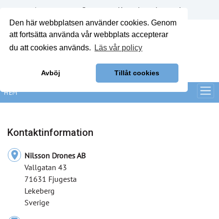
Annonsera
Om oss
Kontakt
Logga in
Den här webbplatsen använder cookies. Genom
att fortsätta använda vår webbplats accepterar
du att cookies används.
Läs vår policy
Avböj
Tillåt cookies
HEM
Kontaktinformation
location_on
Nilsson Drones AB
Vallgatan 43
71631 Fjugesta
Lekeberg
Sverige