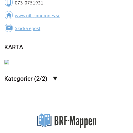
phone_iphone
073-0751931
home
www.nilssondrones.se
email
Skicka epost
KARTA
Kategorier (2/2)