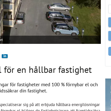
et
 för en hållbar fastighet
ingar för fastigheter med 100 % förnybar el och
dssäkrar din fastighet.
specialiserar sig på att erbjuda hållbara energilösningar
 förnybar el hjälper de fastighetsägare att framtidssäkra