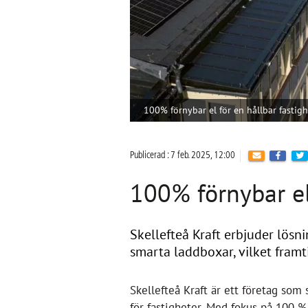
100% förnybar el för en hållbar fastigh
Publicerad : 7 feb. 2025, 12:00
100% förnybar el
Skellefteå Kraft erbjuder lösn
smarta laddboxar, vilket framti
Skellefteå Kraft är ett företag som 
för fastigheter. Med fokus på 100 %