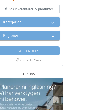
Kategorier
Regioner
SÖK PROFFS
link
Anslut ditt företag
ANNONS