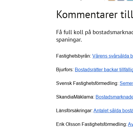
Kommentarer till
Få full koll på bostadsmarknad
spaningar.
Fastighetsbyrån: 
Vårens svårsålda b
Bjurfors: 
Bostadsrätter backar tillfäll
Svensk Fastighetsförmedling: 
Semes
SkandiaMäklarna: 
Bostadsmarknade
Länsförsäkringar: 
Antalet sålda bostä
Erik Olsson Fastighetsförmedling: 
Av