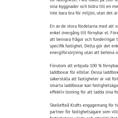
sina byggnader och bidra till en mer
inte bara bra för miljön, utan det ä
En av de stora fördelarna med att v
enkel övergång till förnybar el. Fö
att besvara frågor och funderingar 
specifik fastighet. Detta gör det en
energiförsörjning utan att behöva o
Förutom att erbjuda 100 % förnybar 
laddboxar för elbilar. Dessa laddbo
säkerställa att fastigheter är väl 
smarta laddboxar kan fastighetsäg
effektiv lösning för att ladda sina f
Skellefteå Krafts engagemang för hå
partner för fastighetsägare som vil