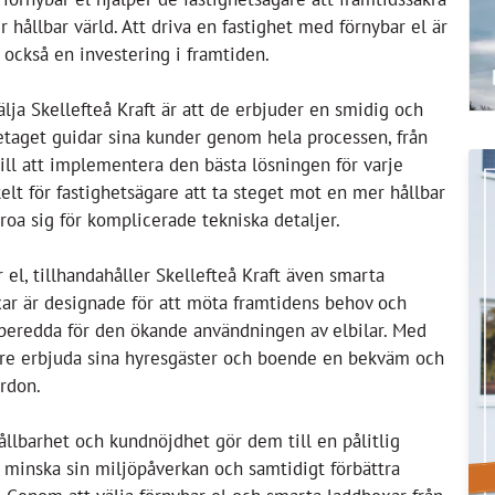
 hållbar värld. Att driva en fastighet med förnybar el är
r också en investering i framtiden.
älja Skellefteå Kraft är att de erbjuder en smidig och
retaget guidar sina kunder genom hela processen, från
till att implementera den bästa lösningen för varje
kelt för fastighetsägare att ta steget mot en mer hållbar
roa sig för komplicerade tekniska detaljer.
el, tillhandahåller Skellefteå Kraft även smarta
xar är designade för att möta framtidens behov och
förberedda för den ökande användningen av elbilar. Med
are erbjuda sina hyresgäster och boende en bekväm och
ordon.
llbarhet och kundnöjdhet gör dem till en pålitlig
l minska sin miljöpåverkan och samtidigt förbättra