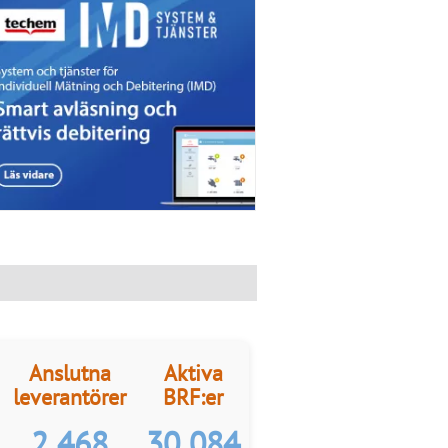
Anslutna
Aktiva
leverantörer
BRF:er
2 468
30 084