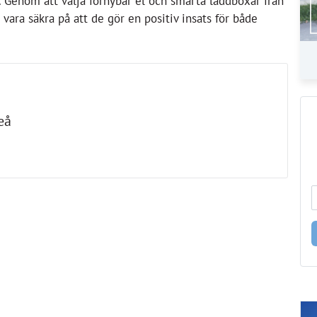
t. Genom att välja förnybar el och smarta laddboxar från
 vara säkra på att de gör en positiv insats för både
eå