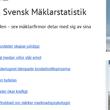
 Svensk Mäklarstatistik
en – sex mäklarfirmor delar med sig av sina
ostäder skapar julidipp
igt medan villor står emot
terlugnet dämpade bostadsrättspriserna
n tudelas
der ökar kraftigt
trubbad oro stärker marknadspsykologin