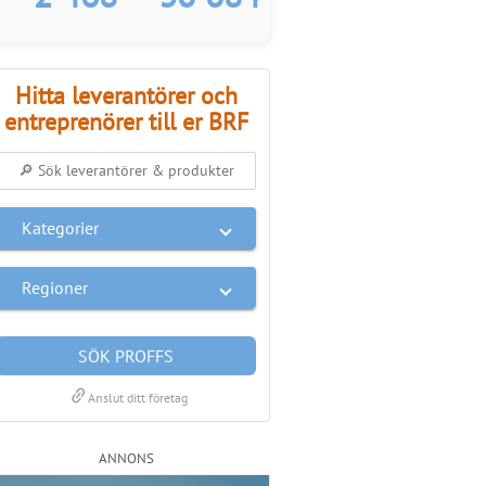
Hitta leverantörer och
entreprenörer till er BRF
Kategorier
Regioner
SÖK PROFFS
link
Anslut ditt företag
ANNONS