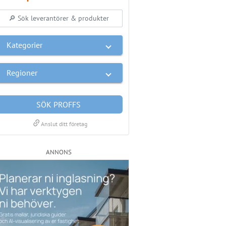
Kategorier
Regioner
SÖK PROFFS
link
Anslut ditt företag
ANNONS