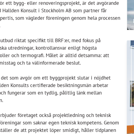
för ett bygg- eller renoveringsprojekt, är det avgörande
Med Hallden Konsult i Stockholm AB som partner får
expertis, som vägleder föreningen genom hela processen
.
utbud riktat specifikt till BRF:er, med fokus på
ka utredningar, kontrollansvar enligt högsta
roller och termografi. Målet är alltid detsamma: att
misstag och ta välinformerade beslut.
a det som avgör om ett byggprojekt slutar i nöjdhet
lden Konsults certifierade besiktningsmän arbetar
ch fungerar som en tydlig, pålitlig länk mellan
n.
rbjuder företaget också projektledning och teknisk
ör föreningar som saknar egen teknisk kompetens. Genom
täller de att projektet löper smidigt, håller tidplanen