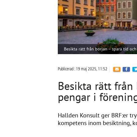
Besikta rätt från början – spara tid oc
Publicerad : 19 maj 2025, 11:52
Besikta rätt från
pengar i förenin
Hallden Konsult ger BRF:er try
kompetens inom besiktning, ko