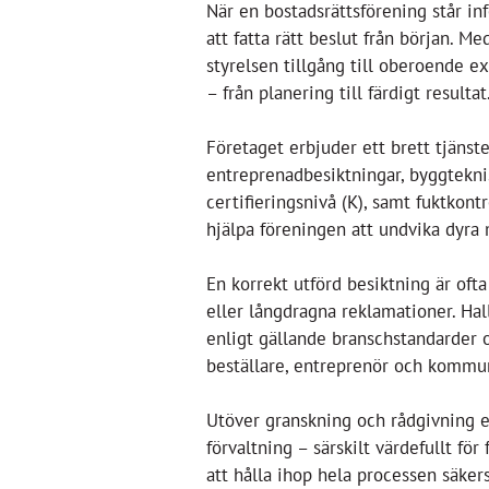
När en bostadsrättsförening står in
att fatta rätt beslut från början. 
styrelsen tillgång till oberoende 
– från planering till färdigt resultat
Företaget erbjuder ett brett tjänste
entreprenadbesiktningar, byggteknis
certifieringsnivå (K), samt fuktkont
hjälpa föreningen att undvika dyra 
En korrekt utförd besiktning är oft
eller långdragna reklamationer. Hal
enligt gällande branschstandarder o
beställare, entreprenör och kommu
Utöver granskning och rådgivning e
förvaltning – särskilt värdefullt f
att hålla ihop hela processen säkers