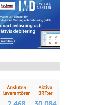
Anslutna
Aktiva
leverantörer
BRF:er
2 468
30 084