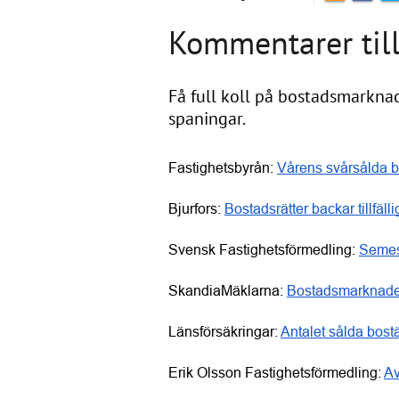
Kommentarer till
Få full koll på bostadsmarknad
spaningar.
Fastighetsbyrån: 
Vårens svårsålda b
Bjurfors: 
Bostadsrätter backar tillfäll
Svensk Fastighetsförmedling: 
Semes
SkandiaMäklarna: 
Bostadsmarknade
Länsförsäkringar: 
Antalet sålda bostä
Erik Olsson Fastighetsförmedling: 
Av