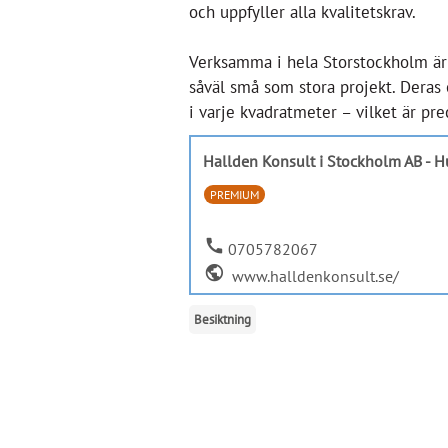
och uppfyller alla kvalitetskrav.
Verksamma i hela Storstockholm är
såväl små som stora projekt. Deras
i varje kvadratmeter – vilket är pr
Hallden Konsult i Stockholm AB - 
PREMIUM
call
0705782067
public
www.halldenkonsult.se/
Besiktning