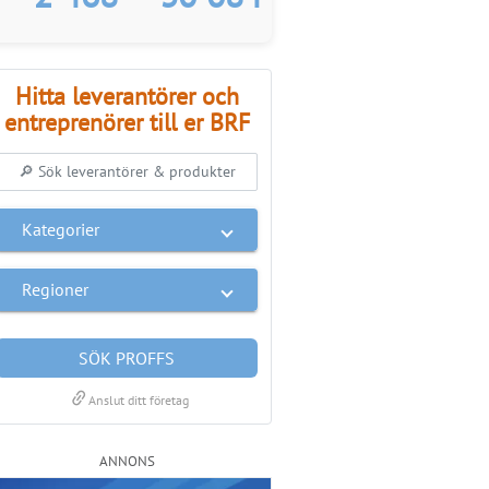
Hitta leverantörer och
entreprenörer till er BRF
Kategorier
Regioner
SÖK PROFFS
link
Anslut ditt företag
ANNONS