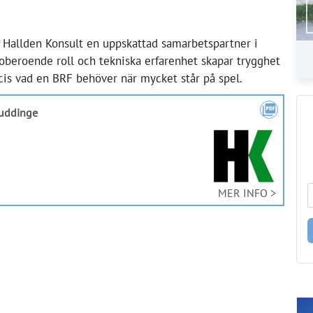
 Hallden Konsult en uppskattad samarbetspartner i
 oberoende roll och tekniska erfarenhet skapar trygghet
ecis vad en BRF behöver när mycket står på spel.
picture_as_pdf
Huddinge
MER INFO >