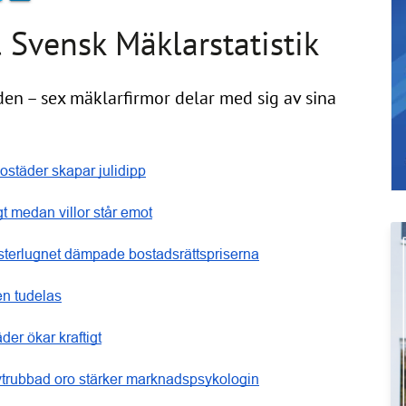
 Svensk Mäklarstatistik
en – sex mäklarfirmor delar med sig av sina
ostäder skapar julidipp
igt medan villor står emot
terlugnet dämpade bostadsrättspriserna
n tudelas
der ökar kraftigt
trubbad oro stärker marknadspsykologin