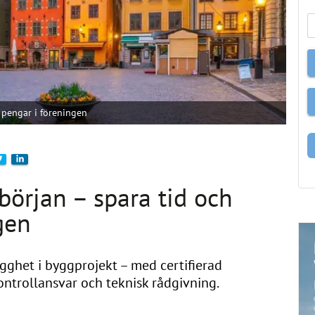
h pengar i föreningen
 början – spara tid och
gen
gghet i byggprojekt – med certifierad
ntrollansvar och teknisk rådgivning.