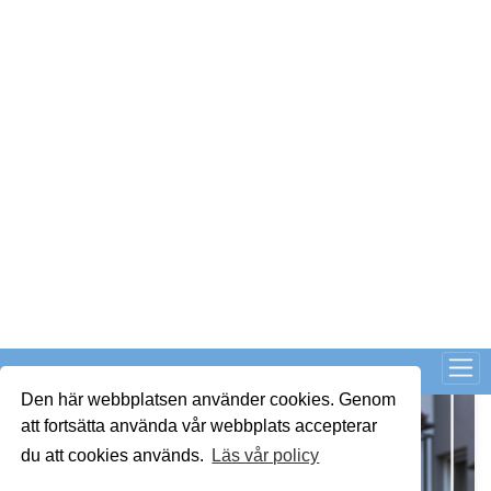
LÄS BRF-MAPPEN >>
Nyhetsbrev
Håll dig uppdaterad med de senaste
BRF-nyheterna
PRENUMERERA