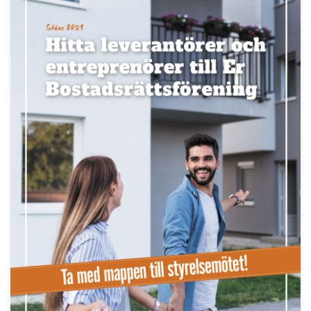
Håll dig uppdaterad med de senaste
BRF-nyheterna
PRENUMERERA
ANNONS