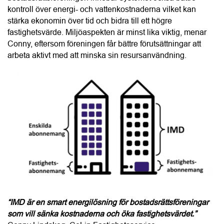
“IMD är en smart energilösning för bostadsrättsföreningar 
som vill sänka kostnaderna och öka fastighetsvärdet.”
Conny Lindskog, CoLin Fastighetsservice
Enligt Conny är det helheten i CoLins erbjudande som 
många bostadsrättsföreningar uppskattar mest. Styrelsen 
får en tydlig och trygg process från kostnadsfri projektering 
och teknisk analys till ekonomisk kalkyl, installation, 
driftsättning samt löpande uppföljning och support. Många 
kunder återkommer också med nya uppdrag, antingen för 
fler fastigheter i det egna beståndet eller genom 
samarbeten med andra bostadsrättsföreningar.
Här kan du läsa mer om
CoLin Fastighetsservice
.
Här hittar du fler leverantörer av
IMD
 i ditt län. 
Text:
Linda Svedin
Följ BRF-Nytt på
Facebook