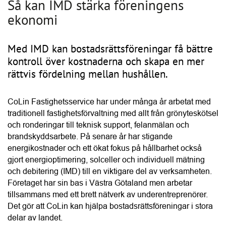
tillsammans med ett brett nätverk av underentreprenörer. 
HITTA LEVERANTÖR
Det gör att CoLin kan hjälpa bostadsrättsföreningar i stora 
delar av landet.
Hantera kakor
Conny Lindskog är vd på CoLin och han beskriver IMD 
som ett system där el- och varmvattenförbrukningen mäts 
och debiteras separat för varje lägenhet i en 
bostadsrättsförening. När kostnaden blir direkt kopplad till 
den egna användningen ökar också incitamentet att 
minska förbrukningen. Enligt Conny kan 
vattenanvändningen ofta minska med omkring 20 procent 
efter att IMD har införts.
“Vattenanvändningen kan minska med omkring 20 procent 
med IMD.”
Conny Lindskog, CoLin Fastighetsservice
När IMD införs kan föreningen dessutom samla 
elabonnemangen i ett gemensamt avtal i stället för att varje 