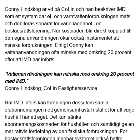
hushåll har ett eget. Det kan sänka 
abonnemangskostnaden för hushållen och samtidigt ge en 
mer rättvis fördelning av den faktiska förbrukningen. För 
bostadsrättsföreningen innebär systemet också bättre 
kontroll över energi- och vattenkostnaderna vilket kan 
stärka ekonomin över tid och bidra till ett högre 
fastighetsvärde. Miljöaspekten är minst lika viktig, menar 
Conny, eftersom föreningen får bättre förutsättningar att 
arbeta aktivt med att minska sin resursanvändning.