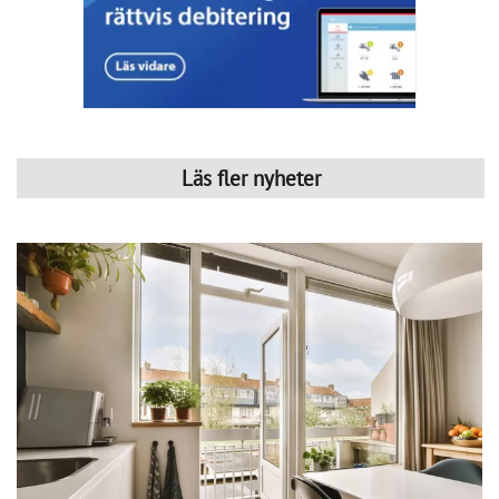
Mäklarstatistik
Få full koll på bostadsmarknaden – sex
mäklarfirmor delar med sig av sina spaningar.
Fastighetsbyrån: 
Vårens svårsålda bostäder skapar 
julidipp
Bjurfors: 
Bostadsrätter backar tillfälligt medan villor står 
emot
Svensk Fastighetsförmedling: 
Semesterlugnet dämpade 
bostadsrättspriserna
SkandiaMäklarna: 
Bostadsmarknaden tudelas
Länsförsäkringar: 
Antalet sålda bostäder ökar kraftigt