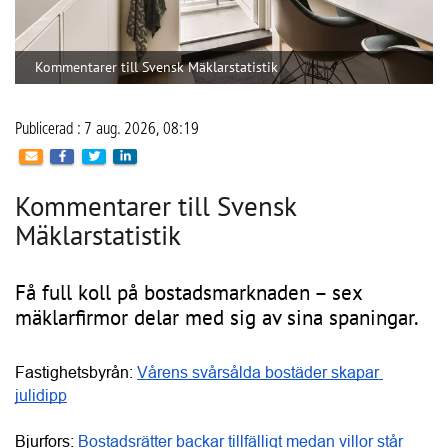
Erik Olsson Fastighetsförmedling: 
Avtrubbad oro stärker 
marknadspsykologin
Företagsinformation
Svensk Mäklarstatistik AB - Svensk
Mäklarstatistik AB - Solna
Anslutna
Aktiva BRF:er
leverantörer
30 084
2 468