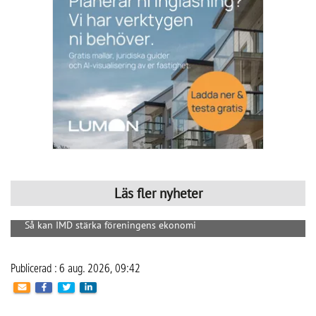
Publicerad : 6 aug. 2026, 09:42
Så kan IMD stärka föreningens
ekonomi
Med IMD kan bostadsrättsföreningar få bättre
kontroll över kostnaderna och skapa en mer
rättvis fördelning mellan hushållen.
CoLin Fastighetsservice har under många år arbetat med 
traditionell fastighetsförvaltning med allt från grönyteskötsel 
och ronderingar till teknisk support, felanmälan och 
brandskyddsarbete. På senare år har stigande 
energikostnader och ett ökat fokus på hållbarhet också 
gjort energioptimering, solceller och individuell mätning 
och debitering (IMD) till en viktigare del av verksamheten. 
Företaget har sin bas i Västra Götaland men arbetar 