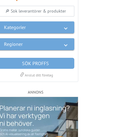
Kategorier
Regioner
SÖK PROFFS
link
Anslut ditt företag
ANNONS