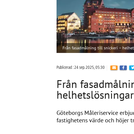
Från fasadmålning till snickeri – helhet
Publicerad : 24 sep. 2025, 05:30
Från fasadmålning
helhetslösningar 
Göteborgs Måleriservice erbju
fastighetens värde och höjer t