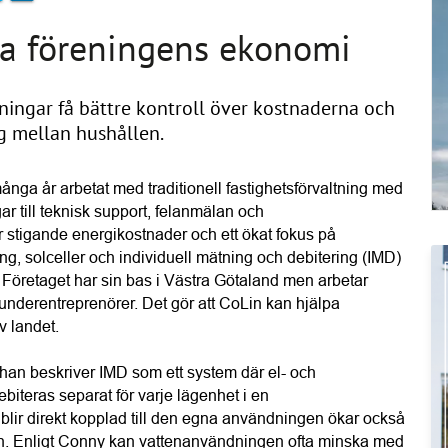
ka föreningens ekonomi
ingar få bättre kontroll över kostnaderna och
g mellan hushållen.
nga år arbetat med traditionell fastighetsförvaltning med 
ar till teknisk support, felanmälan och 
stigande energikostnader och ett ökat fokus på 
ng, solceller och individuell mätning och debitering (IMD) 
. Företaget har sin bas i Västra Götaland men arbetar 
underentreprenörer. Det gör att CoLin kan hjälpa 
v landet.
an beskriver IMD som ett system där el- och 
iteras separat för varje lägenhet i en 
blir direkt kopplad till den egna användningen ökar också 
en. Enligt Conny kan vattenanvändningen ofta minska med 