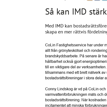
Så kan IMD stär
Med IMD kan bostadsrättsfören
skapa en mer rättvis fördelnin
CoLin Fastighetsservice har under må
allt från grönyteskötsel och rondering
brandskyddsarbete. På senare år har 
hållbarhet också gjort energioptimeri
till en viktigare del av verksamheten
tillsammans med ett brett nätverk av 
bostadsrättsföreningar i stora delar a
Conny Lindskog är vd på CoLin och h
varmvattenförbrukningen mäts och deb
bostadsrättsförening. När kostnaden 
incitamentet att minska förbrukning