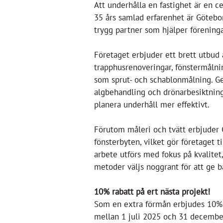
Att underhålla en fastighet är en ce
35 års samlad erfarenhet är Götebo
trygg partner som hjälper föreninga
Företaget erbjuder ett brett utbud a
trapphusrenoveringar, fönstermålni
som sprut- och schablonmålning. Ge
algbehandling och drönarbesiktnin
planera underhåll mer effektivt.
Förutom måleri och tvätt erbjuder 
fönsterbyten, vilket gör företaget ti
arbete utförs med fokus på kvalitet
metoder väljs noggrant för att ge 
10% rabatt på ert nästa projekt!
Som en extra förmån erbjudes 10% r
mellan 1 juli 2025 och 31 december 2