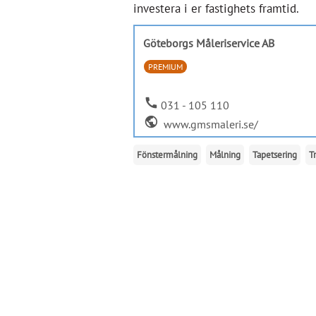
investera i er fastighets framtid.
Göteborgs Måleriservice AB
PREMIUM
call
031 - 105 110
public
www.gmsmaleri.se/
Fönstermålning
Målning
Tapetsering
T