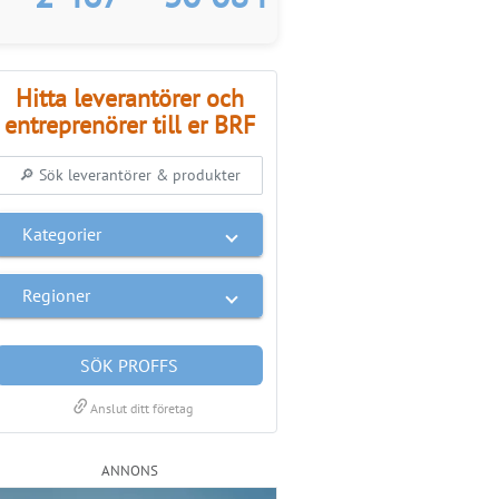
Hitta leverantörer och
entreprenörer till er BRF
Kategorier
Regioner
SÖK PROFFS
link
Anslut ditt företag
ANNONS