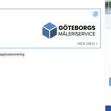
picture_as_pdf
MER INFO >
rapphusrenovering