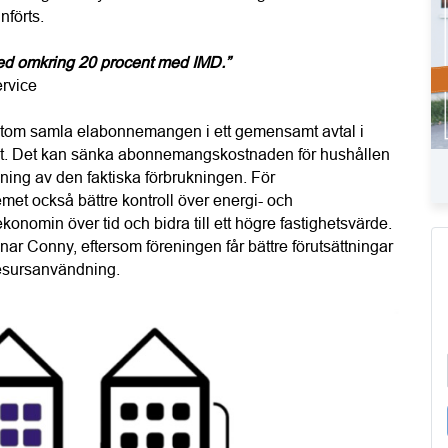
nförts.
d omkring 20 procent med IMD.”
rvice
utom samla elabonnemangen i ett gemensamt avtal i 
 eget. Det kan sänka abonnemangskostnaden för hushållen 
lning av den faktiska förbrukningen. För 
et också bättre kontroll över energi- och 
onomin över tid och bidra till ett högre fastighetsvärde. 
nar Conny, eftersom föreningen får bättre förutsättningar 
 resursanvändning.