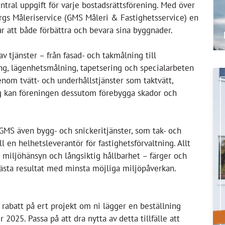
ntral uppgift för varje bostadsrättsförening. Med över
rgs Måleriservice (GMS Måleri & Fastighetsservice) en
r att både förbättra och bevara sina byggnader.
v tjänster – från fasad- och takmålning till
ng, lägenhetsmålning, tapetsering och specialarbeten
nom tvätt- och underhållstjänster som taktvätt,
g kan föreningen dessutom förebygga skador och
GMS även bygg- och snickeritjänster, som tak- och
ll en helhetsleverantör för fastighetsförvaltning. Allt
, miljöhänsyn och långsiktig hållbarhet – färger och
bästa resultat med minsta möjliga miljöpåverkan.
abatt på ert projekt om ni lägger en beställning
025. Passa på att dra nytta av detta tillfälle att