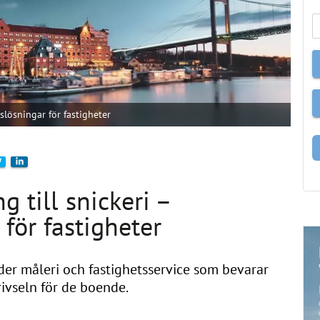
slösningar för fastigheter
 till snickeri –
för fastigheter
der måleri och fastighetsservice som bevarar
rivseln för de boende.