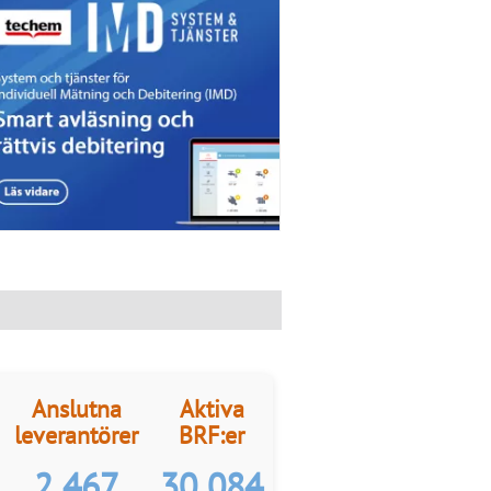
Anslutna
Aktiva
leverantörer
BRF:er
2 467
30 084