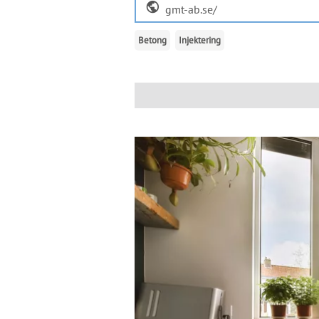
public
gmt-ab.se/
Betong
Injektering