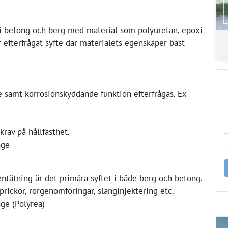
r i betong och berg med material som polyuretan, epoxi
r efterfrågat syfte där materialets egenskaper bäst
 samt korrosionskyddande funktion efterfrågas. Ex
rav på hållfasthet.
age
entätning är det primära syftet i både berg och betong.
sprickor, rörgenomföringar, slanginjektering etc.
age (Polyrea)