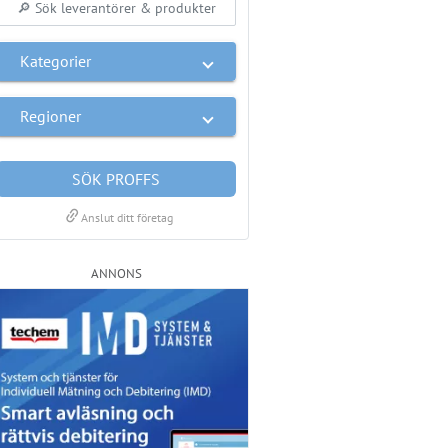
Kategorier
Regioner
SÖK PROFFS
link
Anslut ditt företag
ANNONS