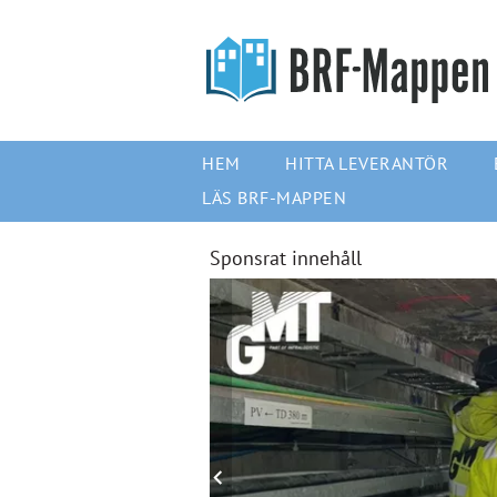
HEM
HITTA LEVERANTÖR
LÄS BRF-MAPPEN
Sponsrat innehåll
keyboard_arrow_left