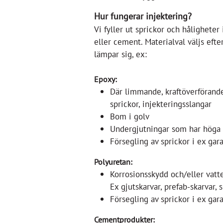
Hur fungerar injektering?
Vi fyller ut sprickor och hålighete
eller cement. Materialval väljs efte
lämpar sig, ex:
Epoxy:
Där limmande, kraftöverförande
sprickor, injekteringsslangar
Bom i golv
Undergjutningar som har höga k
Försegling av sprickor i ex gar
Polyuretan:
Korrosionsskydd och/eller vatt
Ex gjutskarvar, prefab-skarvar, 
Försegling av sprickor i ex gar
Cementprodukter: