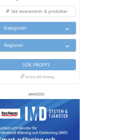
Kategorier
Regioner
SÖK PROFFS
link
Anslut ditt företag
ANNONS