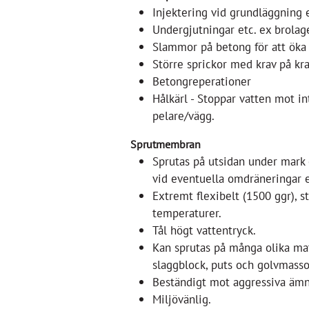
Injektering vid grundläggning e
Undergjutningar etc. ex brolage
Slammor på betong för att öka
Större sprickor med krav på kr
Betongreperationer
Hålkärl - Stoppar vatten mot int
pelare/vägg.
Sprutmembran
Sprutas på utsidan under mark 
vid eventuella omdräneringar e
Extremt flexibelt (1500 ggr), s
temperaturer.
Tål högt vattentryck.
Kan sprutas på många olika mat
slaggblock, puts och golvmasso
Beständigt mot aggressiva äm
Miljövänlig.