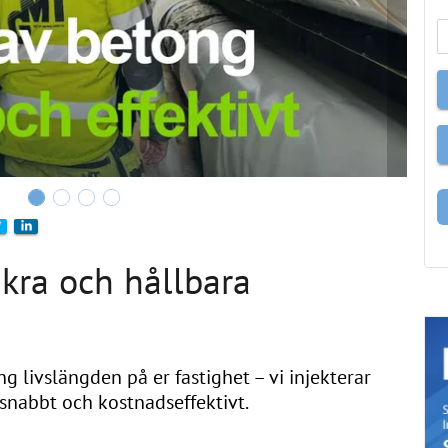
äkra och hållbara
 livslängden på er fastig­het – vi injekterar
snabbt och kostnadseffektivt.