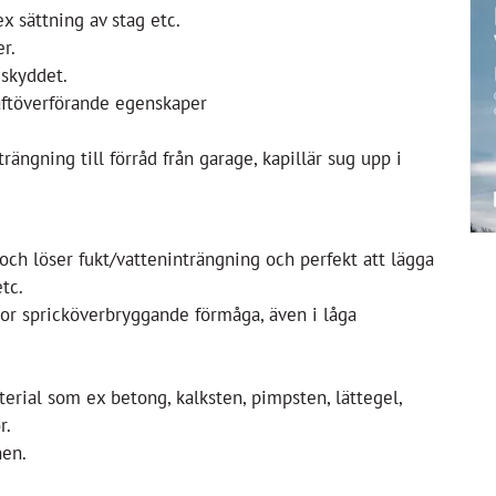
x sättning av stag etc.
r.
 skyddet.
aftöverförande egenskaper
rängning till förråd från garage, kapillär sug upp i
och löser fukt/vatteninträngning och perfekt att lägga
tc.
tor spricköverbryggande förmåga, även i låga
erial som ex betong, kalksten, pimpsten, lättegel,
r.
nen.