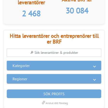
Kategorier
Regioner
SÖK PROFFS
link
Anslut ditt företag
ANNONS