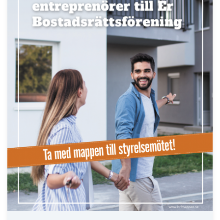
LÄS BRF-MAPPEN >>
Nyhetsbrev
Håll dig uppdaterad med de senaste
BRF-nyheterna