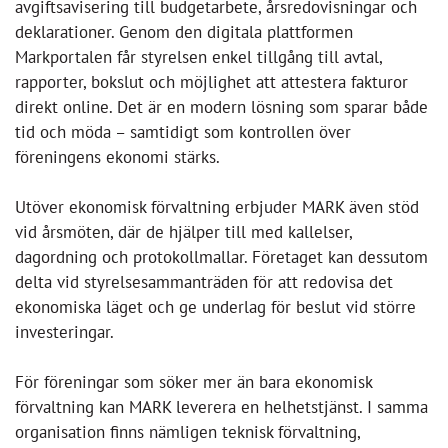
Utöver ekonomisk förvaltning erbjuder MARK även stöd
vid årsmöten, där de hjälper till med kallelser,
dagordning och protokollmallar. Företaget kan dessutom
delta vid styrelsesammanträden för att redovisa det
ekonomiska läget och ge underlag för beslut vid större
investeringar.
För föreningar som söker mer än bara ekonomisk
förvaltning kan MARK leverera en helhetstjänst. I samma
organisation finns nämligen teknisk förvaltning,
fastighetsskötsel och hantverkartjänster samlade under
ett tak – något som gör det möjligt att få en samordnad
och effektiv drift av hela fastigheten.
Företagsinformation
MARK Fastighet Mälardalen AB - Västerås