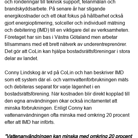
Hantera kakor
Conny Lindskog är vd på CoLin och han beskriver IMD 
som ett system där el- och varmvattenförbrukningen mäts 
och debiteras separat för varje lägenhet i en 
bostadsrättsförening. När kostnaden blir direkt kopplad till 
den egna användningen ökar också incitamentet att 
minska förbrukningen. Enligt Conny kan 
vattenanvändningen ofta minska med omkring 20 procent 
efter att IMD har införts.
“Vattenanvändningen kan minska med omkring 20 procent 
med IMD.”
Conny Lindskog, CoLin Fastighetsservice
När IMD införs kan föreningen dessutom samla 
elabonnemangen i ett gemensamt avtal i stället för att varje 
hushåll har ett eget. Det kan sänka 
abonnemangskostnaden för hushållen och samtidigt ge en 
mer rättvis fördelning av den faktiska förbrukningen. För 