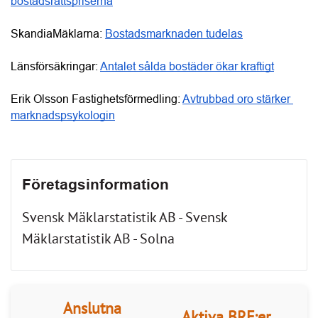
Företagsinformation
Svensk Mäklarstatistik AB - Svensk
Mäklarstatistik AB - Solna
Anslutna
Aktiva BRF:er
leverantörer
30 084
2 468
Hitta leverantörer och entreprenörer till
er BRF