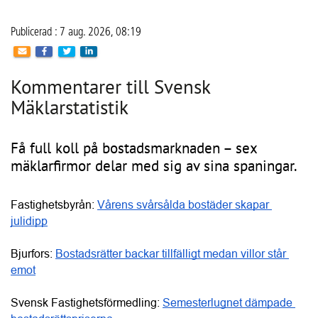
Få full koll på bostadsmarknaden – sex
mäklarfirmor delar med sig av sina spaningar.
Fastighetsbyrån: 
Vårens svårsålda bostäder skapar 
julidipp
Bjurfors: 
Bostadsrätter backar tillfälligt medan villor står 
emot
Svensk Fastighetsförmedling: 
Semesterlugnet dämpade 
bostadsrättspriserna
SkandiaMäklarna: 
Bostadsmarknaden tudelas
Länsförsäkringar: 
Antalet sålda bostäder ökar kraftigt
Erik Olsson Fastighetsförmedling: 
Avtrubbad oro stärker 
marknadspsykologin