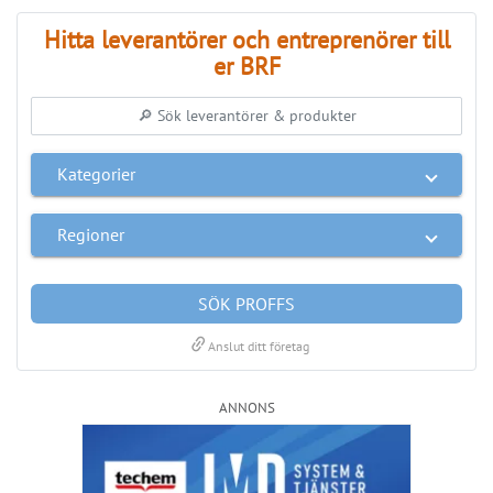
Regioner
SÖK PROFFS
link
Anslut ditt företag
ANNONS