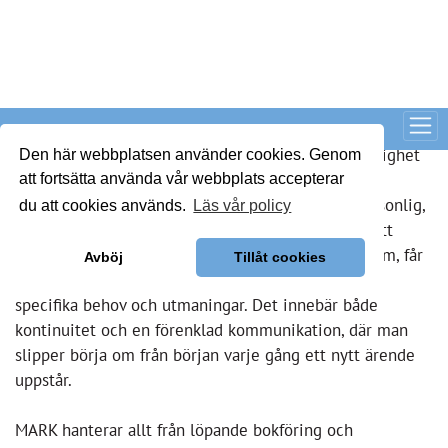
styrelser i hela Mälardalen genom att erbjuda personlig,
effektiv och trygg ekonomisk förvaltning. Genom att
varje förening tilldelas en egen bostadsrättsekonom, får
man en kontaktperson som lär känna föreningens
specifika behov och utmaningar. Det innebär både
kontinuitet och en förenklad kommunikation, där man
slipper börja om från början varje gång ett nytt ärende
uppstår.
MARK hanterar allt från löpande bokföring och
avgiftsavisering till budgetarbete, årsredovisningar och
deklarationer. Genom den digitala plattformen
Markportalen får styrelsen enkel tillgång till avtal,
rapporter, bokslut och möjlighet att attestera fakturor
direkt online. Det är en modern lösning som sparar både
tid och möda – samtidigt som kontrollen över
föreningens ekonomi stärks.