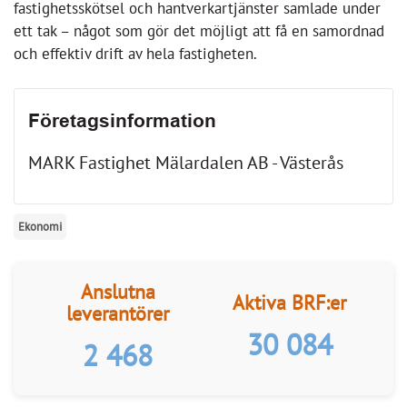
Ekonomi
Anslutna
Aktiva BRF:er
leverantörer
30 084
2 468
Hitta leverantörer och entreprenörer till
er BRF
Kategorier