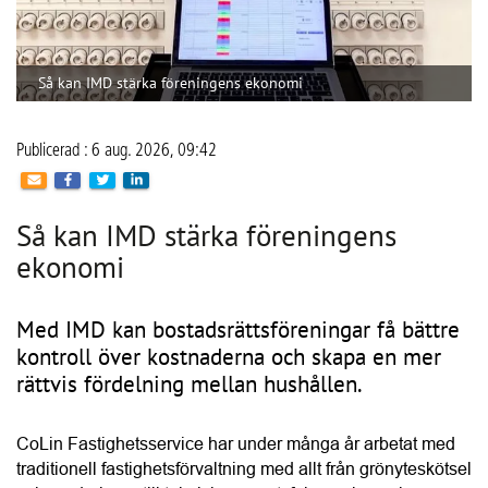
Så kan IMD stärka föreningens
ekonomi
Med IMD kan bostadsrättsföreningar få bättre
kontroll över kostnaderna och skapa en mer
rättvis fördelning mellan hushållen.
CoLin Fastighetsservice har under många år arbetat med 
traditionell fastighetsförvaltning med allt från grönyteskötsel 
och ronderingar till teknisk support, felanmälan och 
brandskyddsarbete. På senare år har stigande 
energikostnader och ett ökat fokus på hållbarhet också 
gjort energioptimering, solceller och individuell mätning 
och debitering (IMD) till en viktigare del av verksamheten. 
Företaget har sin bas i Västra Götaland men arbetar 
tillsammans med ett brett nätverk av underentreprenörer. 
HITTA LEVERANTÖR
Det gör att CoLin kan hjälpa bostadsrättsföreningar i stora 
delar av landet.