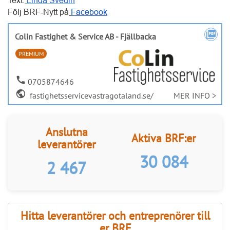
PREMIUM
call
0705874646
public
fastighetsservicevastragotaland.se/
MER INFO >
Anslutna
Aktiva BRF:er
leverantörer
30 084
2 467
Hitta leverantörer och entreprenörer till
er BRF