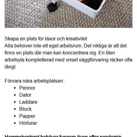
Skapa en plats för läxor och kreativitet
Alla behöver inte ett eget arbetsrum. Det viktiga är att det 
finns en plats där man kan koncentrera sig. En liten 
arbetsyta kompletterad med smart väggförvaring räcker ofta 
långt.
Förvara nära arbetsplatsen:
Pennor
Dator
Laddare
Block
Papper
Hörlurar
Hemmakontoret behöver fungera även efter pandemin
För många har distansarbete blivit en naturlig del av 
vardagen. Problemet är att många fortfarande arbetar vid 
köksbordet. Med smart väggförvaring kan även ett litet 
utrymme bli ett funktionellt hemmakontor.