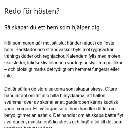
Så skapar du ett hem som hjälper dig.
När sommaren går mot sitt slut händer något i de flesta 
hem. Badkläder och strandväskor byts mot ryggsäckar, 
träningskläder och regnjackor. Kalendern fylls med möten, 
skolstarter, fritidsaktiviteter och vardagsbestyr. Tempot ökar 
– och plötsligt märks det tydligt om hemmet fungerar eller 
inte.
Det är sällan de stora sakerna som skapar stress. Oftare 
handlar det om att inte hitta bilnycklarna, att hallen 
svämmar över av skor eller att garderoben känns kaotisk 
varje morgon. Ett välorganiserat hem handlar därför om 
betydligt mer än estetik. Det handlar om att skapa bättre flyt 
i vardagen, minska onödig stress och frigöra tid till det som 
verkligen betyder något.
HITTA LEVERANTÖR
– När vardagen blir mer intensiv behöver hemmet hjälpa 
Hantera kakor
oss, inte skapa fler problem. Med rätt förvaring får varje sak 
en naturlig plats, vilket gör att familjen kan lägga mindre tid 