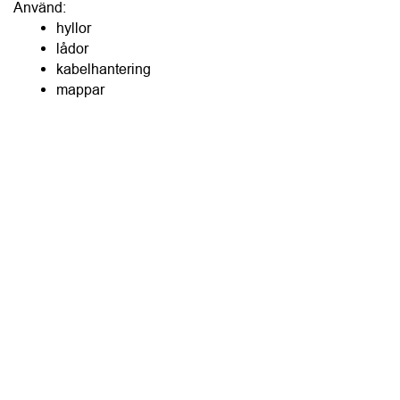
mappar
etiketter
Sport, hobby och fritid kräver planering
Hösten innebär ofta fler aktiviteter. När utrustningen saknar 
fasta platser sprider den snabbt ut sig i hemmet. Skapa 
därför särskilda zoner även för fritiden. Det sparar både tid 
och irritation.
Fotboll
Hockey
Ridning
Gym
Musik
Golf
Glöm inte garaget och förrådet
Garage och förråd blir ofta platsen där allt hamnar. Men de 
kan göra stor nytta om de planeras lika noggrant som 
resten av hemmet. Förvara efter kategori. Använd 