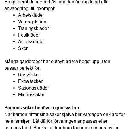
Träningskläder
Festkläder
Accessoarer
Skor
Många garderober har outnyttjad yta högst upp. Den 
passar perfekt för:
Resväskor
Extra täcken
Säsongskläder
Minnessaker
Barnens saker behöver egna system
När barnen hittar sina saker själva blir vardagen enklare för 
hela familjen. Låt därför förvaringen anpassas efter 
barnens höjd. Backar, utdragbara lådor och öppna hyllor 
gör att även mindre barn kan hjälpa till att hålla ordning.
– När barnen själva kan nå sina saker blir de också mer 
delaktiga i att hålla ordning. Förvaring ska fungera för hela 
familjen, säger Ewa Magnusson.