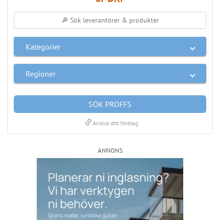
Kategorier
Regioner
SÖK PROFFS
link
Anslut ditt företag
ANNONS