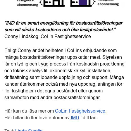
som vill sänka kostnaderna och öka fastighetsvärdet.”
Conny Lindskog, CoLin Fastighetsservice
Enligt Conny är det helheten i CoLins erbjudande som 
många bostadsrättsföreningar uppskattar mest. Styrelsen 
får en tydlig och trygg process från kostnadsfri projektering 
och teknisk analys till ekonomisk kalkyl, installation, 
driftsättning samt löpande uppföljning och support. Många 
kunder återkommer också med nya uppdrag, antingen för 
fler fastigheter i det egna beståndet eller genom 
samarbeten med andra bostadsrättsföreningar.
Här kan du läsa mer om
CoLin Fastighetsservice
.
Här hittar du fler leverantörer av
IMD
 i ditt län. 
Text:
Linda Svedin
Följ BRF-Nytt på
Facebook
picture_as_pdf
Colin Fastighet & Service AB - Fjällbacka