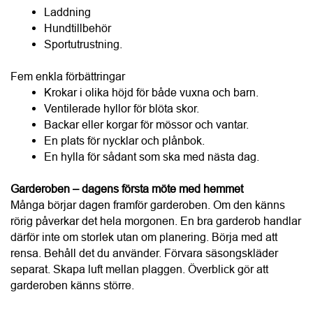
Fem enkla förbättringar
Krokar i olika höjd för både vuxna och barn.
Ventilerade hyllor för blöta skor.
Backar eller korgar för mössor och vantar.
En plats för nycklar och plånbok.
En hylla för sådant som ska med nästa dag.
Garderoben – dagens första möte med hemmet
Många börjar dagen framför garderoben. Om den känns 
rörig påverkar det hela morgonen. En bra garderob handlar 
därför inte om storlek utan om planering. Börja med att 
rensa. Behåll det du använder. Förvara säsongskläder 
separat. Skapa luft mellan plaggen. Överblick gör att 
garderoben känns större.
En garderob fungerar bäst när den är uppdelad efter 
användning, till exempel:
Arbetskläder
Vardagskläder