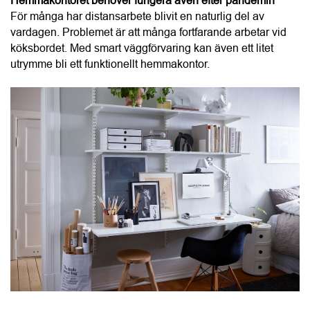
Använd:
hyllor
lådor
kabelhantering