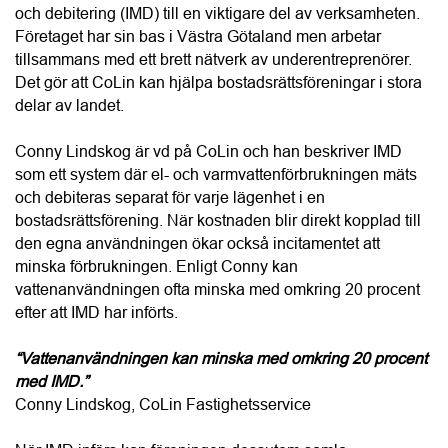
delar av landet.
Conny Lindskog är vd på CoLin och han beskriver IMD 
som ett system där el- och varmvattenförbrukningen mäts 
och debiteras separat för varje lägenhet i en 
bostadsrättsförening. När kostnaden blir direkt kopplad till 
den egna användningen ökar också incitamentet att 
minska förbrukningen. Enligt Conny kan 
vattenanvändningen ofta minska med omkring 20 procent 
efter att IMD har införts.
“Vattenanvändningen kan minska med omkring 20 procent 
med IMD.”
Conny Lindskog, CoLin Fastighetsservice
När IMD införs kan föreningen dessutom samla 
elabonnemangen i ett gemensamt avtal i stället för att varje 
hushåll har ett eget. Det kan sänka 
abonnemangskostnaden för hushållen och samtidigt ge en 
mer rättvis fördelning av den faktiska förbrukningen. För 