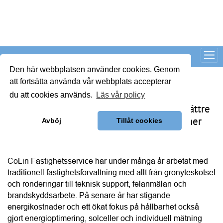
Så kan IMD stärka föreningens
ekonomi
Med IMD kan bostadsrättsföreningar få bättre
kontroll över kostnaderna och skapa en mer
rättvis fördelning mellan hushållen.
CoLin Fastighetsservice har under många år arbetat med 
traditionell fastighetsförvaltning med allt från grönyteskötsel 
och ronderingar till teknisk support, felanmälan och 
brandskyddsarbete. På senare år har stigande 
energikostnader och ett ökat fokus på hållbarhet också 
gjort energioptimering, solceller och individuell mätning 
och debitering (IMD) till en viktigare del av verksamheten. 
Företaget har sin bas i Västra Götaland men arbetar 
tillsammans med ett brett nätverk av underentreprenörer. 
Det gör att CoLin kan hjälpa bostadsrättsföreningar i stora 