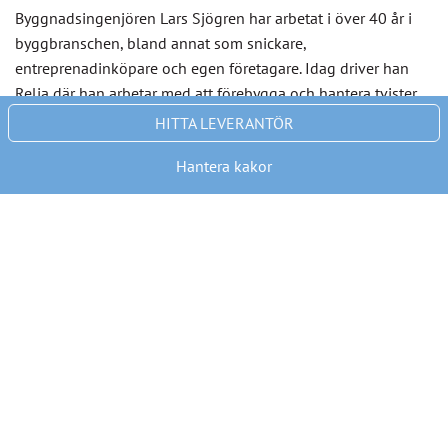
Byggnadsingenjören Lars Sjögren har arbetat i över 40 år i
byggbranschen, bland annat som snickare,
entreprenadinköpare och egen företagare. Idag driver han
Relia där han arbetar med att förebygga och hantera tvister
inom fastighetsbranschen. Lars berättar att han ser en tydlig
HITTA LEVERANTÖR
ökning av tvister inom fastighetsbranschen, ofta relaterade
Hantera kakor
till entreprenörer som inte lever upp till det utlovade. Som
certifierad entreprenadbesiktningsman kan han inte nog
understryka vikten av grundliga besiktningar och tydliga
avtal.