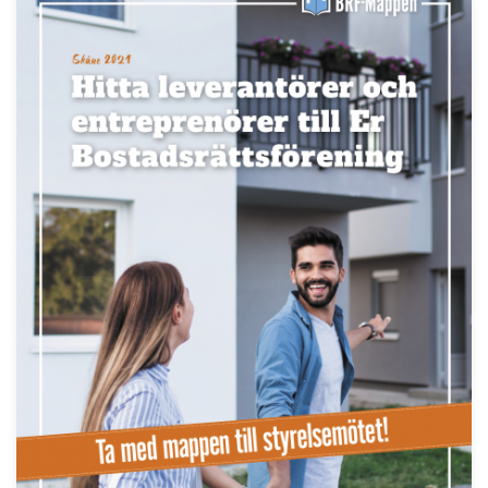
LÄS BRF-MAPPEN >>
Nyhetsbrev
Håll dig uppdaterad med de senaste
BRF-nyheterna
PRENUMERERA
ANNONS