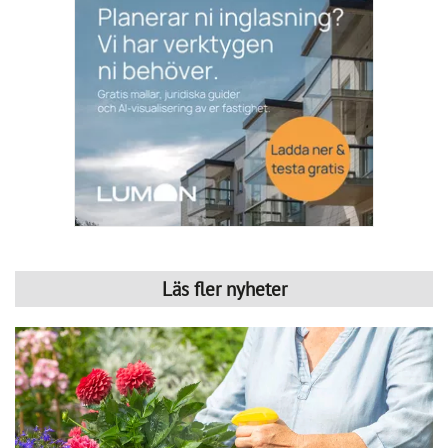
Bekämpa skadedjur – skona nyttodjur
Publicerad : 5 aug. 2026, 06:44
Bekämpa skadedjur – skona
nyttodjur
Sugande skadedjur på växter inomhus och i
trädgården kan bekämpas effektivt.
Den aktiva substansen i det högeffektiva växtskyddsmedlet 
Neudosan AF Bladlus Effekt är naturligt kaliumtvål. Det 
bekämpar skadedjur på ett tillförlitligt sätt, men skonar 