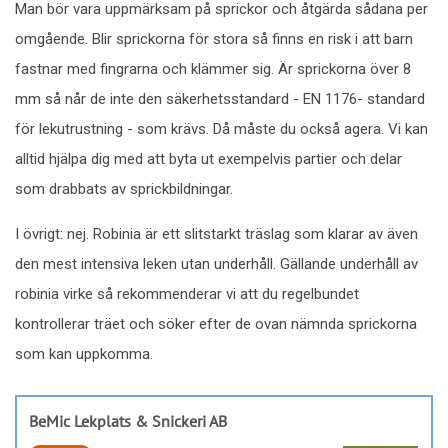
Anslutna
Aktiva BRF:er
leverantörer
30 084
2 467
Hitta leverantörer och entreprenörer till
er BRF
Kategorier
Regioner