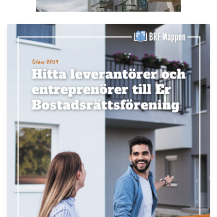
LÄS BRF-MAPPEN >>
Nyhetsbrev
Håll dig uppdaterad med de senaste
BRF-nyheterna
PRENUMERERA
ANNONS