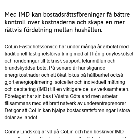
minska förbrukningen. Enligt Conny kan 
vattenanvändningen ofta minska med omkring 20 procent 
efter att IMD har införts.
“Vattenanvändningen kan minska med omkring 20 procent 
med IMD.”
Conny Lindskog, CoLin Fastighetsservice
När IMD införs kan föreningen dessutom samla 
elabonnemangen i ett gemensamt avtal i stället för att varje 
hushåll har ett eget. Det kan sänka 
abonnemangskostnaden för hushållen och samtidigt ge en 
mer rättvis fördelning av den faktiska förbrukningen. För 
bostadsrättsföreningen innebär systemet också bättre 
kontroll över energi- och vattenkostnaderna vilket kan 
stärka ekonomin över tid och bidra till ett högre 
fastighetsvärde. Miljöaspekten är minst lika viktig, menar 
Conny, eftersom föreningen får bättre förutsättningar att 
arbeta aktivt med att minska sin resursanvändning.