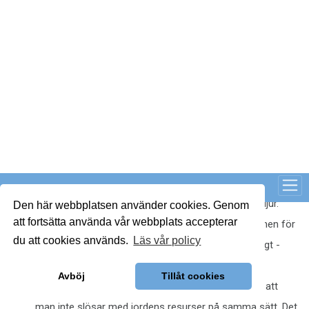
exempelvis möbler och lekplatser är att träet åldras med 
värdighet. Ser man till andra träslag så kan ytbehandling 
och impregnering vara nödvändigt, men robinia har dessa 
skyddande egenskaper naturligt - och blir bara vackrare 
med åren dessutom. Det hör definitivt ihop med visionen 
om framtidens lekpark: din investering idag blir bara bättre 
för varje år. 
Finns det risker med att 
använda Robinia virke? 
Man bör vara uppmärksam på sprickor och åtgärda sådana per 
omgående. Blir sprickorna för stora så finns en risk i att barn 
fastnar med fingrarna och klämmer sig. Är sprickorna över 8 