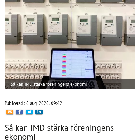
rättvis fördelning mellan hushållen.
CoLin Fastighetsservice har under många år arbetat med 
traditionell fastighetsförvaltning med allt från grönyteskötsel 
och ronderingar till teknisk support, felanmälan och 
brandskyddsarbete. På senare år har stigande 
energikostnader och ett ökat fokus på hållbarhet också 
gjort energioptimering, solceller och individuell mätning 
och debitering (IMD) till en viktigare del av verksamheten. 
Företaget har sin bas i Västra Götaland men arbetar 
tillsammans med ett brett nätverk av underentreprenörer. 
Det gör att CoLin kan hjälpa bostadsrättsföreningar i stora 
delar av landet.
Conny Lindskog är vd på CoLin och han beskriver IMD 
som ett system där el- och varmvattenförbrukningen mäts 
och debiteras separat för varje lägenhet i en 
bostadsrättsförening. När kostnaden blir direkt kopplad till 
den egna användningen ökar också incitamentet att 