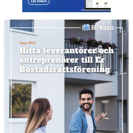
LÄS BRF-MAPPEN >>
Nyhetsbrev
Håll dig uppdaterad med de senaste
BRF-nyheterna
PRENUMERERA
ANNONS