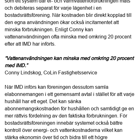
“IMD är en smart energilösning för bostadsrättsföreningar 
som vill sänka kostnaderna och öka fastighetsvärdet.”
Conny Lindskog, CoLin Fastighetsservice
Enligt Conny är det helheten i CoLins erbjudande som 
många bostadsrättsföreningar uppskattar mest. Styrelsen 
får en tydlig och trygg process från kostnadsfri projektering 
och teknisk analys till ekonomisk kalkyl, installation, 