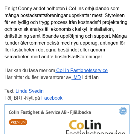
Här kan du läsa mer om
CoLin Fastighetsservice
.
Här hittar du fler leverantörer av
IMD
 i ditt län. 
Text:
Linda Svedin
Följ BRF-Nytt på
Facebook
picture_as_pdf
Colin Fastighet & Service AB - Fjällbacka
PREMIUM
call
0705874646
public
fastighetsservicevastragotaland.se/
MER INFO >
Anslutna
Aktiva BRF:er
leverantörer
30 084
2 467