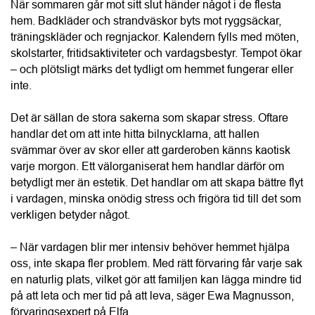
svämmar över av skor eller att garderoben känns kaotisk 
varje morgon. Ett välorganiserat hem handlar därför om 
betydligt mer än estetik. Det handlar om att skapa bättre flyt 
i vardagen, minska onödig stress och frigöra tid till det som 
verkligen betyder något.
HITTA LEVERANTÖR
– När vardagen blir mer intensiv behöver hemmet hjälpa 
Hantera kakor
oss, inte skapa fler problem. Med rätt förvaring får varje sak 
en naturlig plats, vilket gör att familjen kan lägga mindre tid 
på att leta och mer tid på att leva, säger Ewa Magnusson, 
förvaringsexpert på Elfa.
Varför känns hösten ofta mer stressig?
Många upplever att hösten innebär en omstart. Nya rutiner 
ska sättas samtidigt som semesterns lugn försvinner. Barn 
börjar skolan, arbetet kommer i gång på allvar och 
kvällarna fylls av träningar, läxor och sociala aktiviteter. När 
många människor delar samma ytor ökar också mängden 
saker som behöver organiseras.