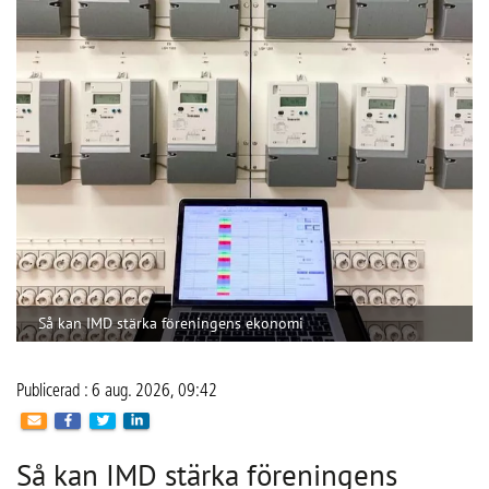
Så kan IMD stärka föreningens ekonomi
Publicerad : 6 aug. 2026, 09:42
Så kan IMD stärka föreningens
ekonomi
Med IMD kan bostadsrättsföreningar få bättre
kontroll över kostnaderna och skapa en mer
rättvis fördelning mellan hushållen.
CoLin Fastighetsservice har under många år arbetat med 
traditionell fastighetsförvaltning med allt från grönyteskötsel 