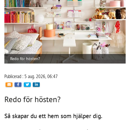
Publicerad : 5 aug. 2026, 06:47
Redo för hösten?
Så skapar du ett hem som hjälper dig.
När sommaren går mot sitt slut händer något i de flesta 
hem. Badkläder och strandväskor byts mot ryggsäckar, 
träningskläder och regnjackor. Kalendern fylls med möten, 
skolstarter, fritidsaktiviteter och vardagsbestyr. Tempot ökar 
– och plötsligt märks det tydligt om hemmet fungerar eller 
inte.
Det är sällan de stora sakerna som skapar stress. Oftare 
handlar det om att inte hitta bilnycklarna, att hallen 