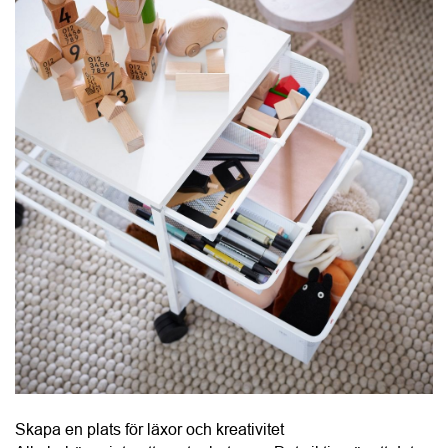
Skapa en plats för läxor och kreativitet
Alla behöver inte ett eget arbetsrum. Det viktiga är att det 
finns en plats där man kan koncentrera sig. En liten 
arbetsyta kompletterad med smart väggförvaring räcker ofta 
långt.
Förvara nära arbetsplatsen:
Pennor
Dator
Laddare