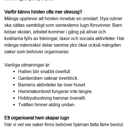
Vanliga utmaningar är:
Hallen blir snabbt överfull.
Garderoben saknar överblick.
Barnens aktiviteter tar över huset.
Hemmakontoret fungerar inte längre.
Hobbyutrustning hamnar överallt.
Tvätten hinner aldrig undan.
Ett organiserat hem skapar lugn
När vi vet var saker finns behöver hjärnan fatta färre beslut. 
I stället för att leta efter cykelhjälmen, gympapåsen eller 
laddaren kan morgonen börja lugnare. Det handlar inte om 
perfektion. Det handlar om att skapa system som fungerar 
för just din familj.
– Den bästa förvaringen är den som gör det enkelt att göra 
rätt. Om det är lätt att lägga tillbaka sakerna kommer också 
ordningen att hålla över tid, säger Ewa Magnusson.
Hallen – hemmets viktigaste arbetsplats