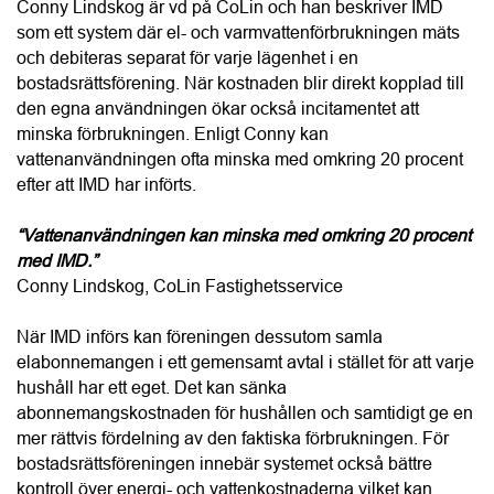
“Vattenanvändningen kan minska med omkring 20 procent 
med IMD.”
Conny Lindskog, CoLin Fastighetsservice
När IMD införs kan föreningen dessutom samla 
elabonnemangen i ett gemensamt avtal i stället för att varje 
hushåll har ett eget. Det kan sänka 
abonnemangskostnaden för hushållen och samtidigt ge en 
mer rättvis fördelning av den faktiska förbrukningen. För 
bostadsrättsföreningen innebär systemet också bättre 
kontroll över energi- och vattenkostnaderna vilket kan 
stärka ekonomin över tid och bidra till ett högre 
fastighetsvärde. Miljöaspekten är minst lika viktig, menar 
Conny, eftersom föreningen får bättre förutsättningar att 
arbeta aktivt med att minska sin resursanvändning.