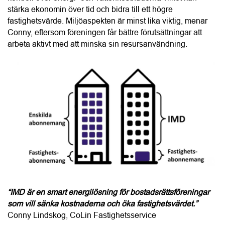
“IMD är en smart energilösning för bostadsrättsföreningar 
som vill sänka kostnaderna och öka fastighetsvärdet.”
Conny Lindskog, CoLin Fastighetsservice
Enligt Conny är det helheten i CoLins erbjudande som 
många bostadsrättsföreningar uppskattar mest. Styrelsen 
får en tydlig och trygg process från kostnadsfri projektering 
och teknisk analys till ekonomisk kalkyl, installation, 
driftsättning samt löpande uppföljning och support. Många 
kunder återkommer också med nya uppdrag, antingen för 
fler fastigheter i det egna beståndet eller genom 
samarbeten med andra bostadsrättsföreningar.