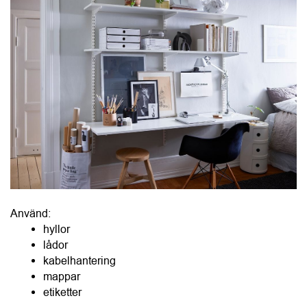
Använd:
hyllor
lådor
kabelhantering
mappar
etiketter
Sport, hobby och fritid kräver planering
Hösten innebär ofta fler aktiviteter. När utrustningen saknar 
fasta platser sprider den snabbt ut sig i hemmet. Skapa 
därför särskilda zoner även för fritiden. Det sparar både tid 
och irritation.
Fotboll
Hockey