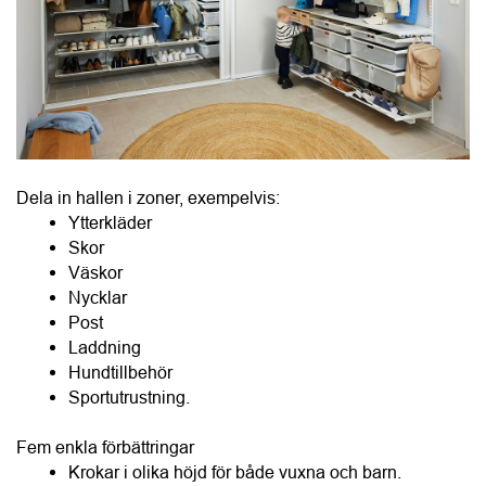
Skor
Väskor
Nycklar
Post
Laddning
Hundtillbehör
Sportutrustning.
Fem enkla förbättringar
Krokar i olika höjd för både vuxna och barn.
Ventilerade hyllor för blöta skor.
Backar eller korgar för mössor och vantar.
En plats för nycklar och plånbok.
En hylla för sådant som ska med nästa dag.
Garderoben – dagens första möte med hemmet
Många börjar dagen framför garderoben. Om den känns 
rörig påverkar det hela morgonen. En bra garderob handlar 
därför inte om storlek utan om planering. Börja med att 