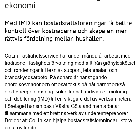
och ronderingar till teknisk support, felanmälan och 
brandskyddsarbete. På senare år har stigande 
energikostnader och ett ökat fokus på hållbarhet också 
gjort energioptimering, solceller och individuell mätning 
och debitering (IMD) till en viktigare del av verksamheten. 
Företaget har sin bas i Västra Götaland men arbetar 
tillsammans med ett brett nätverk av underentreprenörer. 
Det gör att CoLin kan hjälpa bostadsrättsföreningar i stora 
delar av landet.
Conny Lindskog är vd på CoLin och han beskriver IMD 
som ett system där el- och varmvattenförbrukningen mäts 
och debiteras separat för varje lägenhet i en 
bostadsrättsförening. När kostnaden blir direkt kopplad till 
den egna användningen ökar också incitamentet att 
minska förbrukningen. Enligt Conny kan 
vattenanvändningen ofta minska med omkring 20 procent 
efter att IMD har införts.