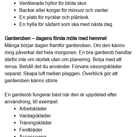
rensa. Behåll det du använder. Förvara säsongskläder 
separat. Skapa luft mellan plaggen. Överblick gör att 
garderoben känns större.
En garderob fungerar bäst när den är uppdelad efter 
användning, till exempel:
Arbetskläder
Vardagskläder
Träningskläder
Festkläder
Accessoarer
Skor
Många garderober har outnyttjad yta högst upp. Den 
passar perfekt för:
Resväskor
Extra täcken
Säsongskläder
Minnessaker