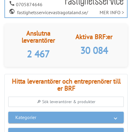
Hitta leverantörer och entreprenörer till
er BRF
Kategorier
Regioner
SÖK PROFFS
link
Anslut ditt företag
ANNONS