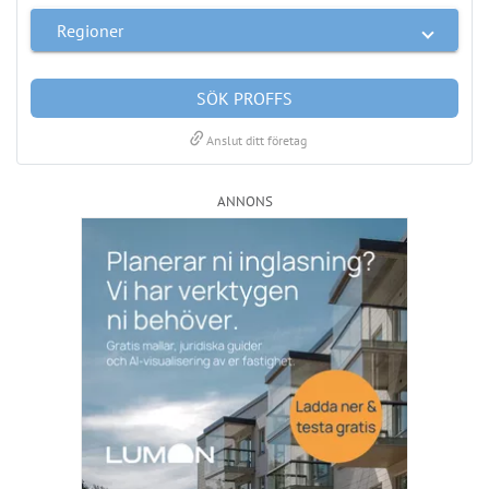
Regioner
SÖK PROFFS
link
Anslut ditt företag
ANNONS