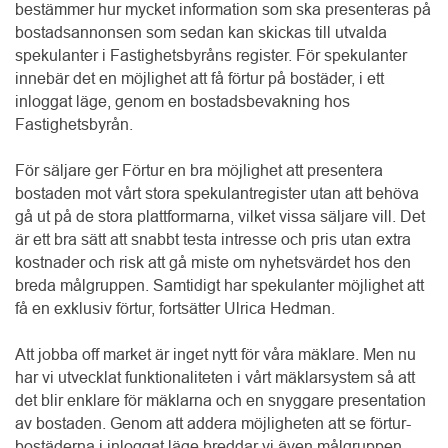
bestämmer hur mycket information som ska presenteras på 
bostadsannonsen som sedan kan skickas till utvalda 
spekulanter i Fastighetsbyråns register. För spekulanter 
innebär det en möjlighet att få förtur på bostäder, i ett 
inloggat läge, genom en bostadsbevakning hos 
Fastighetsbyrån.
För säljare ger Förtur en bra möjlighet att presentera 
bostaden mot vårt stora spekulantregister utan att behöva 
gå ut på de stora plattformarna, vilket vissa säljare vill. Det 
är ett bra sätt att snabbt testa intresse och pris utan extra 
kostnader och risk att gå miste om nyhetsvärdet hos den 
breda målgruppen. Samtidigt har spekulanter möjlighet att 
få en exklusiv förtur, fortsätter Ulrica Hedman.
Att jobba off market är inget nytt för våra mäklare. Men nu 
har vi utvecklat funktionaliteten i vårt mäklarsystem så att 
det blir enklare för mäklarna och en snyggare presentation 
av bostaden. Genom att addera möjligheten att se förtur-
bostäderna i inloggat läge breddar vi även målgruppen 