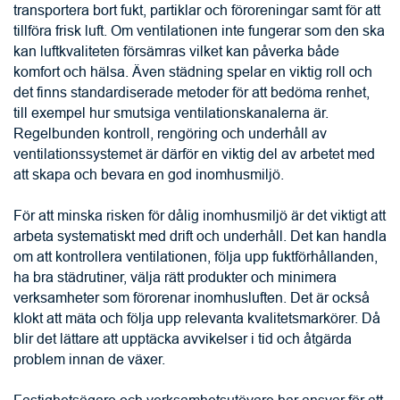
transportera bort fukt, partiklar och föroreningar samt för att 
tillföra frisk luft. Om ventilationen inte fungerar som den ska 
kan luftkvaliteten försämras vilket kan påverka både 
komfort och hälsa. Även städning spelar en viktig roll och 
det finns standardiserade metoder för att bedöma renhet, 
till exempel hur smutsiga ventilationskanalerna är. 
Regelbunden kontroll, rengöring och underhåll av 
ventilationssystemet är därför en viktig del av arbetet med 
att skapa och bevara en god inomhusmiljö.
För att minska risken för dålig inomhusmiljö är det viktigt att 
arbeta systematiskt med drift och underhåll. Det kan handla 
om att kontrollera ventilationen, följa upp fuktförhållanden, 
ha bra städrutiner, välja rätt produkter och minimera 
verksamheter som förorenar inomhusluften. Det är också 
klokt att mäta och följa upp relevanta kvalitetsmarkörer. Då 
blir det lättare att upptäcka avvikelser i tid och åtgärda 
problem innan de växer.
Fastighetsägare och verksamhetsutövare har ansvar för att 