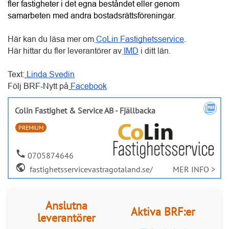
fler fastigheter i det egna beståndet eller genom 
samarbeten med andra bostadsrättsföreningar.
Här kan du läsa mer om
CoLin Fastighetsservice
.
Här hittar du fler leverantörer av
IMD
 i ditt län. 
Text:
Linda Svedin
Följ BRF-Nytt på
Facebook
picture_as_pdf
Colin Fastighet & Service AB - Fjällbacka
PREMIUM
call
0705874646
public
fastighetsservicevastragotaland.se/
MER INFO >
Anslutna
Aktiva BRF:er
leverantörer