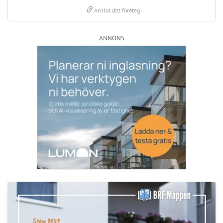
link
Anslut ditt företag
ANNONS