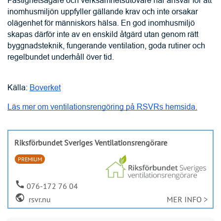
inomhusmiljön uppfyller gällande krav och inte orsakar 
olägenhet för människors hälsa. En god inomhusmiljö 
skapas därför inte av en enskild åtgärd utan genom rätt 
byggnadsteknik, fungerande ventilation, goda rutiner och 
regelbundet underhåll över tid.
Källa: 
Boverket
Läs mer om ventilationsrengöring på RSVRs hemsida.
Riksförbundet Sveriges Ventilationsrengörare
PREMIUM
call
076-172 76 04
public
rsvr.nu
MER INFO >