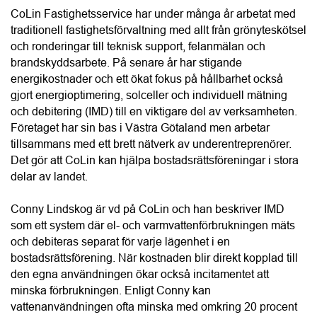
CoLin Fastighetsservice har under många år arbetat med 
traditionell fastighetsförvaltning med allt från grönyteskötsel 
och ronderingar till teknisk support, felanmälan och 
brandskyddsarbete. På senare år har stigande 
energikostnader och ett ökat fokus på hållbarhet också 
gjort energioptimering, solceller och individuell mätning 
och debitering (IMD) till en viktigare del av verksamheten. 
Företaget har sin bas i Västra Götaland men arbetar 
tillsammans med ett brett nätverk av underentreprenörer. 
Det gör att CoLin kan hjälpa bostadsrättsföreningar i stora 
delar av landet.
Conny Lindskog är vd på CoLin och han beskriver IMD 
som ett system där el- och varmvattenförbrukningen mäts 
och debiteras separat för varje lägenhet i en 
bostadsrättsförening. När kostnaden blir direkt kopplad till 
den egna användningen ökar också incitamentet att 
minska förbrukningen. Enligt Conny kan 
vattenanvändningen ofta minska med omkring 20 procent 