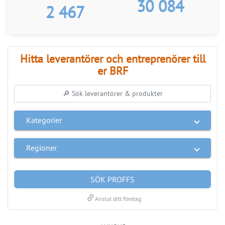
30 084
2 467
Hitta leverantörer och entreprenörer till
er BRF
Kategorier
Regioner
SÖK PROFFS
link
Anslut ditt företag